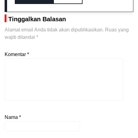
Tinggalkan Balasan
Alamat email Anda tidak akan dipublikasikan.
Ruas yang
wajib ditandai
*
Komentar
*
Nama
*