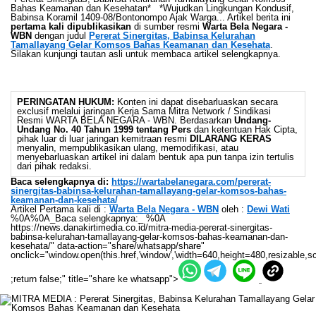
Bahas Keamanan dan Kesehatan* *Wujudkan Lingkungan Kondusif,
Babinsa Koramil 1409-08/Bontonompo Ajak Warga... Artikel berita ini
pertama kali dipublikasikan
di sumber resmi
Warta Bela Negara -
WBN
dengan judul
Pererat Sinergitas, Babinsa Kelurahan
Tamallayang Gelar Komsos Bahas Keamanan dan Kesehata
.
Silakan kunjungi tautan asli untuk membaca artikel selengkapnya.
PERINGATAN HUKUM:
Konten ini dapat disebarluaskan secara
exclusif melalui jaringan Kerja Sama Mitra Network / Sindikasi
Resmi WARTA BELA NEGARA - WBN. Berdasarkan
Undang-
Undang No. 40 Tahun 1999 tentang Pers
dan ketentuan Hak Cipta,
pihak luar di luar jaringan kemitraan resmi
DILARANG KERAS
menyalin, mempublikasikan ulang, memodifikasi, atau
menyebarluaskan artikel ini dalam bentuk apa pun tanpa izin tertulis
dari pihak redaksi.
Baca selengkapnya di:
https://wartabelanegara.com/pererat-
sinergitas-babinsa-kelurahan-tamallayang-gelar-komsos-bahas-
keamanan-dan-kesehata/
Artikel Pertama kali di :
Warta Bela Negara - WBN
oleh :
Dewi Wati
%0A%0A_Baca selengkapnya:_ %0A
https://news.danakirtimedia.co.id/mitra-media-pererat-sinergitas-
babinsa-kelurahan-tamallayang-gelar-komsos-bahas-keamanan-dan-
kesehata/" data-action="share/whatsapp/share"
onclick="window.open(this.href,'window','width=640,height=480,resizable,sc
;return false;" title="share ke whatsapp">