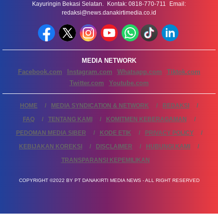
Kayuringin Bekasi Selatan. Kontak: 0818-770-711 Email:
redaksi@news.danakirtimedia.co.id
MEDIA NETWORK
Facebook.com
Instagram.com
Whatsapp.com
Tiktok.com
Twitter.com
Youtube.com
HOME
MEDIA SYNDICATION & NETWORK
REDAKSI
FAQ
TENTANG KAMI
KOMITMEN KEBERAGAMAN
PEDOMAN MEDIA SIBER
KODE ETIK
PRIVACY POLICY
KEBIJAKAN KOREKSI
DISCLAIMER
HUBUNGI KAMI
TRANSPARANSI KEPEMILIKAN
COPYRIGHT ©2022 BY PT DANAKIRTI MEDIA NEWS - ALL RIGHT RESERVED