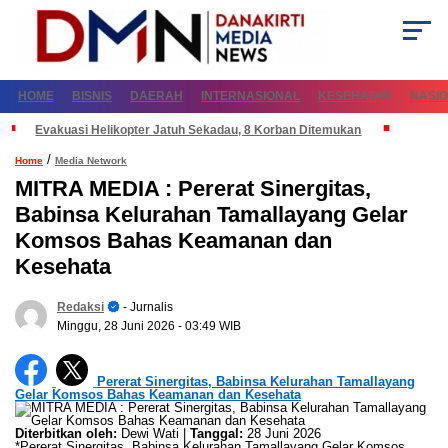
HOME
BISNIS
DAERAH
INTERNASIONAL
KESEHATAN
NASI
Evakuasi Helikopter Jatuh Sekadau, 8 Korban Ditemukan
/
Home
Media Network
MITRA MEDIA : Pererat Sinergitas,
Babinsa Kelurahan Tamallayang Gelar
Komsos Bahas Keamanan dan
Kesehata
Redaksi
- Jurnalis
Minggu, 28 Juni 2026
- 03:49 WIB
Pererat Sinergitas, Babinsa Kelurahan Tamallayang
Gelar Komsos Bahas Keamanan dan Kesehata
Diterbitkan oleh:
Dewi Wati |
Tanggal:
28 Juni 2026
*Pererat Sinergitas, Babinsa Kelurahan Tamallayang Gelar Komsos