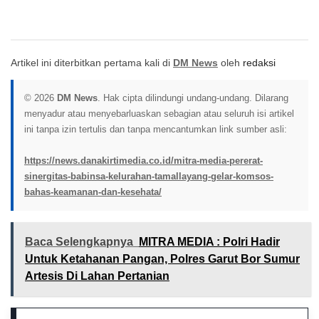
Artikel ini diterbitkan pertama kali di
DM News
oleh
redaksi
© 2026
DM News
. Hak cipta dilindungi undang-undang. Dilarang
menyadur atau menyebarluaskan sebagian atau seluruh isi artikel
ini tanpa izin tertulis dan tanpa mencantumkan link sumber asli:
https://news.danakirtimedia.co.id/mitra-media-pererat-
sinergitas-babinsa-kelurahan-tamallayang-gelar-komsos-
bahas-keamanan-dan-kesehata/
Baca Selengkapnya
MITRA MEDIA : Polri Hadir
Untuk Ketahanan Pangan, Polres Garut Bor Sumur
Artesis Di Lahan Pertanian