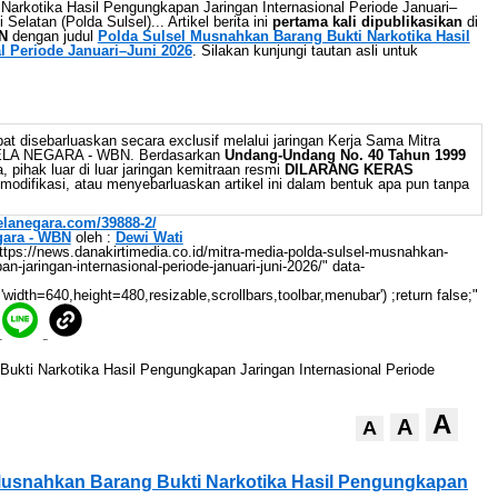
Narkotika Hasil Pengungkapan Jaringan Internasional Periode Januari–
elatan (Polda Sulsel)... Artikel berita ini
pertama kali dipublikasikan
di
N
dengan judul
Polda Sulsel Musnahkan Barang Bukti Narkotika Hasil
l Periode Januari–Juni 2026
. Silakan kunjungi tautan asli untuk
at disebarluaskan secara exclusif melalui jaringan Kerja Sama Mitra
BELA NEGARA - WBN. Berdasarkan
Undang-Undang No. 40 Tahun 1999
 pihak luar di luar jaringan kemitraan resmi
DILARANG KERAS
odifikasi, atau menyebarluaskan artikel ini dalam bentuk apa pun tanpa
belanegara.com/39888-2/
gara - WBN
oleh :
Dewi Wati
://news.danakirtimedia.co.id/mitra-media-polda-sulsel-musnahkan-
n-jaringan-internasional-periode-januari-juni-2026/" data-
'width=640,height=480,resizable,scrollbars,toolbar,menubar') ;return false;"
A
A
A
Musnahkan Barang Bukti Narkotika Hasil Pengungkapan