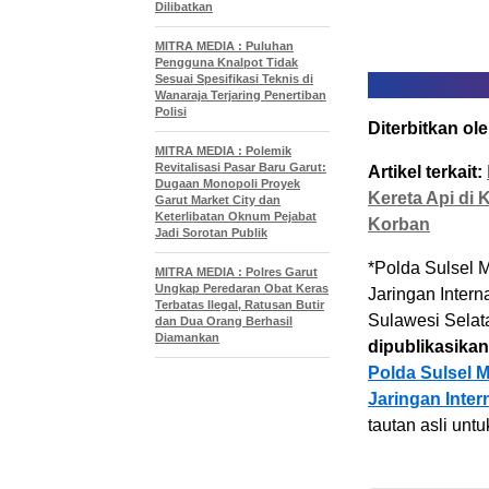
Dilibatkan
MITRA MEDIA : Puluhan
Pengguna Knalpot Tidak
Sesuai Spesifikasi Teknis di
Wanaraja Terjaring Penertiban
Polisi
Diterbitkan ole
MITRA MEDIA : Polemik
Revitalisasi Pasar Baru Garut:
Artikel terkait:
Dugaan Monopoli Proyek
Kereta Api di 
Garut Market City dan
Keterlibatan Oknum Pejabat
Korban
Jadi Sorotan Publik
*Polda Sulsel 
MITRA MEDIA : Polres Garut
Ungkap Peredaran Obat Keras
Jaringan Inter
Terbatas Ilegal, Ratusan Butir
Sulawesi Selata
dan Dua Orang Berhasil
Diamankan
dipublikasikan
Polda Sulsel 
Jaringan Inter
tautan asli unt