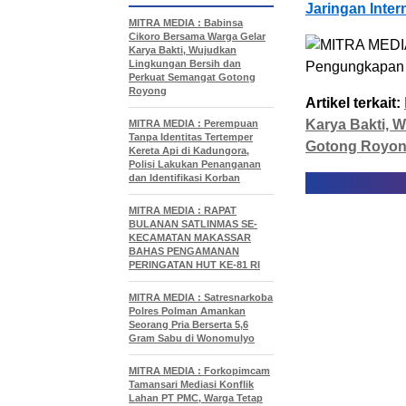
Jaringan Inter
MITRA MEDIA : Babinsa
Cikoro Bersama Warga Gelar
Karya Bakti, Wujudkan
Lingkungan Bersih dan
Perkuat Semangat Gotong
Royong
Artikel terkait:
Karya Bakti, 
MITRA MEDIA : Perempuan
Tanpa Identitas Tertemper
Gotong Royo
Kereta Api di Kadungora,
Polisi Lakukan Penanganan
dan Identifikasi Korban
MITRA MEDIA : RAPAT
BULANAN SATLINMAS SE-
KECAMATAN MAKASSAR
BAHAS PENGAMANAN
PERINGATAN HUT KE-81 RI
MITRA MEDIA : Satresnarkoba
Polres Polman Amankan
Seorang Pria Berserta 5,6
Gram Sabu di Wonomulyo
MITRA MEDIA : Forkopimcam
Tamansari Mediasi Konflik
Lahan PT PMC, Warga Tetap