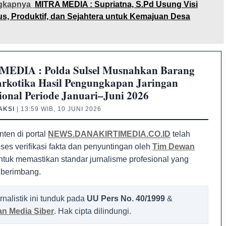
gkapnya
MITRA MEDIA : Supriatna, S.Pd Usung Visi
us, Produktif, dan Sejahtera untuk Kemajuan Desa
EDIA : Polda Sulsel Musnahkan Barang
arkotika Hasil Pengungkapan Jaringan
ional Periode Januari–Juni 2026
AKSI
| 13:59 WIB, 10 JUNI 2026
nten di portal
NEWS.DANAKIRTIMEDIA.CO.ID
telah
oses verifikasi fakta dan penyuntingan oleh
Tim Dewan
tuk memastikan standar jurnalisme profesional yang
 berimbang.
rnalistik ini tunduk pada
UU Pers No. 40/1999
&
n Media Siber
. Hak cipta dilindungi.