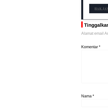
HAK JA
Tinggalka
Alamat email An
Komentar
*
Nama
*