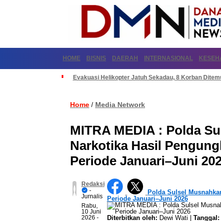
HOME
BISNIS
DAERAH
INTERNASIONAL
KESEH
Evakuasi Helikopter Jatuh Sekadau, 8 Korban Dite
Home
Media Network
/
MITRA MEDIA : Polda Su
Narkotika Hasil Pengung
Periode Januari–Juni 20
Redaksi
-
Polda Sulsel Musnahkan
Jurnalis
Periode Januari–Juni 2026
Rabu,
10 Juni
2026
-
Diterbitkan oleh:
Dewi Wati |
Tanggal: