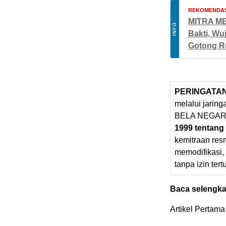
REKOMENDAS
MITRA ME
INFO
Bakti, Wu
Gotong R
PERINGATA
melalui jarin
BELA NEGARA
1999 tentang
kemitraan res
memodifikasi,
tanpa izin tert
Baca selengka
Artikel Pertama 