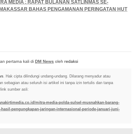
TRA MEDIA : RAPAT BULANAN SATLINMAS SE-
MAKASSAR BAHAS PENGAMANAN PERINGATAN HUT
itkan pertama kali di
DM News
oleh
redaksi
ws
. Hak cipta dilindungi undang-undang. Dilarang menyadur atau
sebagian atau seluruh isi artikel ini tanpa izin tertulis dan tanpa
ink sumber asli:
anakirtimedia.co.id/mitra-media-polda-sulsel-musnahkan-barang-
a-hasil-pengungkapan-jaringan-internasional-periode-januari-juni-