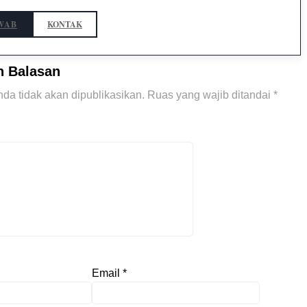
WAB
KONTAK
n Balasan
da tidak akan dipublikasikan.
Ruas yang wajib ditandai
*
Email
*