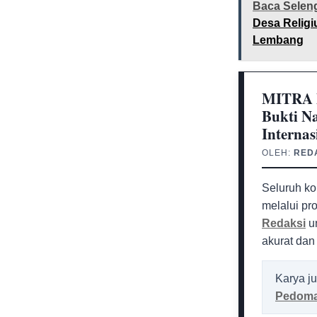
Baca Selen
Desa Religi
Lembang
MITRA M
Bukti N
Internas
OLEH:
RED
Seluruh ko
melalui pr
Redaksi
un
akurat dan
Karya ju
Pedoma