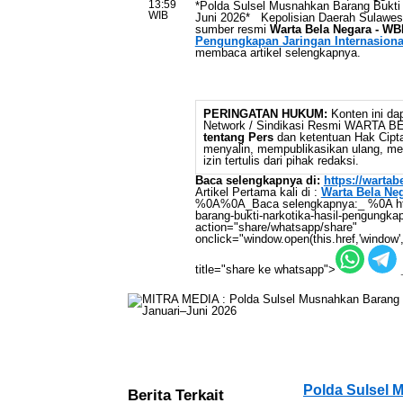
13:59
*Polda Sulsel Musnahkan Barang Bukti 
WIB
Juni 2026* Kepolisian Daerah Sulawesi S
sumber resmi
Warta Bela Negara - WB
Pengungkapan Jaringan Internasiona
membaca artikel selengkapnya.
PERINGATAN HUKUM:
Konten ini dap
Network / Sindikasi Resmi WARTA 
tentang Pers
dan ketentuan Hak Cipta,
menyalin, mempublikasikan ulang, mem
izin tertulis dari pihak redaksi.
Baca selengkapnya di:
https://warta
Artikel Pertama kali di :
Warta Bela Ne
%0A%0A_Baca selengkapnya:_ %0A https
barang-bukti-narkotika-hasil-pengungkapa
action="share/whatsapp/share"
onclick="window.open(this.href,'window',
title="share ke whatsapp">
Polda Sulsel 
Berita Terkait