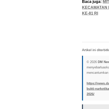
Baca juga:
MI
KECAMATAN 
KE-81 RI
Artikel ini diterb
© 2026
DM Ne
menyebarluaskan 
mencantumkan l
https://news.d
bukti-narkotik
2026/