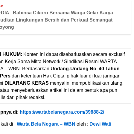
I:
DIA : Babinsa Cikoro Bersama Warga Gelar Karya
judkan Lingkungan Bersih dan Perkuat Semangat
oyong
N HUKUM:
Konten ini dapat disebarluaskan secara exclusif
gan Kerja Sama Mitra Network / Sindikasi Resmi WARTA
 – WBN. Berdasarkan
Undang-Undang No. 40 Tahun
 Pers
dan ketentuan Hak Cipta, pihak luar di luar jaringan
mi
DILARANG KERAS
menyalin, mempublikasikan ulang,
 atau menyebarluaskan artikel ini dalam bentuk apa pun
ulis dari pihak redaksi.
pnya di:
https://wartabelanegara.com/39888-2/
kali di :
Warta Bela Negara – WBN
oleh :
Dewi Wati