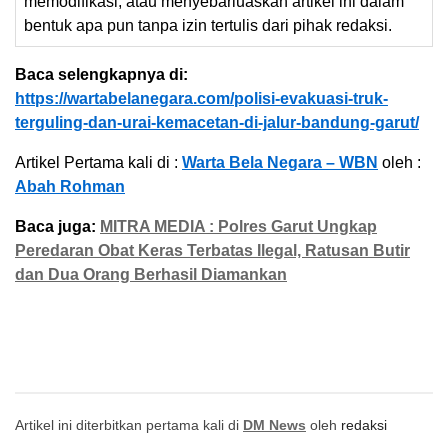
memodifikasi, atau menyebarluaskan artikel ini dalam
bentuk apa pun tanpa izin tertulis dari pihak redaksi.
Baca selengkapnya di:
https://wartabelanegara.com/polisi-evakuasi-truk-
terguling-dan-urai-kemacetan-di-jalur-bandung-garut/
Artikel Pertama kali di :
Warta Bela Negara – WBN
oleh :
Abah Rohman
Baca juga:
MITRA MEDIA : Polres Garut Ungkap
Peredaran Obat Keras Terbatas Ilegal, Ratusan Butir
dan Dua Orang Berhasil Diamankan
Artikel ini diterbitkan pertama kali di
DM News
oleh
redaksi