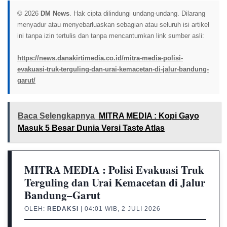
© 2026
DM News
. Hak cipta dilindungi undang-undang. Dilarang
menyadur atau menyebarluaskan sebagian atau seluruh isi artikel
ini tanpa izin tertulis dan tanpa mencantumkan link sumber asli:
https://news.danakirtimedia.co.id/mitra-media-polisi-
evakuasi-truk-terguling-dan-urai-kemacetan-di-jalur-bandung-
garut/
Baca Selengkapnya
MITRA MEDIA : Kopi Gayo
Masuk 5 Besar Dunia Versi Taste Atlas
MITRA MEDIA : Polisi Evakuasi Truk
Terguling dan Urai Kemacetan di Jalur
Bandung–Garut
OLEH:
REDAKSI
| 04:01 WIB, 2 JULI 2026