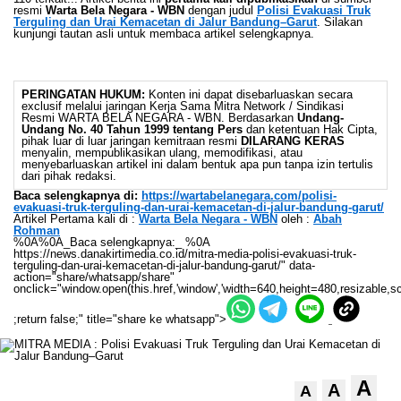
resmi
Warta Bela Negara - WBN
dengan judul
Polisi Evakuasi Truk
Terguling dan Urai Kemacetan di Jalur Bandung–Garut
. Silakan
kunjungi tautan asli untuk membaca artikel selengkapnya.
PERINGATAN HUKUM:
Konten ini dapat disebarluaskan secara
exclusif melalui jaringan Kerja Sama Mitra Network / Sindikasi
Resmi WARTA BELA NEGARA - WBN. Berdasarkan
Undang-
Undang No. 40 Tahun 1999 tentang Pers
dan ketentuan Hak Cipta,
pihak luar di luar jaringan kemitraan resmi
DILARANG KERAS
menyalin, mempublikasikan ulang, memodifikasi, atau
menyebarluaskan artikel ini dalam bentuk apa pun tanpa izin tertulis
dari pihak redaksi.
Baca selengkapnya di:
https://wartabelanegara.com/polisi-
evakuasi-truk-terguling-dan-urai-kemacetan-di-jalur-bandung-garut/
Artikel Pertama kali di :
Warta Bela Negara - WBN
oleh :
Abah
Rohman
%0A%0A_Baca selengkapnya:_ %0A
https://news.danakirtimedia.co.id/mitra-media-polisi-evakuasi-truk-
terguling-dan-urai-kemacetan-di-jalur-bandung-garut/" data-
action="share/whatsapp/share"
onclick="window.open(this.href,'window','width=640,height=480,resizable,sc
;return false;" title="share ke whatsapp">
A
A
A