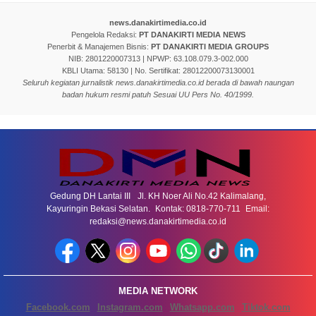
news.danakirtimedia.co.id
Pengelola Redaksi:
PT DANAKIRTI MEDIA NEWS
Penerbit & Manajemen Bisnis:
PT DANAKIRTI MEDIA GROUPS
NIB: 2801220007313 | NPWP: 63.108.079.3-002.000
KBLI Utama: 58130 | No. Sertifikat: 28012200073130001
Seluruh kegiatan jurnalistik news.danakirtimedia.co.id berada di bawah naungan
badan hukum resmi patuh Sesuai UU Pers No. 40/1999.
Gedung DH Lantai III Jl. KH Noer Ali No.42 Kalimalang,
Kayuringin Bekasi Selatan. Kontak: 0818-770-711 Email:
redaksi@news.danakirtimedia.co.id
MEDIA NETWORK
Facebook.com
Instagram.com
Whatsapp.com
Tiktok.com