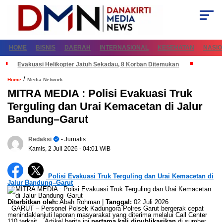
HOME
BISNIS
DAERAH
INTERNASIONAL
KESEHATAN
NASI
Evakuasi Helikopter Jatuh Sekadau, 8 Korban Ditemukan
/
Home
Media Network
MITRA MEDIA : Polisi Evakuasi Truk
Terguling dan Urai Kemacetan di Jalur
Bandung–Garut
Redaksi
- Jurnalis
Kamis, 2 Juli 2026
- 04:01 WIB
Polisi Evakuasi Truk Terguling dan Urai Kemacetan di
Jalur Bandung–Garut
Diterbitkan oleh:
Abah Rohman |
Tanggal:
02 Juli 2026
GARUT – Personel Polsek Kadungora Polres Garut bergerak cepat
menindaklanjuti laporan masyarakat yang diterima melalui Call Center
110 terkait... Artikel berita ini
pertama kali dipublikasikan
di sumber