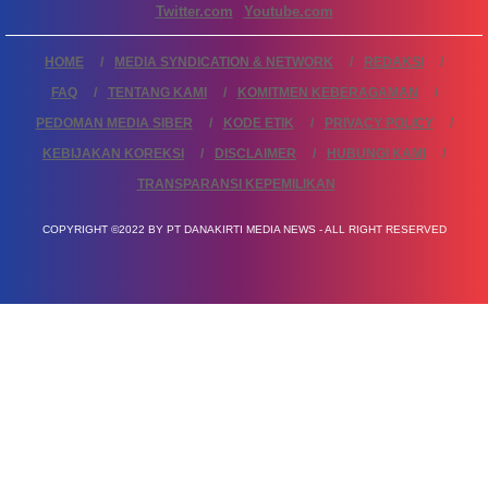
Twitter.com
Youtube.com
HOME
MEDIA SYNDICATION & NETWORK
REDAKSI
FAQ
TENTANG KAMI
KOMITMEN KEBERAGAMAN
PEDOMAN MEDIA SIBER
KODE ETIK
PRIVACY POLICY
KEBIJAKAN KOREKSI
DISCLAIMER
HUBUNGI KAMI
TRANSPARANSI KEPEMILIKAN
COPYRIGHT ©2022 BY PT DANAKIRTI MEDIA NEWS - ALL RIGHT RESERVED