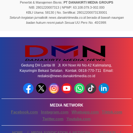
Penerbit & Manajemen Bisnis:
PT DANAKIRTI MEDIA GROUPS
NIB: 2801220007313 | NPWP: 63.108.079.3-002.000
KBLI Utama: 58130 | No. Sertifikat: 28012200073130001
Seluruh kegiatan jurnalistik news.danakirtimedia.co.id berada di bawah naungan
badan hukum resmi patuh Sesuai UU Pers No. 40/1999.
Gedung DH Lantai III Jl. KH Noer Ali No.42 Kalimalang,
Kayuringin Bekasi Selatan. Kontak: 0818-770-711 Email:
redaksi@news.danakirtimedia.co.id
MEDIA NETWORK
Facebook.com
Instagram.com
Whatsapp.com
Tiktok.com
Twitter.com
Youtube.com
HOME
MEDIA SYNDICATION & NETWORK
REDAKSI