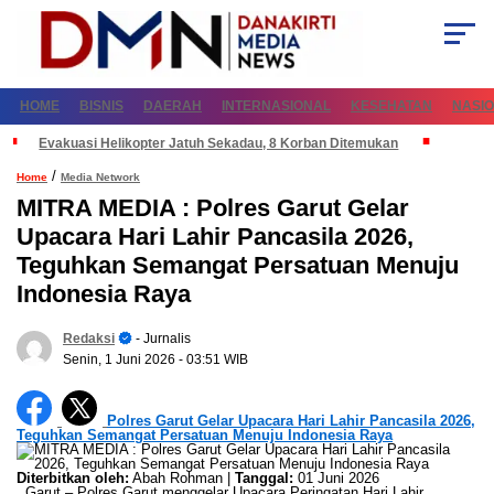
HOME
BISNIS
DAERAH
INTERNASIONAL
KESEHATAN
NASI
Evakuasi Helikopter Jatuh Sekadau, 8 Korban Ditemukan
/
Home
Media Network
MITRA MEDIA : Polres Garut Gelar
Upacara Hari Lahir Pancasila 2026,
Teguhkan Semangat Persatuan Menuju
Indonesia Raya
Redaksi
- Jurnalis
Senin, 1 Juni 2026
- 03:51 WIB
Polres Garut Gelar Upacara Hari Lahir Pancasila 2026,
Teguhkan Semangat Persatuan Menuju Indonesia Raya
Diterbitkan oleh:
Abah Rohman |
Tanggal:
01 Juni 2026
Garut – Polres Garut menggelar Upacara Peringatan Hari Lahir