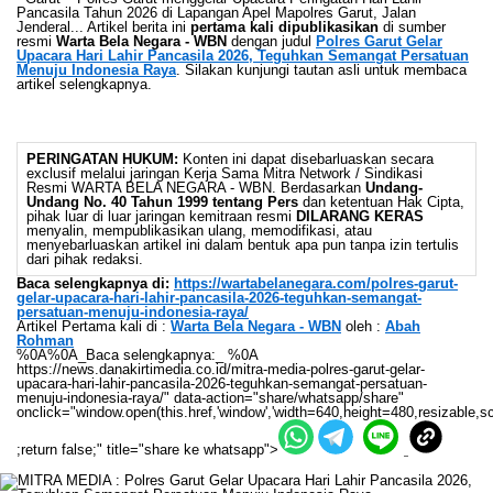
Pancasila Tahun 2026 di Lapangan Apel Mapolres Garut, Jalan
Jenderal... Artikel berita ini
pertama kali dipublikasikan
di sumber
resmi
Warta Bela Negara - WBN
dengan judul
Polres Garut Gelar
Upacara Hari Lahir Pancasila 2026, Teguhkan Semangat Persatuan
Menuju Indonesia Raya
. Silakan kunjungi tautan asli untuk membaca
artikel selengkapnya.
PERINGATAN HUKUM:
Konten ini dapat disebarluaskan secara
exclusif melalui jaringan Kerja Sama Mitra Network / Sindikasi
Resmi WARTA BELA NEGARA - WBN. Berdasarkan
Undang-
Undang No. 40 Tahun 1999 tentang Pers
dan ketentuan Hak Cipta,
pihak luar di luar jaringan kemitraan resmi
DILARANG KERAS
menyalin, mempublikasikan ulang, memodifikasi, atau
menyebarluaskan artikel ini dalam bentuk apa pun tanpa izin tertulis
dari pihak redaksi.
Baca selengkapnya di:
https://wartabelanegara.com/polres-garut-
gelar-upacara-hari-lahir-pancasila-2026-teguhkan-semangat-
persatuan-menuju-indonesia-raya/
Artikel Pertama kali di :
Warta Bela Negara - WBN
oleh :
Abah
Rohman
%0A%0A_Baca selengkapnya:_ %0A
https://news.danakirtimedia.co.id/mitra-media-polres-garut-gelar-
upacara-hari-lahir-pancasila-2026-teguhkan-semangat-persatuan-
menuju-indonesia-raya/" data-action="share/whatsapp/share"
onclick="window.open(this.href,'window','width=640,height=480,resizable,sc
;return false;" title="share ke whatsapp">