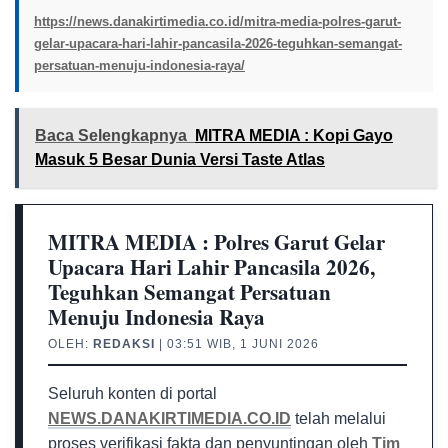
https://news.danakirtimedia.co.id/mitra-media-polres-garut-
gelar-upacara-hari-lahir-pancasila-2026-teguhkan-semangat-
persatuan-menuju-indonesia-raya/
Baca Selengkapnya
MITRA MEDIA : Kopi Gayo
Masuk 5 Besar Dunia Versi Taste Atlas
MITRA MEDIA : Polres Garut Gelar
Upacara Hari Lahir Pancasila 2026,
Teguhkan Semangat Persatuan
Menuju Indonesia Raya
OLEH:
REDAKSI
| 03:51 WIB, 1 JUNI 2026
Seluruh konten di portal
NEWS.DANAKIRTIMEDIA.CO.ID
telah melalui
proses verifikasi fakta dan penyuntingan oleh
Tim