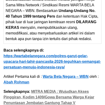
Sama Mitra Network / Sindikasi Resmi WARTA BELA
NEGARA – WBN. Berdasarkan
Undang-Undang No.
40 Tahun 1999 tentang Pers
dan ketentuan Hak Cipta,
pihak luar di luar jaringan kemitraan resmi
DILARANG
KERAS
menyalin, mempublikasikan ulang,
memodifikasi, atau menyebarluaskan artikel ini dalam
bentuk apa pun tanpa izin tertulis dari pihak redaksi.
Baca selengkapnya di:
https://wartabelanegara.com/polres-garut-gelar-
upacara-hari-lahir-pancasila-2026-teguhkan-semangat-
persatuan-menuju-indonesia-raya/
Artikel Pertama kali di :
Warta Bela Negara – WBN
oleh :
Abah Rohman
Selengkapnya:
MITRA MEDIA : Wujudkan Akses
Pinggiran, Kodim 1409/Gowa Bersama Warga Kejar
Penuntasan Jembatan Gantung Tahap V