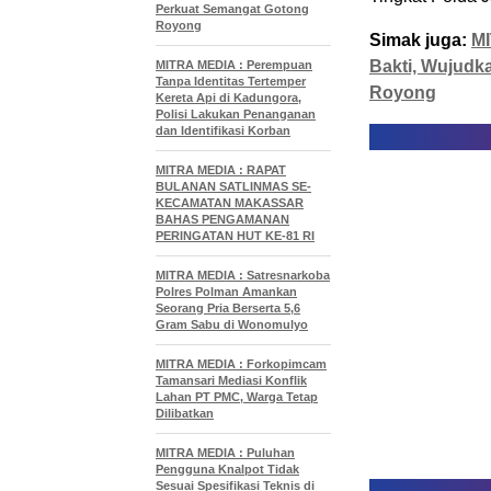
Perkuat Semangat Gotong
Royong
Simak juga:
MI
Bakti, Wujudk
MITRA MEDIA : Perempuan
Tanpa Identitas Tertemper
Royong
Kereta Api di Kadungora,
Polisi Lakukan Penanganan
dan Identifikasi Korban
MITRA MEDIA : RAPAT
BULANAN SATLINMAS SE-
KECAMATAN MAKASSAR
BAHAS PENGAMANAN
PERINGATAN HUT KE-81 RI
MITRA MEDIA : Satresnarkoba
Polres Polman Amankan
Seorang Pria Berserta 5,6
Gram Sabu di Wonomulyo
MITRA MEDIA : Forkopimcam
Tamansari Mediasi Konflik
Lahan PT PMC, Warga Tetap
Dilibatkan
MITRA MEDIA : Puluhan
Pengguna Knalpot Tidak
Sesuai Spesifikasi Teknis di