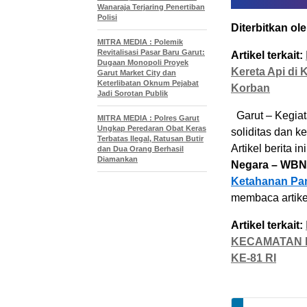
Wanaraja Terjaring Penertiban
Polisi
Diterbitkan ole
MITRA MEDIA : Polemik
Revitalisasi Pasar Baru Garut:
Artikel terkait:
Dugaan Monopoli Proyek
Kereta Api di 
Garut Market City dan
Keterlibatan Oknum Pejabat
Korban
Jadi Sorotan Publik
Garut – Kegiat
MITRA MEDIA : Polres Garut
Ungkap Peredaran Obat Keras
soliditas dan 
Terbatas Ilegal, Ratusan Butir
Artikel berita in
dan Dua Orang Berhasil
Diamankan
Negara – WBN
Ketahanan Pan
membaca artike
Artikel terkait:
KECAMATAN 
KE-81 RI