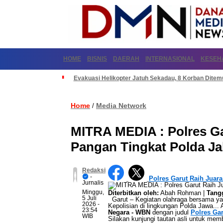
HOME
BISNIS
DAERAH
INTERNASIONAL
KESEH
Evakuasi Helikopter Jatuh Sekadau, 8 Korban Dite
Home
Media Network
/
MITRA MEDIA : Polres Ga
Pangan Tingkat Polda Ja
Redaksi
-
Polres Garut Raih Juar
Jurnalis
Minggu,
Diterbitkan oleh:
Abah Rohman |
Tangg
5 Juli
Garut – Kegiatan olahraga bersama yan
2026
-
Kepolisian di lingkungan Polda Jawa... Ar
23:54
Negara - WBN
dengan judul
Polres Ga
WIB
Silakan kunjungi tautan asli untuk mem