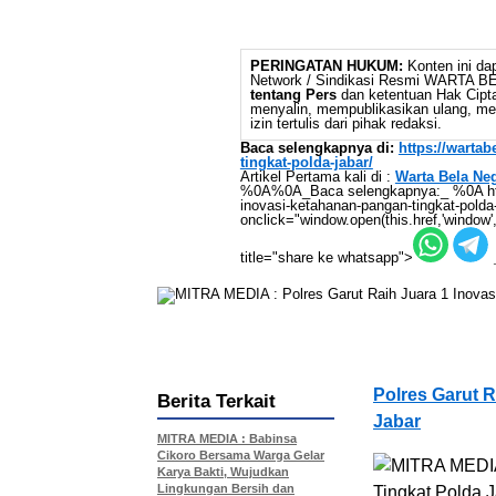
PERINGATAN HUKUM:
Konten ini dap
Network / Sindikasi Resmi WARTA 
tentang Pers
dan ketentuan Hak Cipta,
menyalin, mempublikasikan ulang, mem
izin tertulis dari pihak redaksi.
Baca selengkapnya di:
https://warta
tingkat-polda-jabar/
Artikel Pertama kali di :
Warta Bela Ne
%0A%0A_Baca selengkapnya:_ %0A https:
inovasi-ketahanan-pangan-tingkat-polda
onclick="window.open(this.href,'window',
title="share ke whatsapp">
Polres Garut 
Berita Terkait
Jabar
MITRA MEDIA : Babinsa
Cikoro Bersama Warga Gelar
Karya Bakti, Wujudkan
Lingkungan Bersih dan