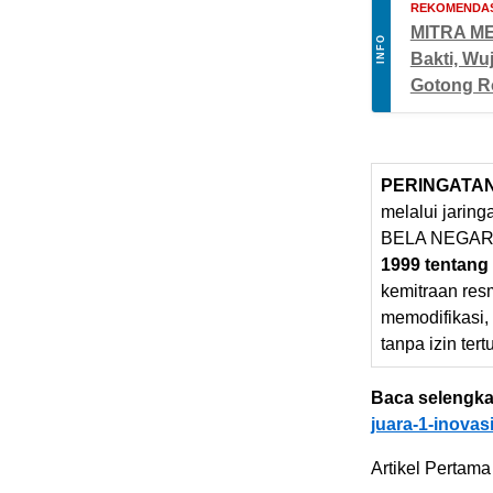
REKOMENDAS
MITRA ME
INFO
Bakti, Wu
Gotong R
PERINGATA
melalui jarin
BELA NEGARA
1999 tentang
kemitraan res
memodifikasi,
tanpa izin tert
Baca selengka
juara-1-inovas
Artikel Pertama 