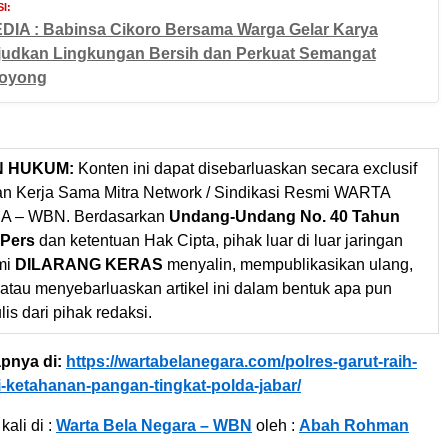
I:
DIA : Babinsa Cikoro Bersama Warga Gelar Karya
judkan Lingkungan Bersih dan Perkuat Semangat
oyong
N HUKUM:
Konten ini dapat disebarluaskan secara exclusif
gan Kerja Sama Mitra Network / Sindikasi Resmi WARTA
 – WBN. Berdasarkan
Undang-Undang No. 40 Tahun
 Pers
dan ketentuan Hak Cipta, pihak luar di luar jaringan
mi
DILARANG KERAS
menyalin, mempublikasikan ulang,
 atau menyebarluaskan artikel ini dalam bentuk apa pun
ulis dari pihak redaksi.
pnya di:
https://wartabelanegara.com/polres-garut-raih-
i-ketahanan-pangan-tingkat-polda-jabar/
kali di :
Warta Bela Negara – WBN
oleh :
Abah Rohman