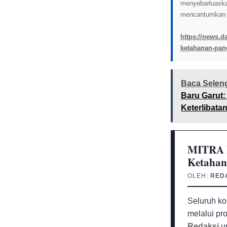
menyebarluaskan 
mencantumkan l
https://news.da
ketahanan-pang
Baca Selen
Baru Garut:
Keterlibata
MITRA M
Ketahan
OLEH:
RED
Seluruh ko
melalui pr
Redaksi
un