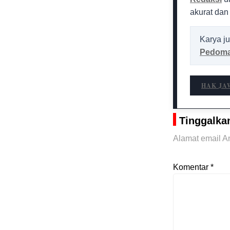
akurat dan
Karya ju
Pedoma
HAK JA
Tinggalka
Alamat email An
Komentar
*