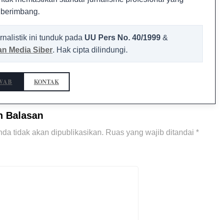
 berimbang.
rnalistik ini tunduk pada
UU Pers No. 40/1999
&
n Media Siber
. Hak cipta dilindungi.
WAB
KONTAK
n Balasan
da tidak akan dipublikasikan.
Ruas yang wajib ditandai
*