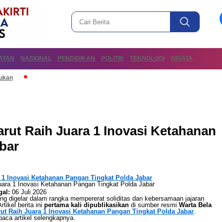
ATAN
NASIONAL
PENDIDIKAN
POLITIK
TEKNOLOGI
WISATA
mukan
rut Raih Juara 1 Inovasi Ketahanan
bar
a 1 Inovasi Ketahanan Pangan Tingkat Polda Jabar
al:
06 Juli 2026
g digelar dalam rangka mempererat soliditas dan kebersamaan jajaran
tikel berita ini
pertama kali dipublikasikan
di sumber resmi
Warta Bela
rut Raih Juara 1 Inovasi Ketahanan Pangan Tingkat Polda Jabar
.
baca artikel selengkapnya.