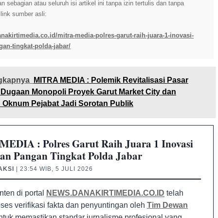
sebagian atau seluruh isi artikel ini tanpa izin tertulis dan tanpa
ink sumber asli:
nakirtimedia.co.id/mitra-media-polres-garut-raih-juara-1-inovasi-
an-tingkat-polda-jabar/
gkapnya
MITRA MEDIA : Polemik Revitalisasi Pasar
 Dugaan Monopoli Proyek Garut Market City dan
n Oknum Pejabat Jadi Sorotan Publik
EDIA : Polres Garut Raih Juara 1 Inovasi
an Pangan Tingkat Polda Jabar
AKSI
| 23:54 WIB, 5 JULI 2026
nten di portal
NEWS.DANAKIRTIMEDIA.CO.ID
telah
oses verifikasi fakta dan penyuntingan oleh
Tim Dewan
tuk memastikan standar jurnalisme profesional yang