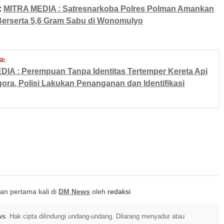
:
MITRA MEDIA : Satresnarkoba Polres Polman Amankan
Berserta 5,6 Gram Sabu di Wonomulyo
I:
IA : Perempuan Tanpa Identitas Tertemper Kereta Api
ora, Polisi Lakukan Penanganan dan Identifikasi
itkan pertama kali di
DM News
oleh
redaksi
ws
. Hak cipta dilindungi undang-undang. Dilarang menyadur atau