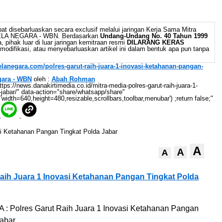
at disebarluaskan secara exclusif melalui jaringan Kerja Sama Mitra
BELA NEGARA - WBN. Berdasarkan
Undang-Undang No. 40 Tahun 1999
 pihak luar di luar jaringan kemitraan resmi
DILARANG KERAS
odifikasi, atau menyebarluaskan artikel ini dalam bentuk apa pun tanpa
belanegara.com/polres-garut-raih-juara-1-inovasi-ketahanan-pangan-
gara - WBN
oleh :
Abah Rohman
//news.danakirtimedia.co.id/mitra-media-polres-garut-raih-juara-1-
-jabar/" data-action="share/whatsapp/share"
'width=640,height=480,resizable,scrollbars,toolbar,menubar') ;return false;"
A
A
A
Raih Juara 1 Inovasi Ketahanan Pangan Tingkat Polda