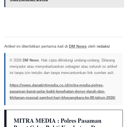
Artikel ini diterbitkan pertama kali di
DM News
oleh
redaksi
© 2026
DM News
. Hak cipta dilindungi undang-undang. Dilarang
menyadur atau menyebarluaskan sebagian atau seluruh isi artikel
ini tanpa izin tertulis dan tanpa mencantumkan link sumber asli:
https://news.danakirtimedia.co.id/mitra-media-polres-
pasaman-barat-gelar-bakti-kesehatan-donor-darah-dan-
khitanan-massal-sambut-hari-bhayangkara-ke-80-tahun-2026/
MITRA MEDIA : Polres Pasaman