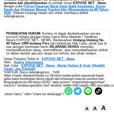
pertama kali dipublikasikan
di sumber resmi
EXPOSE NET - News
dengan judul
Polres Pasaman Barat Gelar Bakti Kesehatan, Donor
Darah dan Khitanan Massal Sambut Hari Bhayangkara ke-80 Tahun
2026
. Silakan kunjungi tautan asli untuk membaca artikel
selengkapnya.
PERINGATAN HUKUM:
Konten ini dapat disebarluaskan secara
exclusif melalui jaringan Kerja Sama Mitra Network / Sindikasi
Resmi EXPOSE NET - NEWS. Berdasarkan
Undang-Undang No.
40 Tahun 1999 tentang Pers
dan ketentuan Hak Cipta, pihak luar di
luar jaringan kemitraan resmi
DILARANG KERAS
menyalin,
mempublikasikan ulang, memodifikasi, atau menyebarluaskan artikel
ini dalam bentuk apa pun tanpa izin tertulis dari pihak redaksi.
Untuk Pertama Terbit di :
EXPOSE NET - News
Oleh :
Andrie Sikumbang
Hak Cipta :
EXPOSE NET - News - Berita Terkini & Viral: Objektif,
Tajam, dan Edukatif.
%0A%0A_Baca selengkapnya:_ %0A
https://news.danakirtimedia.co.id/mitra-media-polres-pasaman-barat-
gelar-bakti-kesehatan-donor-darah-dan-khitanan-massal-sambut-hari-
bhayangkara-ke-80-tahun-2026/" data-action="share/whatsapp/share"
onclick="window.open(this.href,'window','width=640,height=480,resizable,sc
;return false;" title="share ke whatsapp">
A
A
A