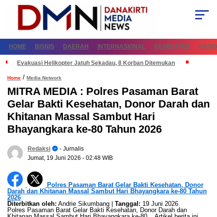
HOME
BISNIS
DAERAH
INTERNASIONAL
KESEHATAN
NASI
Evakuasi Helikopter Jatuh Sekadau, 8 Korban Ditemukan
/
Home
Media Network
MITRA MEDIA : Polres Pasaman Barat
Gelar Bakti Kesehatan, Donor Darah dan
Khitanan Massal Sambut Hari
Bhayangkara ke-80 Tahun 2026
Redaksi
- Jurnalis
Jumat, 19 Juni 2026
- 02:48 WIB
Polres Pasaman Barat Gelar Bakti Kesehatan, Donor
Darah dan Khitanan Massal Sambut Hari Bhayangkara ke-80 Tahun
2026
Diterbitkan oleh:
Andrie Sikumbang |
Tanggal:
19 Juni 2026
Polres Pasaman Barat Gelar Bakti Kesehatan, Donor Darah dan
Khitanan Massal Sambut Hari Bhayangkara ke-80... Artikel berita ini