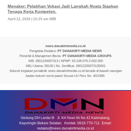
Menaker: Pelatihan Vokasi Jadi Langkah Nyata Siapkan
Tenaga Kerja Kompeten.
April 22, 2026 | 10:25 am WIB
news.danakirtimedia.co.id
Pengelola Redaksi:
PT DANAKIRTI MEDIA NEWS
Penerbit & Manajemen Bisnis:
PT DANAKIRTI MEDIA GROUPS
NIB: 2801220007313 | NPWP: 63.108.079.3-002.000
KBLI Utama: 58130 | No. Sertifikat: 28012200073130001
Seluruh kegiatan jurnalistik news.danakirtimedia.co.id berada di bawah naungan
badan hukum resmi patuh Sesuai UU Pers No. 40/1999.
Gedung DH Lantai III Jl. KH Noer Ali No.42 Kalimalang,
Kayuringin Bekasi Selatan. Kontak: 0818-770-711 Email:
redaksi@news.danakirtimedia.co.id