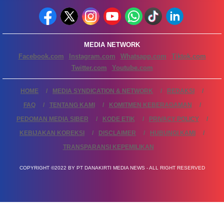
MEDIA NETWORK
Facebook.com
Instagram.com
Whatsapp.com
Tiktok.com
Twitter.com
Youtube.com
HOME
MEDIA SYNDICATION & NETWORK
REDAKSI
FAQ
TENTANG KAMI
KOMITMEN KEBERAGAMAN
PEDOMAN MEDIA SIBER
KODE ETIK
PRIVACY POLICY
KEBIJAKAN KOREKSI
DISCLAIMER
HUBUNGI KAMI
TRANSPARANSI KEPEMILIKAN
COPYRIGHT ©2022 BY PT DANAKIRTI MEDIA NEWS - ALL RIGHT RESERVED