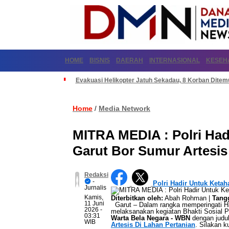
HOME
BISNIS
DAERAH
INTERNASIONAL
KESEH
Evakuasi Helikopter Jatuh Sekadau, 8 Korban Dite
Home
Media Network
/
MITRA MEDIA : Polri Had
Garut Bor Sumur Artesis
Redaksi
-
Polri Hadir Untuk Keta
Jurnalis
Kamis,
Diterbitkan oleh:
Abah Rohman |
Tangg
11 Juni
Garut – Dalam rangka memperingati Ha
2026
-
melaksanakan kegiatan Bhakti Sosial Polr
03:31
Warta Bela Negara - WBN
dengan judu
WIB
Artesis Di Lahan Pertanian
. Silakan k