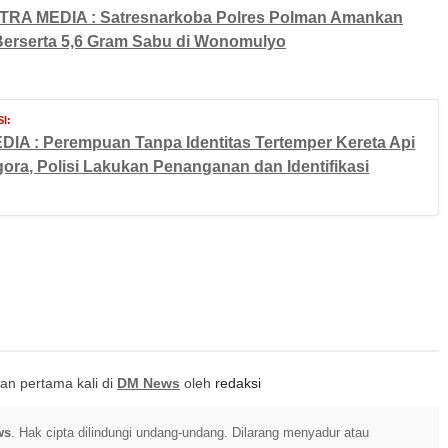
TRA MEDIA : Satresnarkoba Polres Polman Amankan
Berserta 5,6 Gram Sabu di Wonomulyo
I:
IA : Perempuan Tanpa Identitas Tertemper Kereta Api
ora, Polisi Lakukan Penanganan dan Identifikasi
itkan pertama kali di
DM News
oleh
redaksi
ws
. Hak cipta dilindungi undang-undang. Dilarang menyadur atau