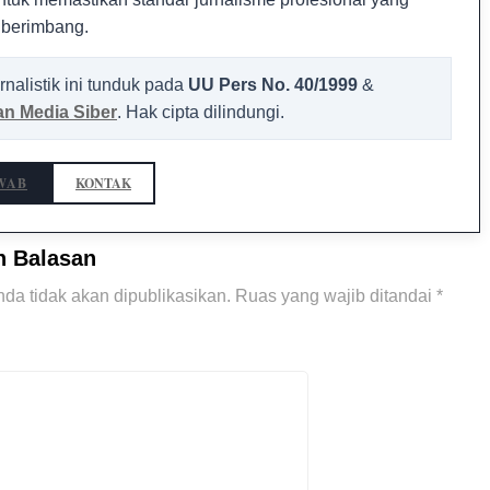
 berimbang.
rnalistik ini tunduk pada
UU Pers No. 40/1999
&
n Media Siber
. Hak cipta dilindungi.
WAB
KONTAK
n Balasan
da tidak akan dipublikasikan.
Ruas yang wajib ditandai
*