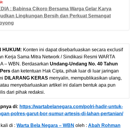
I:
DIA : Babinsa Cikoro Bersama Warga Gelar Karya
judkan Lingkungan Bersih dan Perkuat Semangat
oyong
N HUKUM:
Konten ini dapat disebarluaskan secara exclusif
gan Kerja Sama Mitra Network / Sindikasi Resmi WARTA
 – WBN. Berdasarkan
Undang-Undang No. 40 Tahun
 Pers
dan ketentuan Hak Cipta, pihak luar di luar jaringan
mi
DILARANG KERAS
menyalin, mempublikasikan ulang,
 atau menyebarluaskan artikel ini dalam bentuk apa pun
ulis dari pihak redaksi.
pnya di:
https://wartabelanegara.com/polri-hadir-untuk-
an-polres-garut-bor-sumur-artesis-di-lahan-pertanian/
kali di :
Warta Bela Negara – WBN
oleh :
Abah Rohman