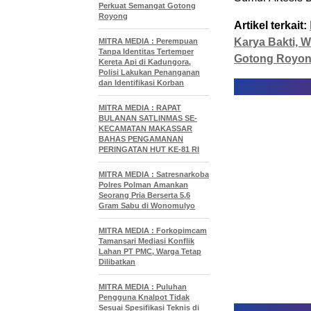
Perkuat Semangat Gotong
Royong
Artikel terkait:
Karya Bakti, 
MITRA MEDIA : Perempuan
Tanpa Identitas Tertemper
Gotong Royo
Kereta Api di Kadungora,
Polisi Lakukan Penanganan
dan Identifikasi Korban
MITRA MEDIA : RAPAT
BULANAN SATLINMAS SE-
KECAMATAN MAKASSAR
BAHAS PENGAMANAN
PERINGATAN HUT KE-81 RI
MITRA MEDIA : Satresnarkoba
Polres Polman Amankan
Seorang Pria Berserta 5,6
Gram Sabu di Wonomulyo
MITRA MEDIA : Forkopimcam
Tamansari Mediasi Konflik
Lahan PT PMC, Warga Tetap
Dilibatkan
MITRA MEDIA : Puluhan
Pengguna Knalpot Tidak
Sesuai Spesifikasi Teknis di