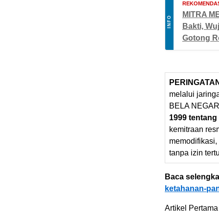
REKOMENDAS
MITRA ME
INFO
Bakti, Wu
Gotong R
PERINGATA
melalui jarin
BELA NEGARA
1999 tentang
kemitraan res
memodifikasi,
tanpa izin tert
Baca selengka
ketahanan-pang
Artikel Pertama 