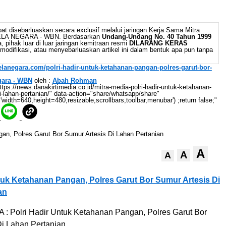
at disebarluaskan secara exclusif melalui jaringan Kerja Sama Mitra
BELA NEGARA - WBN. Berdasarkan
Undang-Undang No. 40 Tahun 1999
 pihak luar di luar jaringan kemitraan resmi
DILARANG KERAS
odifikasi, atau menyebarluaskan artikel ini dalam bentuk apa pun tanpa
belanegara.com/polri-hadir-untuk-ketahanan-pangan-polres-garut-bor-
gara - WBN
oleh :
Abah Rohman
//news.danakirtimedia.co.id/mitra-media-polri-hadir-untuk-ketahanan-
i-lahan-pertanian/" data-action="share/whatsapp/share"
'width=640,height=480,resizable,scrollbars,toolbar,menubar') ;return false;"
A
A
A
tuk Ketahanan Pangan, Polres Garut Bor Sumur Artesis Di
an