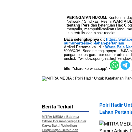
PERINGATAN HUKUM:
Konten ini dap
Network / Sindikasi Resmi WARTA 
tentang Pers
dan ketentuan Hak Cipta,
menyalin, mempublikasikan ulang, mem
izin tertulis dari pihak redaksi.
Baca selengkapnya di:
https://warta
sumur-artesis-di-lahan-pertanian/
Artikel Pertama kali di :
Warta Bela Ne
%0A%0A_Baca selengkapnya:_ %0A https:
pangan-polres-garut-bor-sumur-artesis-d
onclick="window.open(this.href,'window',
title="share ke whatsapp">
Polri Hadir Un
Berita Terkait
Lahan Pertani
MITRA MEDIA : Babinsa
Cikoro Bersama Warga Gelar
Karya Bakti, Wujudkan
Lingkungan Bersih dan