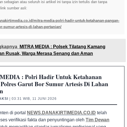
sebagian atau seluruh isi artikel ini tanpa izin tertulis dan tanpa
ink sumber asli:
anakirtimedia.co.id/mitra-media-polri-hadir-untuk-ketahanan-pangan-
or-sumur-artesis-di-lahan-pertanian/
gkapnya
MITRA MEDIA : Polsek Tilatang Kamang
alan Rusak, Warga Merasa Senang dan Aman
EDIA : Polri Hadir Untuk Ketahanan
 Polres Garut Bor Sumur Artesis Di Lahan
an
AKSI
| 03:31 WIB, 11 JUNI 2026
nten di portal
NEWS.DANAKIRTIMEDIA.CO.ID
telah
oses verifikasi fakta dan penyuntingan oleh
Tim Dewan
tuk memastikan standar jurnalisme profesional yang