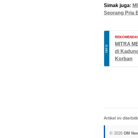
Simak juga:
MI
Seorang Pria 
REKOMENDAS
MITRA MED
INFO
di Kadung
Korban
Artikel ini diterb
© 2026
DM Ne