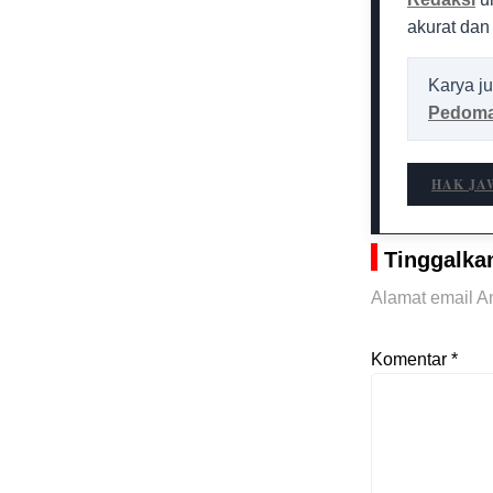
akurat dan
Karya ju
Pedoma
HAK JA
Tinggalka
Alamat email An
Komentar
*