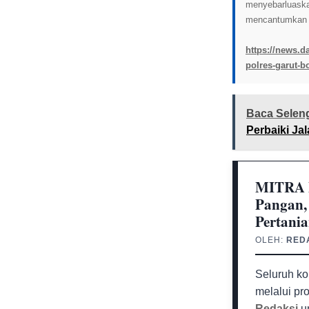
menyebarluaskan 
mencantumkan l
https://news.d
polres-garut-b
Baca Selen
Perbaiki J
MITRA M
Pangan,
Pertani
OLEH:
RED
Seluruh ko
melalui pr
Redaksi
un