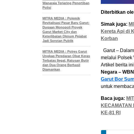
Wanaraja Terjaring Penertiban
Polisi
Diterbitkan ole
MITRA MEDIA : Polemik
Revitalisasi Pasar Baru Garut:
Simak juga:
MI
Dugaan Monopoli Proyek
Kereta Api di 
Garut Market City dan
Keterlibatan Oknum Pejabat
Korban
Jadi Sorotan Publik
Garut – Dalam 
MITRA MEDIA : Polres Garut
Ungkap Peredaran Obat Keras
melalui Polsek
Terbatas Ilegal, Ratusan Butir
Artikel berita in
dan Dua Orang Berhasil
Diamankan
Negara – WBN
Garut Bor Sum
untuk membaca 
Baca juga:
MI
KECAMATAN 
KE-81 RI