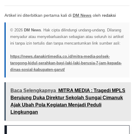
Artikel ini diterbitkan pertama kali di
DM News
oleh
redaksi
© 2026
DM News
. Hak cipta dilindungi undang-undang. Dilarang
menyadur atau menyebarluaskan sebagian atau seluruh isi artikel
ini tanpa izin tertulis dan tanpa mencantumkan link sumber asli:
https://news.danakirtimedia.co.id/mitra-media-polsek-
tarogong-kidul-serahkan-bayi-laki-laki-berusia-7-jam-kepada-
dinas-sosial-kabupaten-garut/
Baca Selengkapnya
MITRA MEDIA : Tragedi MPLS
Berujung Duka Direktur Sekolah Sungai Cimanuk
Ajak Ubah Pola Kegiatan Menjadi Peduli
Lingkungan