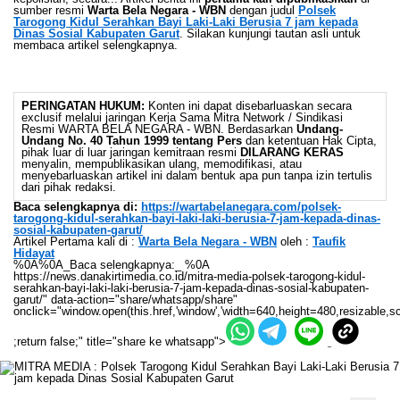
sumber resmi
Warta Bela Negara - WBN
dengan judul
Polsek
Tarogong Kidul Serahkan Bayi Laki-Laki Berusia 7 jam kepada
Dinas Sosial Kabupaten Garut
. Silakan kunjungi tautan asli untuk
membaca artikel selengkapnya.
PERINGATAN HUKUM:
Konten ini dapat disebarluaskan secara
exclusif melalui jaringan Kerja Sama Mitra Network / Sindikasi
Resmi WARTA BELA NEGARA - WBN. Berdasarkan
Undang-
Undang No. 40 Tahun 1999 tentang Pers
dan ketentuan Hak Cipta,
pihak luar di luar jaringan kemitraan resmi
DILARANG KERAS
menyalin, mempublikasikan ulang, memodifikasi, atau
menyebarluaskan artikel ini dalam bentuk apa pun tanpa izin tertulis
dari pihak redaksi.
Baca selengkapnya di:
https://wartabelanegara.com/polsek-
tarogong-kidul-serahkan-bayi-laki-laki-berusia-7-jam-kepada-dinas-
sosial-kabupaten-garut/
Artikel Pertama kali di :
Warta Bela Negara - WBN
oleh :
Taufik
Hidayat
%0A%0A_Baca selengkapnya:_ %0A
https://news.danakirtimedia.co.id/mitra-media-polsek-tarogong-kidul-
serahkan-bayi-laki-laki-berusia-7-jam-kepada-dinas-sosial-kabupaten-
garut/" data-action="share/whatsapp/share"
onclick="window.open(this.href,'window','width=640,height=480,resizable,sc
;return false;" title="share ke whatsapp">