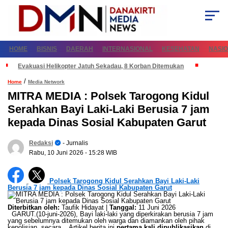
HOME
BISNIS
DAERAH
INTERNASIONAL
KESEHATAN
NASI
Evakuasi Helikopter Jatuh Sekadau, 8 Korban Ditemukan
/
Home
Media Network
MITRA MEDIA : Polsek Tarogong Kidul
Serahkan Bayi Laki-Laki Berusia 7 jam
kepada Dinas Sosial Kabupaten Garut
Redaksi
- Jurnalis
Rabu, 10 Juni 2026
- 15:28 WIB
Polsek Tarogong Kidul Serahkan Bayi Laki-Laki
Berusia 7 jam kepada Dinas Sosial Kabupaten Garut
Diterbitkan oleh:
Taufik Hidayat |
Tanggal:
11 Juni 2026
GARUT.(10-juni-2026), Bayi laki-laki yang diperkirakan berusia 7 jam
yang sebelumnya ditemukan oleh warga dan diamankan oleh pihak
kepolisian, secara... Artikel berita ini
pertama kali dipublikasikan
di