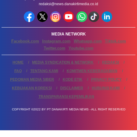
redaksi@news.danakirtimedia.co.id
MEDIA NETWORK
Facebook.com
Instagram.com
Whatsapp.com
Tiktok.com
Twitter.com
Youtube.com
HOME
MEDIA SYNDICATION & NETWORK
REDAKSI
FAQ
TENTANG KAMI
KOMITMEN KEBERAGAMAN
PEDOMAN MEDIA SIBER
KODE ETIK
PRIVACY POLICY
KEBIJAKAN KOREKSI
DISCLAIMER
HUBUNGI KAMI
TRANSPARANSI KEPEMILIKAN
COPYRIGHT ©2022 BY PT DANAKIRTI MEDIA NEWS - ALL RIGHT RESERVED