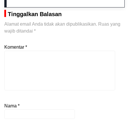
Tinggalkan Balasan
Alamat email Anda tidak akan dipublikasikan.
Ruas yang
wajib ditandai
*
Komentar
*
Nama
*