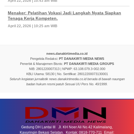
April 22, 2026 | 10:43 am WIB
Menaker: Pelatihan Vokasi Jadi Langkah Nyata Siapkan
Tenaga Kerja Kompeten.
April 22, 2026 | 10:25 am WIB
news.danakirtimedia.co.id
Pengelola Redaksi:
PT DANAKIRTI MEDIA NEWS
Penerbit & Manajemen Bisnis:
PT DANAKIRTI MEDIA GROUPS
NIB: 2801220007313 | NPWP: 63.108.079.3-002.000
KBLI Utama: 58130 | No. Sertifikat: 28012200073130001
Seluruh kegiatan jurnalistik news.danakirtimedia.co.id berada di bawah naungan
badan hukum resmi patuh Sesuai UU Pers No. 40/1999.
Gedung DH Lantai III Jl. KH Noer Ali No.42 Kalimalang,
Kayuringin Bekasi Selatan. Kontak: 0818-770-711 Email: