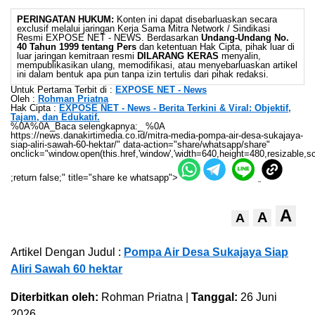
PERINGATAN HUKUM:
Konten ini dapat disebarluaskan secara
exclusif melalui jaringan Kerja Sama Mitra Network / Sindikasi
Resmi EXPOSE NET - NEWS. Berdasarkan
Undang-Undang No.
40 Tahun 1999 tentang Pers
dan ketentuan Hak Cipta, pihak luar di
luar jaringan kemitraan resmi
DILARANG KERAS
menyalin,
mempublikasikan ulang, memodifikasi, atau menyebarluaskan artikel
ini dalam bentuk apa pun tanpa izin tertulis dari pihak redaksi.
Untuk Pertama Terbit di :
EXPOSE NET - News
Oleh :
Rohman Priatna
Hak Cipta :
EXPOSE NET - News - Berita Terkini & Viral: Objektif,
Tajam, dan Edukatif.
%0A%0A_Baca selengkapnya:_ %0A
https://news.danakirtimedia.co.id/mitra-media-pompa-air-desa-sukajaya-
siap-aliri-sawah-60-hektar/" data-action="share/whatsapp/share"
onclick="window.open(this.href,'window','width=640,height=480,resizable,sc
;return false;" title="share ke whatsapp">
A
A
A
Artikel Dengan Judul :
Pompa Air Desa Sukajaya Siap
Aliri Sawah 60 hektar
Diterbitkan oleh:
Rohman Priatna |
Tanggal:
26 Juni
2026