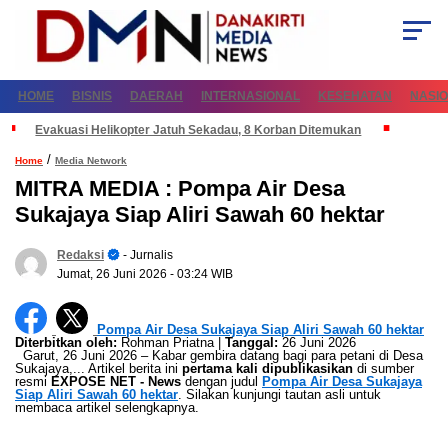
HOME
BISNIS
DAERAH
INTERNASIONAL
KESEHATAN
NASI
Evakuasi Helikopter Jatuh Sekadau, 8 Korban Ditemukan
/
Home
Media Network
MITRA MEDIA : Pompa Air Desa
Sukajaya Siap Aliri Sawah 60 hektar
Redaksi
- Jurnalis
Jumat, 26 Juni 2026
- 03:24 WIB
Pompa Air Desa Sukajaya Siap Aliri Sawah 60 hektar
Diterbitkan oleh:
Rohman Priatna |
Tanggal:
26 Juni 2026
Garut, 26 Juni 2026 – Kabar gembira datang bagi para petani di Desa
Sukajaya,... Artikel berita ini
pertama kali dipublikasikan
di sumber
resmi
EXPOSE NET - News
dengan judul
Pompa Air Desa Sukajaya
Siap Aliri Sawah 60 hektar
. Silakan kunjungi tautan asli untuk
membaca artikel selengkapnya.