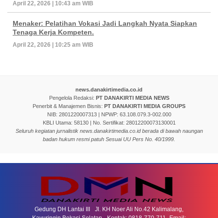
April 22, 2026 | 10:43 am WIB
Menaker: Pelatihan Vokasi Jadi Langkah Nyata Siapkan
Tenaga Kerja Kompeten.
April 22, 2026 | 10:25 am WIB
news.danakirtimedia.co.id
Pengelola Redaksi:
PT DANAKIRTI MEDIA NEWS
Penerbit & Manajemen Bisnis:
PT DANAKIRTI MEDIA GROUPS
NIB: 2801220007313 | NPWP: 63.108.079.3-002.000
KBLI Utama: 58130 | No. Sertifikat: 28012200073130001
Seluruh kegiatan jurnalistik news.danakirtimedia.co.id berada di bawah naungan
badan hukum resmi patuh Sesuai UU Pers No. 40/1999.
Gedung DH Lantai III Jl. KH Noer Ali No.42 Kalimalang,
Kayuringin Bekasi Selatan. Kontak: 0818-770-711 Email: