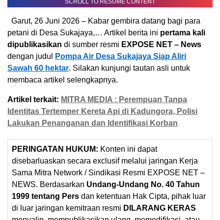
SCROLL TO RESUME CONTENT
Garut, 26 Juni 2026 – Kabar gembira datang bagi para
petani di Desa Sukajaya,… Artikel berita ini
pertama kali
dipublikasikan
di sumber resmi
EXPOSE NET – News
dengan judul
Pompa Air Desa Sukajaya Siap Aliri
Sawah 60 hektar
. Silakan kunjungi tautan asli untuk
membaca artikel selengkapnya.
Artikel terkait:
MITRA MEDIA : Perempuan Tanpa
Identitas Tertemper Kereta Api di Kadungora, Polisi
Lakukan Penanganan dan Identifikasi Korban
PERINGATAN HUKUM:
Konten ini dapat
disebarluaskan secara exclusif melalui jaringan Kerja
Sama Mitra Network / Sindikasi Resmi EXPOSE NET –
NEWS. Berdasarkan
Undang-Undang No. 40 Tahun
1999 tentang Pers
dan ketentuan Hak Cipta, pihak luar
di luar jaringan kemitraan resmi
DILARANG KERAS
menyalin, mempublikasikan ulang, memodifikasi, atau