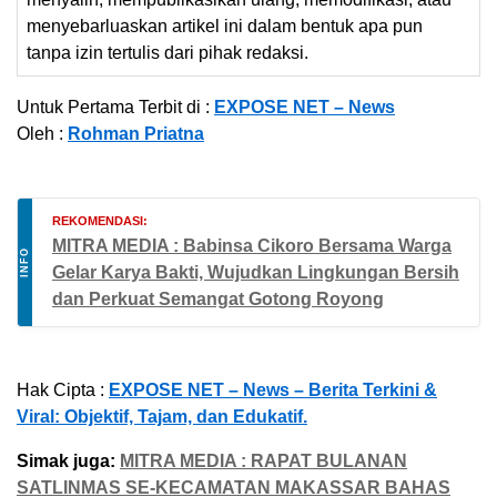
menyebarluaskan artikel ini dalam bentuk apa pun
tanpa izin tertulis dari pihak redaksi.
Untuk Pertama Terbit di :
EXPOSE NET – News
Oleh :
Rohman Priatna
REKOMENDASI:
MITRA MEDIA : Babinsa Cikoro Bersama Warga
INFO
Gelar Karya Bakti, Wujudkan Lingkungan Bersih
dan Perkuat Semangat Gotong Royong
Hak Cipta :
EXPOSE NET – News – Berita Terkini &
Viral: Objektif, Tajam, dan Edukatif.
Simak juga:
MITRA MEDIA : RAPAT BULANAN
SATLINMAS SE-KECAMATAN MAKASSAR BAHAS