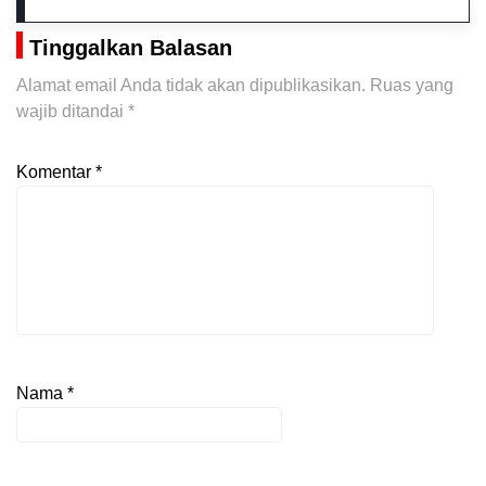
Tinggalkan Balasan
Alamat email Anda tidak akan dipublikasikan.
Ruas yang
wajib ditandai
*
Komentar
*
Nama
*