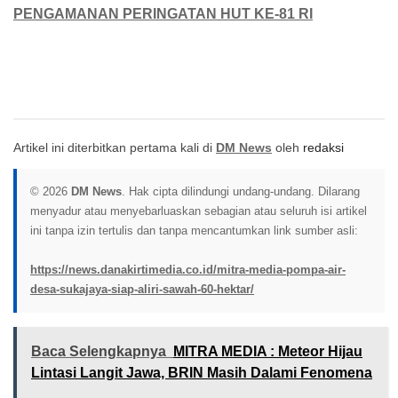
PENGAMANAN PERINGATAN HUT KE-81 RI
Artikel ini diterbitkan pertama kali di
DM News
oleh
redaksi
© 2026
DM News
. Hak cipta dilindungi undang-undang. Dilarang
menyadur atau menyebarluaskan sebagian atau seluruh isi artikel
ini tanpa izin tertulis dan tanpa mencantumkan link sumber asli:
https://news.danakirtimedia.co.id/mitra-media-pompa-air-
desa-sukajaya-siap-aliri-sawah-60-hektar/
Baca Selengkapnya
MITRA MEDIA : Meteor Hijau
Lintasi Langit Jawa, BRIN Masih Dalami Fenomena