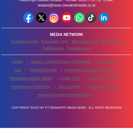
redaksi@news.danakirtimedia.co.id
MEDIA NETWORK
Facebook.com
Instagram.com
Whatsapp.com
Tiktok.com
Twitter.com
Youtube.com
HOME
MEDIA SYNDICATION & NETWORK
REDAKSI
FAQ
TENTANG KAMI
KOMITMEN KEBERAGAMAN
PEDOMAN MEDIA SIBER
KODE ETIK
PRIVACY POLICY
KEBIJAKAN KOREKSI
DISCLAIMER
HUBUNGI KAMI
TRANSPARANSI KEPEMILIKAN
COPYRIGHT ©2022 BY PT DANAKIRTI MEDIA NEWS - ALL RIGHT RESERVED