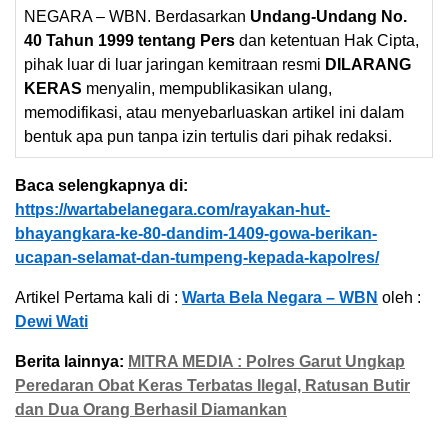
NEGARA – WBN. Berdasarkan
Undang-Undang No.
40 Tahun 1999 tentang Pers
dan ketentuan Hak Cipta,
pihak luar di luar jaringan kemitraan resmi
DILARANG
KERAS
menyalin, mempublikasikan ulang,
memodifikasi, atau menyebarluaskan artikel ini dalam
bentuk apa pun tanpa izin tertulis dari pihak redaksi.
Baca selengkapnya di:
https://wartabelanegara.com/rayakan-hut-
bhayangkara-ke-80-dandim-1409-gowa-berikan-
ucapan-selamat-dan-tumpeng-kepada-kapolres/
Artikel Pertama kali di :
Warta Bela Negara – WBN
oleh :
Dewi Wati
Berita lainnya:
MITRA MEDIA : Polres Garut Ungkap
Peredaran Obat Keras Terbatas Ilegal, Ratusan Butir
dan Dua Orang Berhasil Diamankan