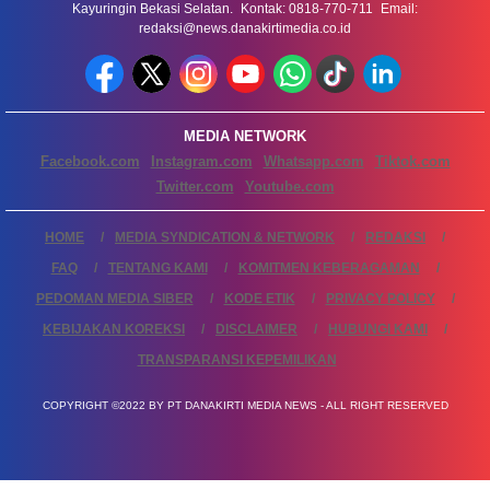
Kayuringin Bekasi Selatan. Kontak: 0818-770-711 Email:
redaksi@news.danakirtimedia.co.id
MEDIA NETWORK
Facebook.com
Instagram.com
Whatsapp.com
Tiktok.com
Twitter.com
Youtube.com
HOME
MEDIA SYNDICATION & NETWORK
REDAKSI
FAQ
TENTANG KAMI
KOMITMEN KEBERAGAMAN
PEDOMAN MEDIA SIBER
KODE ETIK
PRIVACY POLICY
KEBIJAKAN KOREKSI
DISCLAIMER
HUBUNGI KAMI
TRANSPARANSI KEPEMILIKAN
COPYRIGHT ©2022 BY PT DANAKIRTI MEDIA NEWS - ALL RIGHT RESERVED