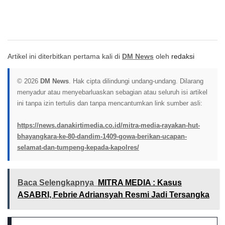
Artikel ini diterbitkan pertama kali di
DM News
oleh
redaksi
© 2026
DM News
. Hak cipta dilindungi undang-undang. Dilarang
menyadur atau menyebarluaskan sebagian atau seluruh isi artikel
ini tanpa izin tertulis dan tanpa mencantumkan link sumber asli:
https://news.danakirtimedia.co.id/mitra-media-rayakan-hut-
bhayangkara-ke-80-dandim-1409-gowa-berikan-ucapan-
selamat-dan-tumpeng-kepada-kapolres/
Baca Selengkapnya
MITRA MEDIA : Kasus
ASABRI, Febrie Adriansyah Resmi Jadi Tersangka