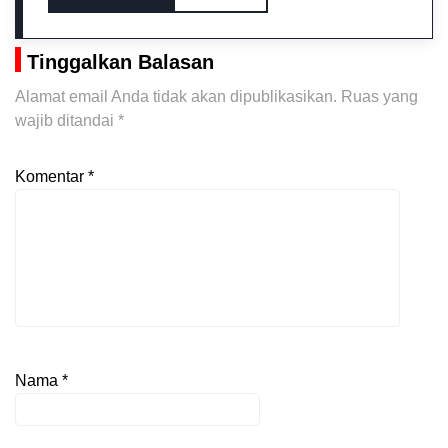
Tinggalkan Balasan
Alamat email Anda tidak akan dipublikasikan.
Ruas yang
wajib ditandai
*
Komentar
*
Nama
*