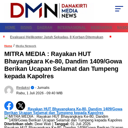
HOME
BISNIS
DAERAH
INTERNASIONAL
KESEHATAN
NASI
Evakuasi Helikopter Jatuh Sekadau, 8 Korban Ditemukan
/
Home
Media Network
MITRA MEDIA : Rayakan HUT
Bhayangkara Ke-80, Dandim 1409/Gowa
Berikan Ucapan Selamat dan Tumpeng
kepada Kapolres
Redaksi
- Jurnalis
Rabu, 1 Juli 2026
- 09:40 WIB
Rayakan HUT Bhayangkara Ke-80, Dandim 1409/Gowa
Berikan Ucapan Selamat dan Tumpeng kepada Kapolres
Diterbitkan oleh:
Dewi Wati |
Tanggal:
01 Juli 2026
Rayakan HUT Bhayangkara Ke-80, Dandim 1409/Gowa Berikan Ucapan