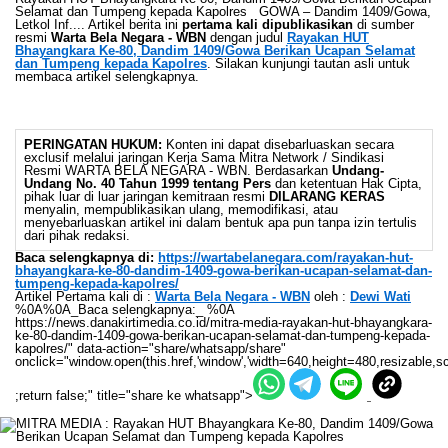
Selamat dan Tumpeng kepada Kapolres GOWA – Dandim 1409/Gowa,
Letkol Inf.... Artikel berita ini
pertama kali dipublikasikan
di sumber
resmi
Warta Bela Negara - WBN
dengan judul
Rayakan HUT
Bhayangkara Ke-80, Dandim 1409/Gowa Berikan Ucapan Selamat
dan Tumpeng kepada Kapolres
. Silakan kunjungi tautan asli untuk
membaca artikel selengkapnya.
PERINGATAN HUKUM:
Konten ini dapat disebarluaskan secara
exclusif melalui jaringan Kerja Sama Mitra Network / Sindikasi
Resmi WARTA BELA NEGARA - WBN. Berdasarkan
Undang-
Undang No. 40 Tahun 1999 tentang Pers
dan ketentuan Hak Cipta,
pihak luar di luar jaringan kemitraan resmi
DILARANG KERAS
menyalin, mempublikasikan ulang, memodifikasi, atau
menyebarluaskan artikel ini dalam bentuk apa pun tanpa izin tertulis
dari pihak redaksi.
Baca selengkapnya di:
https://wartabelanegara.com/rayakan-hut-
bhayangkara-ke-80-dandim-1409-gowa-berikan-ucapan-selamat-dan-
tumpeng-kepada-kapolres/
Artikel Pertama kali di :
Warta Bela Negara - WBN
oleh :
Dewi Wati
%0A%0A_Baca selengkapnya:_ %0A
https://news.danakirtimedia.co.id/mitra-media-rayakan-hut-bhayangkara-
ke-80-dandim-1409-gowa-berikan-ucapan-selamat-dan-tumpeng-kepada-
kapolres/" data-action="share/whatsapp/share"
onclick="window.open(this.href,'window','width=640,height=480,resizable,sc
;return false;" title="share ke whatsapp">