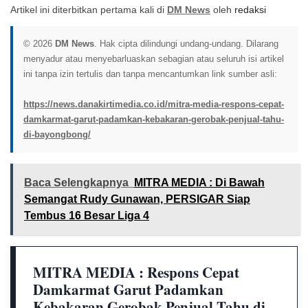
Artikel ini diterbitkan pertama kali di
DM News
oleh
redaksi
© 2026
DM News
. Hak cipta dilindungi undang-undang. Dilarang
menyadur atau menyebarluaskan sebagian atau seluruh isi artikel
ini tanpa izin tertulis dan tanpa mencantumkan link sumber asli:
https://news.danakirtimedia.co.id/mitra-media-respons-cepat-
damkarmat-garut-padamkan-kebakaran-gerobak-penjual-tahu-
di-bayongbong/
Baca Selengkapnya
MITRA MEDIA : Di Bawah
Semangat Rudy Gunawan, PERSIGAR Siap
Tembus 16 Besar Liga 4
MITRA MEDIA : Respons Cepat
Damkarmat Garut Padamkan
Kebakaran Gerobak Penjual Tahu di