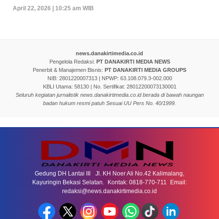
April 22, 2026 | 10:25 am WIB
news.danakirtimedia.co.id
Pengelola Redaksi:
PT DANAKIRTI MEDIA NEWS
Penerbit & Manajemen Bisnis:
PT DANAKIRTI MEDIA GROUPS
NIB: 2801220007313 | NPWP: 63.108.079.3-002.000
KBLI Utama: 58130 | No. Sertifikat: 28012200073130001
Seluruh kegiatan jurnalistik news.danakirtimedia.co.id berada di bawah naungan
badan hukum resmi patuh Sesuai UU Pers No. 40/1999.
Gedung DH Lantai III Jl. KH Noer Ali No.42 Kalimalang,
Kayuringin Bekasi Selatan. Kontak: 0818-770-711 Email:
redaksi@news.danakirtimedia.co.id