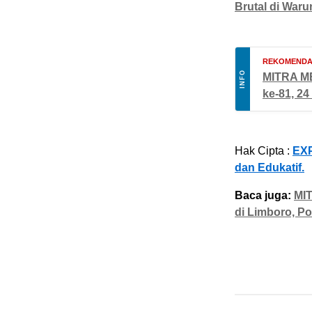
Brutal di War
REKOMENDA
INFO
MITRA ME
ke-81, 24
Hak Cipta :
EXP
dan Edukatif.
Baca juga:
MI
di Limboro, Po