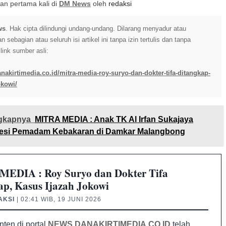
itkan pertama kali di
DM News
oleh
redaksi
ws
. Hak cipta dilindungi undang-undang. Dilarang menyadur atau
sebagian atau seluruh isi artikel ini tanpa izin tertulis dan tanpa
ink sumber asli:
anakirtimedia.co.id/mitra-media-roy-suryo-dan-dokter-tifa-ditangkap-
okowi/
gkapnya
MITRA MEDIA : Anak TK Al Irfan Sukajaya
ofesi Pemadam Kebakaran di Damkar Malangbong
EDIA : Roy Suryo dan Dokter Tifa
ap, Kasus Ijazah Jokowi
AKSI
| 02:41 WIB, 19 JUNI 2026
nten di portal
NEWS.DANAKIRTIMEDIA.CO.ID
telah