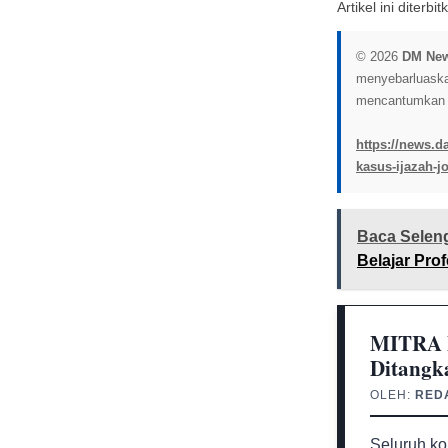
Artikel ini diterb
© 2026
DM Ne
menyebarluaskan 
mencantumkan l
https://news.d
kasus-ijazah-j
Baca Selen
Belajar Pr
MITRA M
Ditangk
OLEH:
RED
Seluruh ko