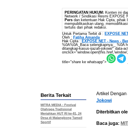
PERINGATAN HUKUM:
Konten ini dap
Network / Sindikasi Resmi EXPOSE
Pers
dan ketentuan Hak Cipta, pihak l
mempublikasikan ulang, memodifikasi,
tertulis dari pihak redaksi.
Untuk Pertama Terbit di :
EXPOSE NET
Oleh :
Fatiha Amanda
Hak Cipta :
EXPOSE NET - News - Berita
%0A%0A_Baca selengkapnya:_ %0A https:
ditangkap-kasus-ijazah-jokowi/" data-a
onclick="window.open(this.href,'window',
title="share ke whatsapp">
Artikel Dengan 
Berita Terkait
Jokowi
MITRA MEDIA : Festival
Olahraga Tradisional
Diterbitkan ole
Meriahkan HUT RI ke-81, 24
Desa di Malangbong Tampil
Sportif
Baca juga:
MIT