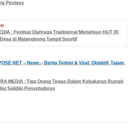
ung Peuteuy
SI:
DIA : Festival Olahraga Tradisional Meriahkan HUT RI
 Desa di Malangbong Tampil Sportif
OSE NET – News – Berita Terkini & Viral: Objektif, Tajam,
TRA MEDIA : Tiga Orang Tewas Dalam Kebakaran Rumah
lisi Selidiki Penyebabnya