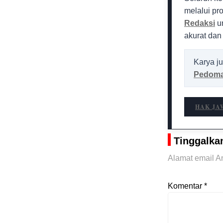
melalui pr
Redaksi
un
akurat dan
Karya ju
Pedoma
HAK JA
Tinggalka
Alamat email An
Komentar
*