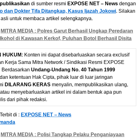
ipublikasikan
di sumber resmi
EXPOSE NET – News
dengan
 dan Dokter Tifa Ditangkap, Kasus Ijazah Jokowi
. Silakan
 asli untuk membaca artikel selengkapnya.
MITRA MEDIA : Polres Garut Berhasil Ungkap Peredaran
kohol di Kawasan Kerkof, Puluhan Botol Berhasil Disita
N HUKUM:
Konten ini dapat disebarluaskan secara exclusif
gan Kerja Sama Mitra Network / Sindikasi Resmi EXPOSE
 Berdasarkan
Undang-Undang No. 40 Tahun 1999
dan ketentuan Hak Cipta, pihak luar di luar jaringan
mi
DILARANG KERAS
menyalin, mempublikasikan ulang,
 atau menyebarluaskan artikel ini dalam bentuk apa pun
ulis dari pihak redaksi.
erbit di :
EXPOSE NET – News
Amanda
MITRA MEDIA : Polisi Tangkap Pelaku Penganiayaan