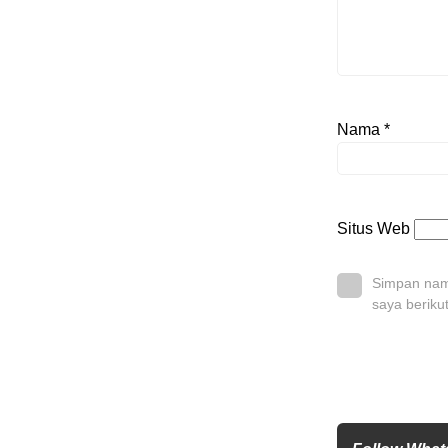
Nama
*
Situs Web
Simpan nama
saya beriku