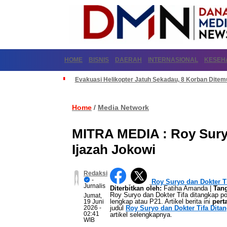
HOME
BISNIS
DAERAH
INTERNASIONAL
KESEH
Evakuasi Helikopter Jatuh Sekadau, 8 Korban Dite
Home
Media Network
/
MITRA MEDIA : Roy Suryo
Ijazah Jokowi
Redaksi
-
Roy Suryo dan Dokter T
Jurnalis
Diterbitkan oleh:
Fatiha Amanda |
Tang
Roy Suryo dan Dokter Tifa ditangkap pol
Jumat,
lengkap atau P21. Artikel berita ini
pert
19 Juni
2026
-
judul
Roy Suryo dan Dokter Tifa Dita
02:41
artikel selengkapnya.
WIB