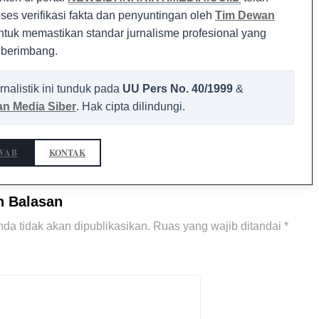
oses verifikasi fakta dan penyuntingan oleh
Tim Dewan
tuk memastikan standar jurnalisme profesional yang
 berimbang.
rnalistik ini tunduk pada
UU Pers No. 40/1999
&
n Media Siber
. Hak cipta dilindungi.
WAB
KONTAK
n Balasan
da tidak akan dipublikasikan.
Ruas yang wajib ditandai
*