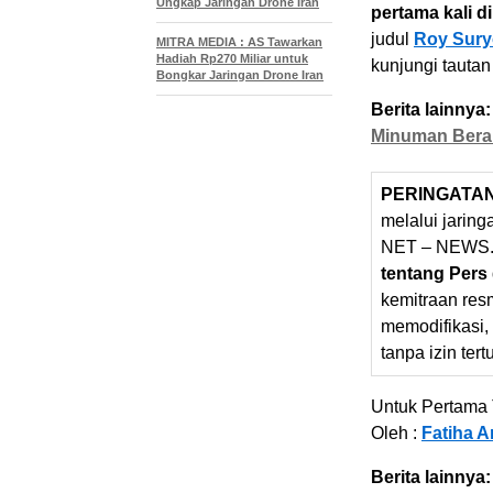
Ungkap Jaringan Drone Iran
pertama kali d
judul
Roy Suryo
MITRA MEDIA : AS Tawarkan
Hadiah Rp270 Miliar untuk
kunjungi tautan
Bongkar Jaringan Drone Iran
Berita lainnya:
Minuman Beral
PERINGATA
melalui jarin
NET – NEWS.
tentang Pers
kemitraan res
memodifikasi,
tanpa izin tert
Untuk Pertama T
Oleh :
Fatiha 
Berita lainnya: