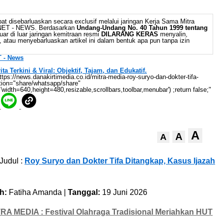
at disebarluaskan secara exclusif melalui jaringan Kerja Sama Mitra
 NET - NEWS. Berdasarkan
Undang-Undang No. 40 Tahun 1999 tentang
uar di luar jaringan kemitraan resmi
DILARANG KERAS
menyalin,
 atau menyebarluaskan artikel ini dalam bentuk apa pun tanpa izin
 - News
 Terkini & Viral: Objektif, Tajam, dan Edukatif.
//news.danakirtimedia.co.id/mitra-media-roy-suryo-dan-dokter-tifa-
ction="share/whatsapp/share"
'width=640,height=480,resizable,scrollbars,toolbar,menubar') ;return false;"
A
A
A
Judul :
Roy Suryo dan Dokter Tifa Ditangkap, Kasus Ijazah
h:
Fatiha Amanda |
Tanggal:
19 Juni 2026
RA MEDIA : Festival Olahraga Tradisional Meriahkan HUT