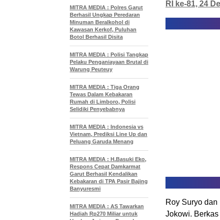
RI ke-81, 24 D
MITRA MEDIA : Polres Garut
Berhasil Ungkap Peredaran
Minuman Beralkohol di
Kawasan Kerkof, Puluhan
Botol Berhasil Disita
MITRA MEDIA : Polisi Tangkap
Pelaku Penganiayaan Brutal di
Warung Peuteuy
MITRA MEDIA : Tiga Orang
Tewas Dalam Kebakaran
Rumah di Limboro, Polisi
Selidiki Penyebabnya
MITRA MEDIA : Indonesia vs
Vietnam, Prediksi Line Up dan
Peluang Garuda Menang
MITRA MEDIA : H.Basuki Eko,
Respons Cepat Damkarmat
Garut Berhasil Kendalikan
Kebakaran di TPA Pasir Bajing
Banyuresmi
Roy Suryo dan D
MITRA MEDIA : AS Tawarkan
Jokowi. Berkas 
Hadiah Rp270 Miliar untuk