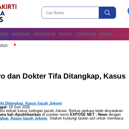
ATAN
NASIONAL
PENDIDIKAN
POLITIK
TEKNOLOGI
WISATA
mukan
 dan Dokter Tifa Ditangkap, Kasus
ifa Ditangkap, Kasus Ijazah Jokowi
gal:
19 Juni 2026
isi terkait kasus tudingan ijazah Jokowi. Berkas perkara telah dinyatakan
ama kali dipublikasikan
di sumber resmi
EXPOSE NET - News
dengan
ngkap, Kasus Ijazah Jokowi
. Silakan kunjungi tautan asli untuk membaca