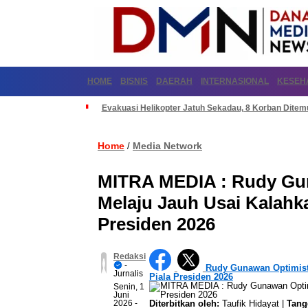
HOME
BISNIS
DAERAH
INTERNASIONAL
KESEH
Evakuasi Helikopter Jatuh Sekadau, 8 Korban Dite
Home
Media Network
/
MITRA MEDIA : Rudy Gun
Melaju Jauh Usai Kalahka
Presiden 2026
Redaksi
-
Rudy Gunawan Optimisti
Jurnalis
Piala Presiden 2026
Senin, 1
Juni
2026
-
Diterbitkan oleh:
Taufik Hidayat |
Tang