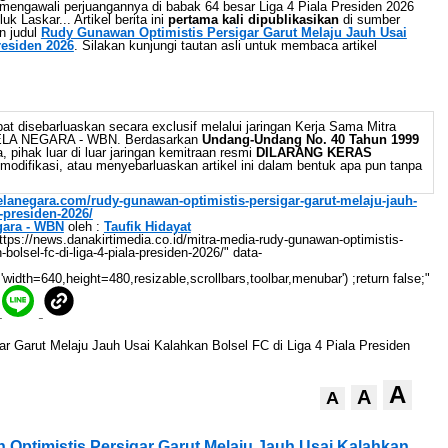
engawali perjuangannya di babak 64 besar Liga 4 Piala Presiden 2026
 Laskar... Artikel berita ini
pertama kali dipublikasikan
di sumber
n judul
Rudy Gunawan Optimistis Persigar Garut Melaju Jauh Usai
residen 2026
. Silakan kunjungi tautan asli untuk membaca artikel
at disebarluaskan secara exclusif melalui jaringan Kerja Sama Mitra
BELA NEGARA - WBN. Berdasarkan
Undang-Undang No. 40 Tahun 1999
 pihak luar di luar jaringan kemitraan resmi
DILARANG KERAS
odifikasi, atau menyebarluaskan artikel ini dalam bentuk apa pun tanpa
belanegara.com/rudy-gunawan-optimistis-persigar-garut-melaju-jauh-
a-presiden-2026/
gara - WBN
oleh :
Taufik Hidayat
://news.danakirtimedia.co.id/mitra-media-rudy-gunawan-optimistis-
bolsel-fc-di-liga-4-piala-presiden-2026/" data-
'width=640,height=480,resizable,scrollbars,toolbar,menubar') ;return false;"
A
A
A
Optimistis Persigar Garut Melaju Jauh Usai Kalahkan