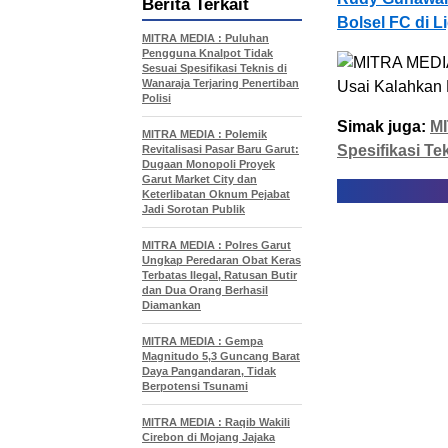
Berita Terkait
Bolsel FC di L
MITRA MEDIA : Puluhan
Pengguna Knalpot Tidak
Sesuai Spesifikasi Teknis di
Wanaraja Terjaring Penertiban
Polisi
Simak juga:
MI
MITRA MEDIA : Polemik
Spesifikasi Te
Revitalisasi Pasar Baru Garut:
Dugaan Monopoli Proyek
Garut Market City dan
Keterlibatan Oknum Pejabat
Jadi Sorotan Publik
MITRA MEDIA : Polres Garut
Ungkap Peredaran Obat Keras
Terbatas Ilegal, Ratusan Butir
dan Dua Orang Berhasil
Diamankan
MITRA MEDIA : Gempa
Magnitudo 5,3 Guncang Barat
Daya Pangandaran, Tidak
Berpotensi Tsunami
MITRA MEDIA : Raqib Wakili
Cirebon di Mojang Jajaka