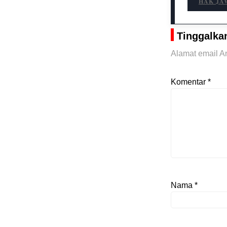
HAK JA
Tinggalka
Alamat email An
Komentar
*
Nama
*