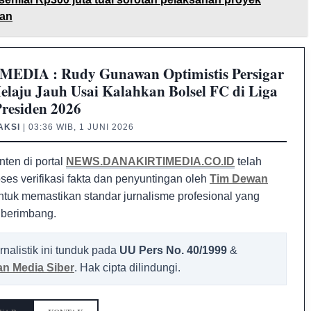
kan
EDIA : Rudy Gunawan Optimistis Persigar
elaju Jauh Usai Kalahkan Bolsel FC di Liga
Presiden 2026
AKSI
| 03:36 WIB, 1 JUNI 2026
nten di portal
NEWS.DANAKIRTIMEDIA.CO.ID
telah
oses verifikasi fakta dan penyuntingan oleh
Tim Dewan
tuk memastikan standar jurnalisme profesional yang
 berimbang.
rnalistik ini tunduk pada
UU Pers No. 40/1999
&
n Media Siber
. Hak cipta dilindungi.