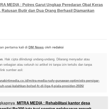
RA MEDIA : Polres Garut Ungkap Peredaran Obat Keras
l, Ratusan Butir dan Dua Orang Berhasil Diamankan
itkan pertama kali di
DM News
oleh
redaksi
ws
. Hak cipta dilindungi undang-undang. Dilarang menyadur atau
sebagian atau seluruh isi artikel ini tanpa izin tertulis dan tanpa
ink sumber asli:
anakirtimedia.co.id/mitra-media-rudy-gunawan-optimistis-persigar-
uh-usai-kalahkan-bolsel-fc-di-liga-4-piala-presiden-2026/
gkapnya
MITRA MEDIA : Rehabilitasi kantor desa
enilai Rp300 juta tuai sorotan pelaksanan proyek