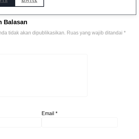
WAB
KONTAK
n Balasan
da tidak akan dipublikasikan.
Ruas yang wajib ditandai
*
Email
*