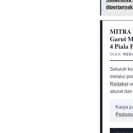
dipertanya
MITRA M
Garut M
4 Piala 
OLEH:
RED
Seluruh ko
melalui pr
Redaksi
un
akurat dan
Karya ju
Pedoma