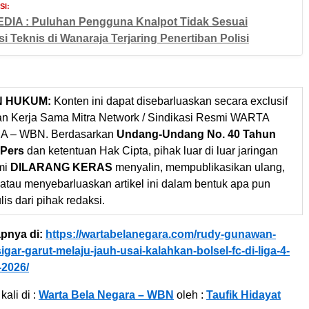
I:
DIA : Puluhan Pengguna Knalpot Tidak Sesuai
si Teknis di Wanaraja Terjaring Penertiban Polisi
N HUKUM:
Konten ini dapat disebarluaskan secara exclusif
gan Kerja Sama Mitra Network / Sindikasi Resmi WARTA
 – WBN. Berdasarkan
Undang-Undang No. 40 Tahun
 Pers
dan ketentuan Hak Cipta, pihak luar di luar jaringan
mi
DILARANG KERAS
menyalin, mempublikasikan ulang,
 atau menyebarluaskan artikel ini dalam bentuk apa pun
ulis dari pihak redaksi.
pnya di:
https://wartabelanegara.com/rudy-gunawan-
igar-garut-melaju-jauh-usai-kalahkan-bolsel-fc-di-liga-4-
-2026/
kali di :
Warta Bela Negara – WBN
oleh :
Taufik Hidayat