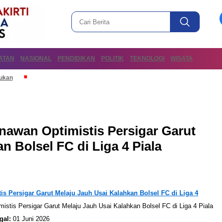
ATAN
NASIONAL
PENDIDIKAN
POLITIK
TEKNOLOGI
WISATA
mukan
awan Optimistis Persigar Garut
n Bolsel FC di Liga 4 Piala
s Persigar Garut Melaju Jauh Usai Kalahkan Bolsel FC di Liga 4
gal:
01 Juni 2026