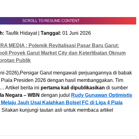
SCROLL TO RESUME CONTENT
h:
Taufik Hidayat |
Tanggal:
01 Juni 2026
RA MEDIA : Polemik Revitalisasi Pasar Baru Garut:
li Proyek Garut Market City dan Keterlibatan Oknum
orotan Publik
-2026),Persigar Garut mengawali perjuangannya di babak
4 Piala Presiden 2026 dengan hasil membanggakan. Tim
 Artikel berita ini
pertama kali dipublikasikan
di sumber
ela Negara – WBN
dengan judul
Rudy Gunawan Optimistis
 Melaju Jauh Usai Kalahkan Bolsel FC di Liga 4 Piala
. Silakan kunjungi tautan asli untuk membaca artikel