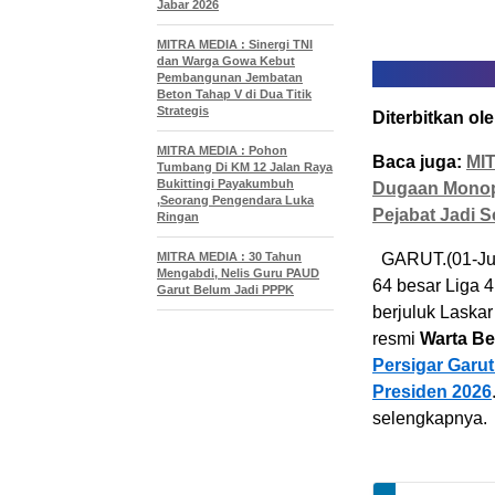
Jabar 2026
MITRA MEDIA : Sinergi TNI
dan Warga Gowa Kebut
Pembangunan Jembatan
Beton Tahap V di Dua Titik
Strategis
Diterbitkan ole
MITRA MEDIA : Pohon
Baca juga:
MIT
Tumbang Di KM 12 Jalan Raya
Bukittingi Payakumbuh
Dugaan Monopo
,Seorang Pengendara Luka
Pejabat Jadi S
Ringan
MITRA MEDIA : 30 Tahun
GARUT.(01-Juni
Mengabdi, Nelis Guru PAUD
64 besar Liga 
Garut Belum Jadi PPPK
berjuluk Laskar…
resmi
Warta B
Persigar Garut
Presiden 2026
selengkapnya.