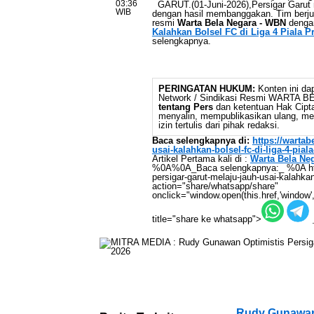
03:36
GARUT.(01-Juni-2026),Persigar Garut m
WIB
dengan hasil membanggakan. Tim berjuluk
resmi
Warta Bela Negara - WBN
denga
Kalahkan Bolsel FC di Liga 4 Piala P
selengkapnya.
PERINGATAN HUKUM:
Konten ini dap
Network / Sindikasi Resmi WARTA 
tentang Pers
dan ketentuan Hak Cipta,
menyalin, mempublikasikan ulang, mem
izin tertulis dari pihak redaksi.
Baca selengkapnya di:
https://warta
usai-kalahkan-bolsel-fc-di-liga-4-pial
Artikel Pertama kali di :
Warta Bela Ne
%0A%0A_Baca selengkapnya:_ %0A https
persigar-garut-melaju-jauh-usai-kalahkan-
action="share/whatsapp/share"
onclick="window.open(this.href,'window',
title="share ke whatsapp">
Rudy Gunawan 