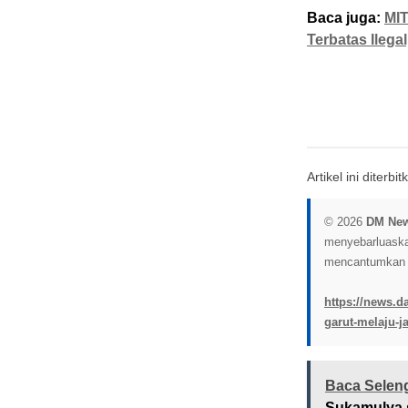
Baca juga:
MIT
Terbatas Ilega
Artikel ini diterb
© 2026
DM Ne
menyebarluaskan 
mencantumkan l
https://news.d
garut-melaju-ja
Baca Selen
Sukamulya s