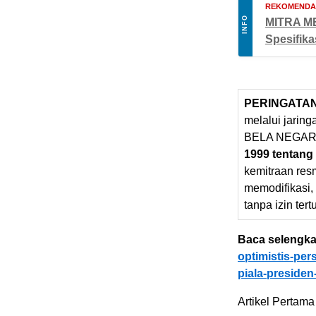
REKOMENDAS
INFO
MITRA ME
Spesifika
PERINGATA
melalui jarin
BELA NEGARA
1999 tentang
kemitraan res
memodifikasi,
tanpa izin tert
Baca selengka
optimistis-pers
piala-presiden
Artikel Pertama 