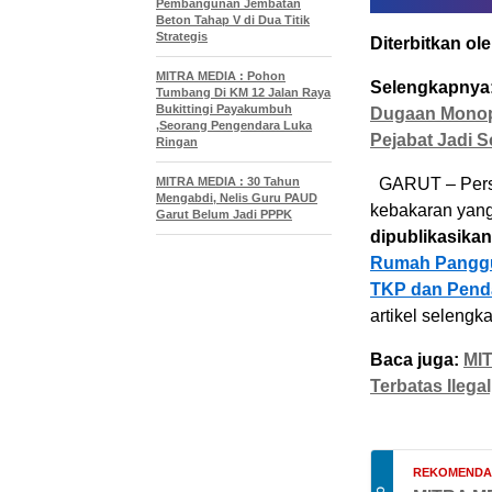
Pembangunan Jembatan
Beton Tahap V di Dua Titik
Strategis
Diterbitkan ole
MITRA MEDIA : Pohon
Selengkapnya
Tumbang Di KM 12 Jalan Raya
Bukittingi Payakumbuh
Dugaan Monopo
,Seorang Pengendara Luka
Pejabat Jadi S
Ringan
MITRA MEDIA : 30 Tahun
GARUT – Perso
Mengabdi, Nelis Guru PAUD
kebakaran yang
Garut Belum Jadi PPPK
dipublikasikan
Rumah Panggun
TKP dan Pend
artikel selengk
Baca juga:
MIT
Terbatas Ilega
REKOMENDAS