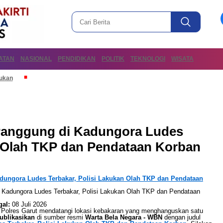
ATAN
NASIONAL
PENDIDIKAN
POLITIK
TEKNOLOGI
WISATA
mukan
anggung di Kadungora Ludes
n Olah TKP dan Pendataan Korban
ungora Ludes Terbakar, Polisi Lakukan Olah TKP dan Pendataan
al:
08 Juli 2026
olres Garut mendatangi lokasi kebakaran yang menghanguskan satu
publikasikan
di sumber resmi
Warta Bela Negara - WBN
dengan judul