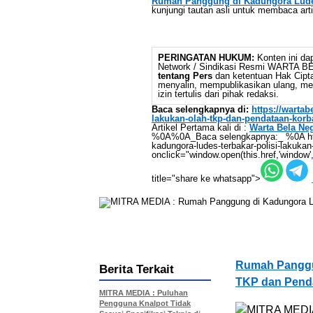
Rumah Panggung di Kadungora Ludes
kunjungi tautan asli untuk membaca art
PERINGATAN HUKUM:
Konten ini dap
Network / Sindikasi Resmi WARTA 
tentang Pers
dan ketentuan Hak Cipta,
menyalin, mempublikasikan ulang, mem
izin tertulis dari pihak redaksi.
Baca selengkapnya di:
https://warta
lakukan-olah-tkp-dan-pendataan-korb
Artikel Pertama kali di :
Warta Bela Ne
%0A%0A_Baca selengkapnya:_ %0A https
kadungora-ludes-terbakar-polisi-lakuka
onclick="window.open(this.href,'window',
title="share ke whatsapp">
Rumah Panggun
Berita Terkait
TKP dan Pend
MITRA MEDIA : Puluhan
Pengguna Knalpot Tidak