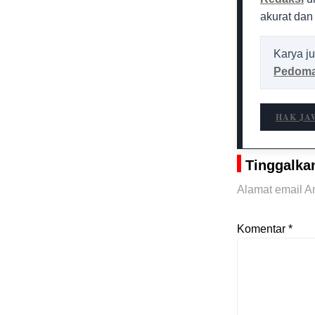
akurat dan
Karya ju
Pedoma
HAK JA
Tinggalka
Alamat email An
Komentar
*