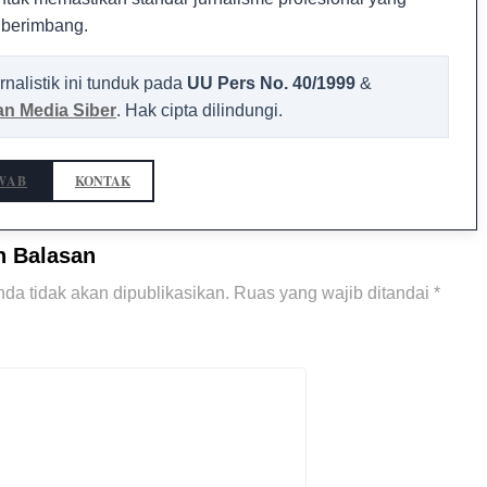
 berimbang.
rnalistik ini tunduk pada
UU Pers No. 40/1999
&
n Media Siber
. Hak cipta dilindungi.
WAB
KONTAK
n Balasan
da tidak akan dipublikasikan.
Ruas yang wajib ditandai
*