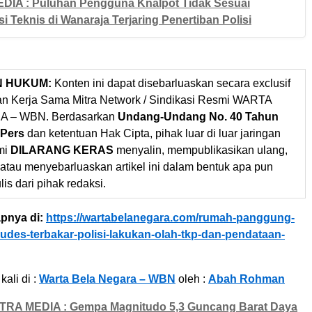
DIA : Puluhan Pengguna Knalpot Tidak Sesuai
si Teknis di Wanaraja Terjaring Penertiban Polisi
N HUKUM:
Konten ini dapat disebarluaskan secara exclusif
gan Kerja Sama Mitra Network / Sindikasi Resmi WARTA
 – WBN. Berdasarkan
Undang-Undang No. 40 Tahun
 Pers
dan ketentuan Hak Cipta, pihak luar di luar jaringan
mi
DILARANG KERAS
menyalin, mempublikasikan ulang,
 atau menyebarluaskan artikel ini dalam bentuk apa pun
ulis dari pihak redaksi.
pnya di:
https://wartabelanegara.com/rumah-panggung-
udes-terbakar-polisi-lakukan-olah-tkp-dan-pendataan-
kali di :
Warta Bela Negara – WBN
oleh :
Abah Rohman
TRA MEDIA : Gempa Magnitudo 5,3 Guncang Barat Daya