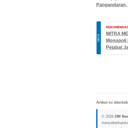
Pangandaran, 
REKOMENDAS
MITRA MED
INFO
Monopoli 
Pejabat J
Artikel ini diterb
© 2026
DM Ne
menyebarluaskan 