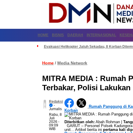
HOME
BISNIS
DAERAH
INTERNASIONAL
KESEH
Evakuasi Helikopter Jatuh Sekadau, 8 Korban Dite
Home
Media Network
/
MITRA MEDIA : Rumah P
Terbakar, Polisi Lakuka
Redaksi
-
Rumah Panggung di Kad
Jurnalis
Korban
Rabu, 8
Juli
2026
-
Diterbitkan oleh:
Abah Rohman |
Tangg
09:09
GARUT – Personel Polsek Kadungora P
WIB
unit... Artikel berita ini
pertama kali di