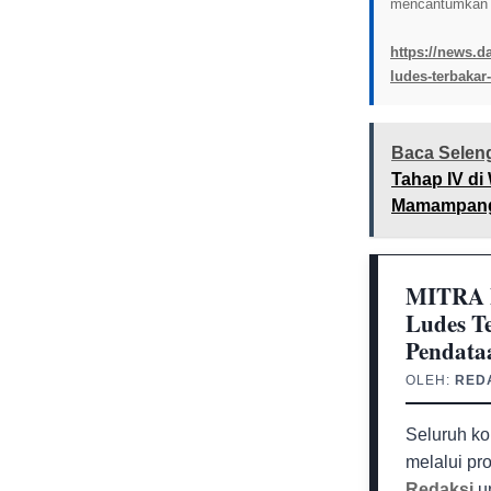
mencantumkan l
https://news.d
ludes-terbakar
Baca Selen
Tahap IV d
Mamampang 
MITRA 
Ludes T
Pendata
OLEH:
RED
Seluruh ko
melalui pr
Redaksi
un