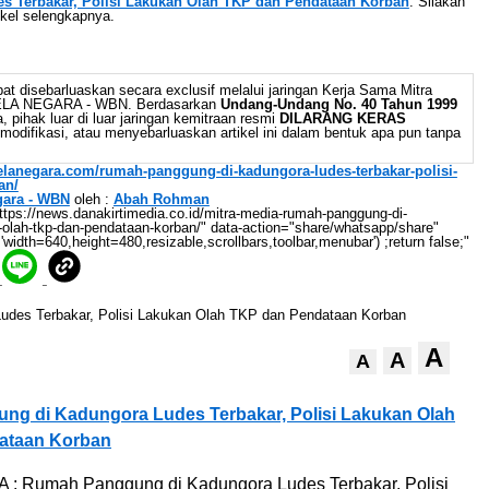
 Terbakar, Polisi Lakukan Olah TKP dan Pendataan Korban
. Silakan
ikel selengkapnya.
at disebarluaskan secara exclusif melalui jaringan Kerja Sama Mitra
BELA NEGARA - WBN. Berdasarkan
Undang-Undang No. 40 Tahun 1999
 pihak luar di luar jaringan kemitraan resmi
DILARANG KERAS
odifikasi, atau menyebarluaskan artikel ini dalam bentuk apa pun tanpa
belanegara.com/rumah-panggung-di-kadungora-ludes-terbakar-polisi-
an/
gara - WBN
oleh :
Abah Rohman
://news.danakirtimedia.co.id/mitra-media-rumah-panggung-di-
n-olah-tkp-dan-pendataan-korban/" data-action="share/whatsapp/share"
'width=640,height=480,resizable,scrollbars,toolbar,menubar') ;return false;"
A
A
A
g di Kadungora Ludes Terbakar, Polisi Lakukan Olah
ataan Korban