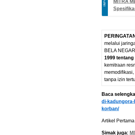
INFO
MITRA ME
Spesifika
PERINGATA
melalui jarin
BELA NEGARA
1999 tentang
kemitraan res
memodifikasi,
tanpa izin tert
Baca selengka
di-kadungora-l
korban/
Artikel Pertama 
Simak juga:
MI