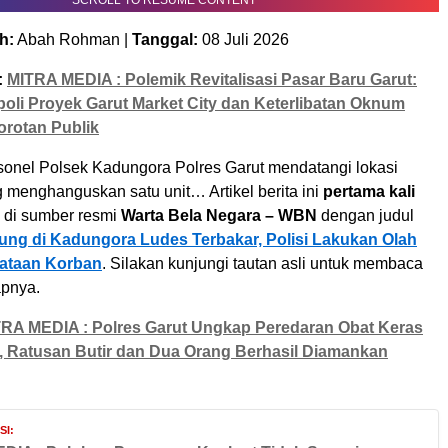
SCROLL TO RESUME CONTENT
h:
Abah Rohman |
Tanggal:
08 Juli 2026
:
MITRA MEDIA : Polemik Revitalisasi Pasar Baru Garut:
li Proyek Garut Market City dan Keterlibatan Oknum
orotan Publik
nel Polsek Kadungora Polres Garut mendatangi lokasi
 menghanguskan satu unit… Artikel berita ini
pertama kali
di sumber resmi
Warta Bela Negara – WBN
dengan judul
g di Kadungora Ludes Terbakar, Polisi Lakukan Olah
ataan Korban
. Silakan kunjungi tautan asli untuk membaca
apnya.
RA MEDIA : Polres Garut Ungkap Peredaran Obat Keras
l, Ratusan Butir dan Dua Orang Berhasil Diamankan
I: