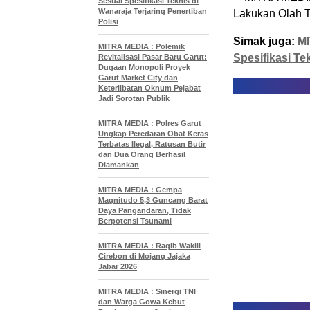
Sesuai Spesifikasi Teknis di
Wanaraja Terjaring Penertiban
Polisi
Simak juga:
MI
MITRA MEDIA : Polemik
Spesifikasi Te
Revitalisasi Pasar Baru Garut:
Dugaan Monopoli Proyek
Garut Market City dan
Keterlibatan Oknum Pejabat
Jadi Sorotan Publik
MITRA MEDIA : Polres Garut
Ungkap Peredaran Obat Keras
Terbatas Ilegal, Ratusan Butir
dan Dua Orang Berhasil
Diamankan
MITRA MEDIA : Gempa
Magnitudo 5,3 Guncang Barat
Daya Pangandaran, Tidak
Berpotensi Tsunami
MITRA MEDIA : Raqib Wakili
Cirebon di Mojang Jajaka
Jabar 2026
MITRA MEDIA : Sinergi TNI
dan Warga Gowa Kebut