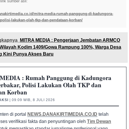
ink sumber asli:
anakirtimedia.co.id/mitra-media-rumah-panggung-di-kadungora-
-polisi-lakukan-olah-tkp-dan-pendataan-korban/
gkapnya
MITRA MEDIA : Pengerjaan Jembatan ARMCO
i Wilayah Kodim 1409/Gowa Rampung 100%, Warga Desa
Kini Punya Akses Baru
MEDIA : Rumah Panggung di Kadungora
erbakar, Polisi Lakukan Olah TKP dan
an Korban
AKSI
| 09:09 WIB, 8 JULI 2026
nten di portal
NEWS.DANAKIRTIMEDIA.CO.ID
telah
oses verifikasi fakta dan penyuntingan oleh
Tim Dewan
tuk memastikan standar jurnalisme profesional yang