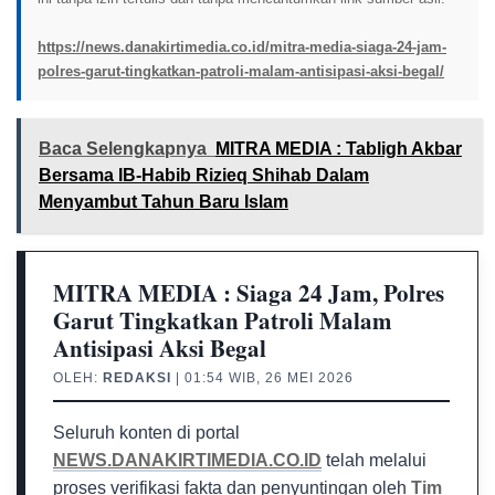
https://news.danakirtimedia.co.id/mitra-media-siaga-24-jam-
polres-garut-tingkatkan-patroli-malam-antisipasi-aksi-begal/
Baca Selengkapnya
MITRA MEDIA : Tabligh Akbar
Bersama IB-Habib Rizieq Shihab Dalam
Menyambut Tahun Baru Islam
MITRA MEDIA : Siaga 24 Jam, Polres
Garut Tingkatkan Patroli Malam
Antisipasi Aksi Begal
OLEH:
REDAKSI
| 01:54 WIB, 26 MEI 2026
Seluruh konten di portal
NEWS.DANAKIRTIMEDIA.CO.ID
telah melalui
proses verifikasi fakta dan penyuntingan oleh
Tim