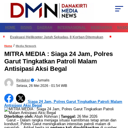
HOME
BISNIS
DAERAH
INTERNASIONAL
KESEHATAN
NASI
Evakuasi Helikopter Jatuh Sekadau, 8 Korban Ditemukan
/
Home
Media Network
MITRA MEDIA : Siaga 24 Jam, Polres
Garut Tingkatkan Patroli Malam
Antisipasi Aksi Begal
Redaksi
- Jurnalis
Selasa, 26 Mei 2026
- 01:54 WIB
Siaga 24 Jam, Polres Garut Tingkatkan Patroli Malam
Antisipasi Aksi Begal
Diterbitkan oleh:
Abah Rohman |
Tanggal:
26 Mei 2026
Garut – Dalam rangka menjaga situasi kamtibmas tetap aman dan
kondusif, Polres Garut meningkatkan intensitas patroli malam di
sejumlah... Artikel berita ini
pertama kali dipublikasikan
di sumber