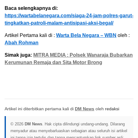
Baca selengkapnya di:
https://wartabelanegara.com/siaga-24-jam-polres-garut-
tingkatkan-patroli-malam-antisipasi-aksi-begal/
Artikel Pertama kali di :
Warta Bela Negara – WBN
oleh :
Abah Rohman
Simak juga:
MITRA MEDIA : Polsek Wanaraja Bubarkan
Kerumunan Remaja dan Sita Motor Brong
Artikel ini diterbitkan pertama kali di
DM News
oleh
redaksi
© 2026
DM News
. Hak cipta dilindungi undang-undang. Dilarang
menyadur atau menyebarluaskan sebagian atau seluruh isi artikel
ini tanpa izin tertulis dan tanpa mencantumkan link sumber asli: