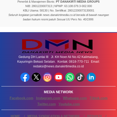
Penerbit & Manajemen Bisnis:
PT DANAKIRTI MEDIA GROUPS
NIB: 2801220007313 | NPWP: 63.108.079.3-002.000
KBLI Utama: 58130 | No. Sertifikat: 28012200073130001
Seluruh kegiatan jurnalistik news.danakirtimedia.co.id berada di bawah naungan
badan hukum resmi patuh Sesuai UU Pers No. 40/1999.
Gedung DH Lantai III Jl. KH Noer Ali No.42 Kalimalang,
Kayuringin Bekasi Selatan. Kontak: 0818-770-711 Email:
redaksi@news.danakirtimedia.co.id
MEDIA NETWORK
Facebook.com
Instagram.com
Whatsapp.com
Tiktok.com
Twitter.com
Youtube.com
HOME
MEDIA SYNDICATION & NETWORK
REDAKSI