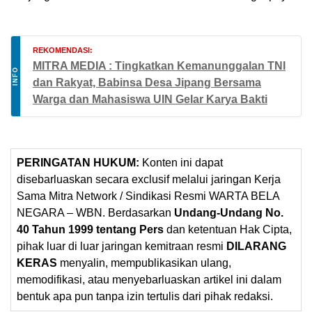
REKOMENDASI:
MITRA MEDIA : Tingkatkan Kemanunggalan TNI
INFO
dan Rakyat, Babinsa Desa Jipang Bersama
Warga dan Mahasiswa UIN Gelar Karya Bakti
PERINGATAN HUKUM:
Konten ini dapat
disebarluaskan secara exclusif melalui jaringan Kerja
Sama Mitra Network / Sindikasi Resmi WARTA BELA
NEGARA – WBN. Berdasarkan
Undang-Undang No.
40 Tahun 1999 tentang Pers
dan ketentuan Hak Cipta,
pihak luar di luar jaringan kemitraan resmi
DILARANG
KERAS
menyalin, mempublikasikan ulang,
memodifikasi, atau menyebarluaskan artikel ini dalam
bentuk apa pun tanpa izin tertulis dari pihak redaksi.