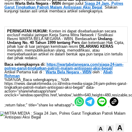
resmi
Warta Bela Negara - WBN
dengan judul
Siaga 24 Jam, Polres
Garut Tingkatkan Patroli Malam Antisipasi Aksi Begal
. Silakan
kunjungi tautan asli untuk membaca artikel selengkapnya.
PERINGATAN HUKUM:
Konten ini dapat disebarluaskan secara
exclusif melalui jaringan Kerja Sama Mitra Network / Sindikasi
Resmi WARTA BELA NEGARA - WBN. Berdasarkan
Undang-
Undang No. 40 Tahun 1999 tentang Pers
dan ketentuan Hak Cipta,
pihak luar di luar jaringan kemitraan resmi
DILARANG KERAS
menyalin, mempublikasikan ulang, memodifikasi, atau
menyebarluaskan artikel ini dalam bentuk apa pun tanpa izin tertulis
dari pihak redaksi.
Baca selengkapnya di:
https://wartabelanegara.com/siaga-24-jam-
polres-garut-tingkatkan-patroli-malam-antisipasi-aksi-begal/
Artikel Pertama kali di :
Warta Bela Negara - WBN
oleh :
Abah
Rohman
%0A%0A_Baca selengkapnya:_ %0A
https://news.danakirtimedia.co.id/mitra-media-siaga-24-jam-polres-garut-
tingkatkan-patroli-malam-antisipasi-aksi-begal/" data-
action="share/whatsapp/share"
onclick="window.open(this.href,'window','width=640,height=480,resizable,sc
;return false;" title="share ke whatsapp">
A
A
A