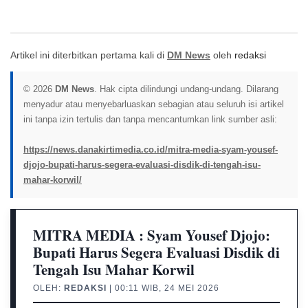
Artikel ini diterbitkan pertama kali di
DM News
oleh
redaksi
© 2026
DM News
. Hak cipta dilindungi undang-undang. Dilarang
menyadur atau menyebarluaskan sebagian atau seluruh isi artikel
ini tanpa izin tertulis dan tanpa mencantumkan link sumber asli:
https://news.danakirtimedia.co.id/mitra-media-syam-yousef-
djojo-bupati-harus-segera-evaluasi-disdik-di-tengah-isu-
mahar-korwil/
MITRA MEDIA : Syam Yousef Djojo:
Bupati Harus Segera Evaluasi Disdik di
Tengah Isu Mahar Korwil
OLEH:
REDAKSI
| 00:11 WIB, 24 MEI 2026