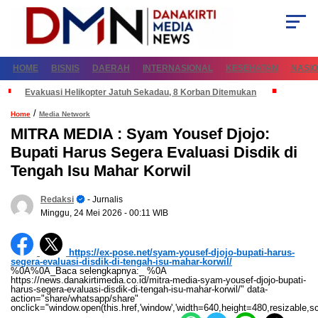
HOME
BISNIS
DAERAH
INTERNASIONAL
KESEHATAN
NASI
Evakuasi Helikopter Jatuh Sekadau, 8 Korban Ditemukan
/
Home
Media Network
MITRA MEDIA : Syam Yousef Djojo:
Bupati Harus Segera Evaluasi Disdik di
Tengah Isu Mahar Korwil
Redaksi
- Jurnalis
Minggu, 24 Mei 2026
- 00:11 WIB
https://ex-pose.net/syam-yousef-djojo-bupati-harus-
segera-evaluasi-disdik-di-tengah-isu-mahar-korwil/
%0A%0A_Baca selengkapnya:_ %0A
https://news.danakirtimedia.co.id/mitra-media-syam-yousef-djojo-bupati-
harus-segera-evaluasi-disdik-di-tengah-isu-mahar-korwil/" data-
action="share/whatsapp/share"
onclick="window.open(this.href,'window','width=640,height=480,resizable,sc