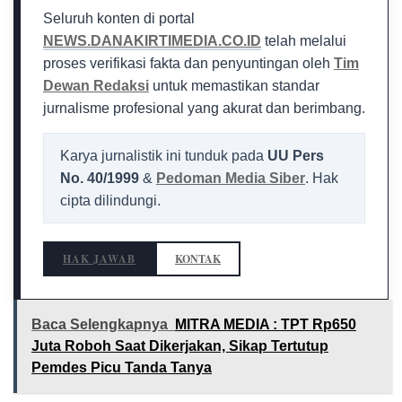
Seluruh konten di portal
NEWS.DANAKIRTIMEDIA.CO.ID
telah melalui
proses verifikasi fakta dan penyuntingan oleh
Tim
Dewan Redaksi
untuk memastikan standar
jurnalisme profesional yang akurat dan berimbang.
Karya jurnalistik ini tunduk pada
UU Pers
No. 40/1999
&
Pedoman Media Siber
. Hak
cipta dilindungi.
HAK JAWAB
KONTAK
Baca Selengkapnya
MITRA MEDIA : TPT Rp650
Juta Roboh Saat Dikerjakan, Sikap Tertutup
Pemdes Picu Tanda Tanya