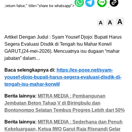
;return false;" title="share ke whatsapp">
A
A
A
Artikel Dengan Judul : Syam Yousef Djojo: Bupati Harus
Segera Evaluasi Disdik di Tengah Isu Mahar Korwil
GARUT,(24-mei-2026). Mencuatnya isu dugaan “mahar
jabatan” dalam…
Baca selengkapnya di:
https://ex-pose.net/syam-
yousef-djojo-bupati-harus-segera-evaluasi-disdik-di-
tengah-isu-mahar-korwil/
Berita lainnya:
MITRA MEDIA : Pembangunan
Jembatan Beton Tahap V di Biringbulu dan
Bontonompo Selatan Tembus Progres Lebih dari 50%
Berita lainnya:
MITRA MEDIA : Sederhana dan Penuh
Kekeluargaan, Ketua IWO Garut Raja Risnandi Gelar