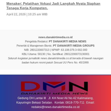
Menaker: Pelatihan Vokasi Jadi Langkah Nyata Siapkan
Tenaga Kerja Kompeten.
April 22, 2026 | 10:25 am WIB
news.danakirtimedia.co.id
Pengelola Redaksi:
PT DANAKIRTI MEDIA NEWS
Penerbit & Manajemen Bisnis:
PT DANAKIRTI MEDIA GROUPS
NIB: 2801220007313 | NPWP: 63.108.079.3-002.000
KBLI Utama: 58130 | No. Sertifikat: 28012200073130001
Seluruh kegiatan jurnalistik news.danakirtimedia.co.id berada di bawah naungan
badan hukum resmi patuh Sesuai UU Pers No. 40/1999.
Gedung DH Lantai III Jl. KH Noer Ali No.42 Kalimalang,
Kayuringin Bekasi Selatan. Kontak: 0818-770-711 Email:
redaksi@news.danakirtimedia.co.id