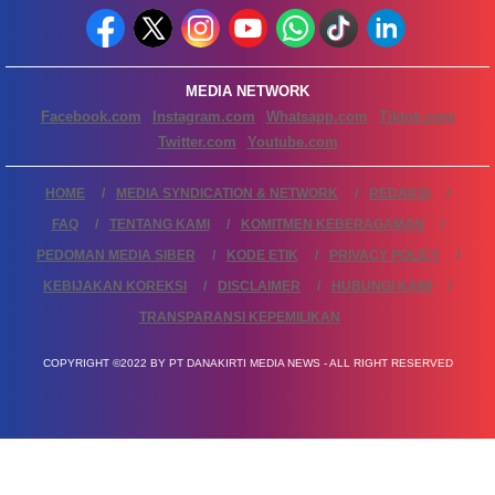
MEDIA NETWORK
Facebook.com
Instagram.com
Whatsapp.com
Tiktok.com
Twitter.com
Youtube.com
HOME
MEDIA SYNDICATION & NETWORK
REDAKSI
FAQ
TENTANG KAMI
KOMITMEN KEBERAGAMAN
PEDOMAN MEDIA SIBER
KODE ETIK
PRIVACY POLICY
KEBIJAKAN KOREKSI
DISCLAIMER
HUBUNGI KAMI
TRANSPARANSI KEPEMILIKAN
COPYRIGHT ©2022 BY PT DANAKIRTI MEDIA NEWS - ALL RIGHT RESERVED