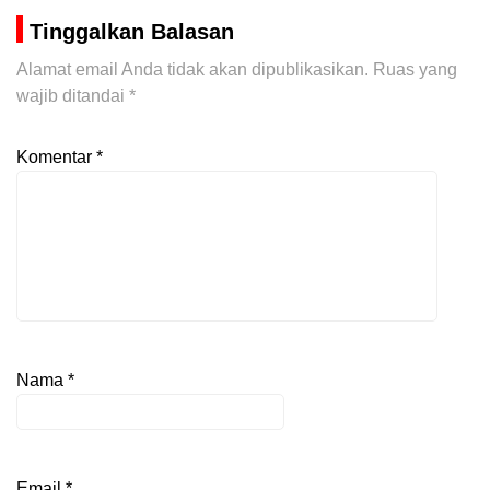
Tinggalkan Balasan
Alamat email Anda tidak akan dipublikasikan.
Ruas yang
wajib ditandai
*
Komentar
*
Nama
*
Email
*