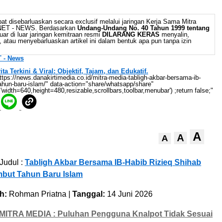
at disebarluaskan secara exclusif melalui jaringan Kerja Sama Mitra
 NET - NEWS. Berdasarkan
Undang-Undang No. 40 Tahun 1999 tentang
uar di luar jaringan kemitraan resmi
DILARANG KERAS
menyalin,
 atau menyebarluaskan artikel ini dalam bentuk apa pun tanpa izin
 - News
 Terkini & Viral: Objektif, Tajam, dan Edukatif.
//news.danakirtimedia.co.id/mitra-media-tabligh-akbar-bersama-ib-
hun-baru-islam/" data-action="share/whatsapp/share"
'width=640,height=480,resizable,scrollbars,toolbar,menubar') ;return false;"
A
A
A
Judul :
Tabligh Akbar Bersama IB-Habib Rizieq Shihab
but Tahun Baru Islam
h:
Rohman Priatna |
Tanggal:
14 Juni 2026
MITRA MEDIA : Puluhan Pengguna Knalpot Tidak Sesuai