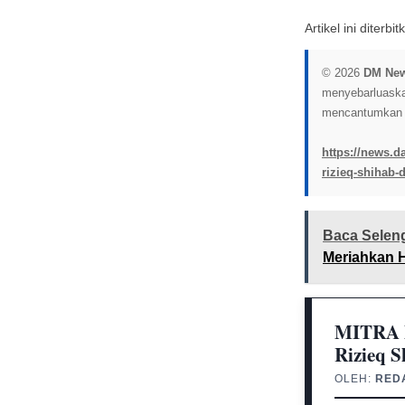
Artikel ini diterb
© 2026
DM Ne
menyebarluaskan 
mencantumkan l
https://news.d
rizieq-shihab
Baca Selen
Meriahkan H
MITRA M
Rizieq 
OLEH:
RED