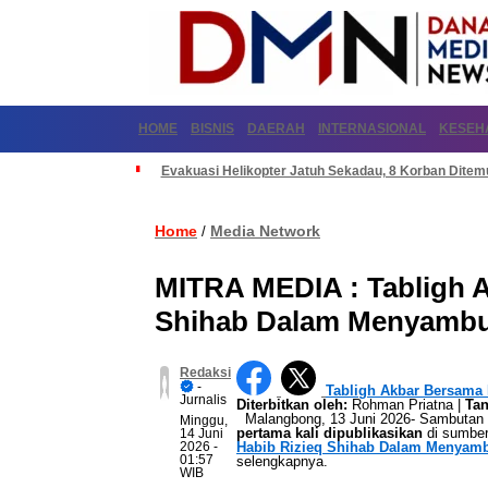
HOME
BISNIS
DAERAH
INTERNASIONAL
KESEH
Evakuasi Helikopter Jatuh Sekadau, 8 Korban Dite
Home
Media Network
/
MITRA MEDIA : Tabligh A
Shihab Dalam Menyambut
Redaksi
-
Tabligh Akbar Bersama
Jurnalis
Diterbitkan oleh:
Rohman Priatna |
Tan
Malangbong, 13 Juni 2026- Sambutan meri
Minggu,
pertama kali dipublikasikan
di sumbe
14 Juni
2026
-
Habib Rizieq Shihab Dalam Menyamb
01:57
selengkapnya.
WIB