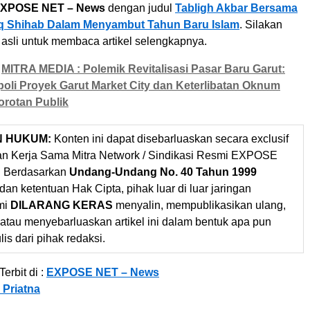
XPOSE NET – News
dengan judul
Tabligh Akbar Bersama
eq Shihab Dalam Menyambut Tahun Baru Islam
. Silakan
 asli untuk membaca artikel selengkapnya.
MITRA MEDIA : Polemik Revitalisasi Pasar Baru Garut:
li Proyek Garut Market City dan Keterlibatan Oknum
orotan Publik
N HUKUM:
Konten ini dapat disebarluaskan secara exclusif
gan Kerja Sama Mitra Network / Sindikasi Resmi EXPOSE
 Berdasarkan
Undang-Undang No. 40 Tahun 1999
dan ketentuan Hak Cipta, pihak luar di luar jaringan
mi
DILARANG KERAS
menyalin, mempublikasikan ulang,
 atau menyebarluaskan artikel ini dalam bentuk apa pun
ulis dari pihak redaksi.
erbit di :
EXPOSE NET – News
Priatna