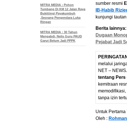
sumber resmi
E
MITRA MEDIA : Pohon
Tumbang Di KM 12 Jalan Raya
IB-Habib Rizi
Bukittingi Payakumbuh
kunjungi tautan
,Seorang Pengendara Luka
Ringan
Berita lainnya:
MITRA MEDIA : 30 Tahun
Dugaan Monopo
Mengabdi, Nelis Guru PAUD
Garut Belum Jadi PPPK
Pejabat Jadi S
PERINGATA
melalui jarin
NET – NEWS.
tentang Pers
kemitraan res
memodifikasi,
tanpa izin tert
Untuk Pertama T
Oleh :
Rohman 