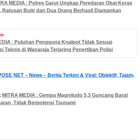
RA MEDIA : Polres Garut Ungkap Peredaran Obat Keras
l, Ratusan Butir dan Dua Orang Berhasil Diamankan
I:
DIA : Puluhan Pengguna Knalpot Tidak Sesuai
si Teknis di Wanaraja Terjaring Penertiban Polisi
OSE NET – News – Berita Terkini & Viral: Objektif, Tajam,
:
MITRA MEDIA : Gempa Magnitudo 5,3 Guncang Barat
ran, Tidak Berpotensi Tsunami