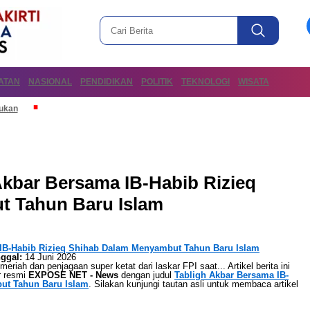
ATAN
NASIONAL
PENDIDIKAN
POLITIK
TEKNOLOGI
WISATA
mukan
kbar Bersama IB-Habib Rizieq
 Tahun Baru Islam
 IB-Habib Rizieq Shihab Dalam Menyambut Tahun Baru Islam
ggal:
14 Juni 2026
ah dan penjagaan super ketat dari laskar FPI saat... Artikel berita ini
r resmi
EXPOSE NET - News
dengan judul
Tabligh Akbar Bersama IB-
ut Tahun Baru Islam
. Silakan kunjungi tautan asli untuk membaca artikel