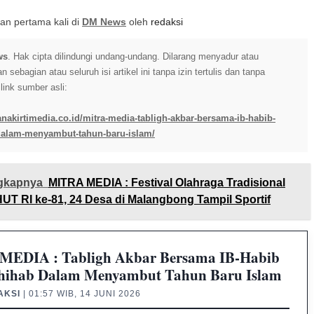
itkan pertama kali di
DM News
oleh
redaksi
ws
. Hak cipta dilindungi undang-undang. Dilarang menyadur atau
sebagian atau seluruh isi artikel ini tanpa izin tertulis dan tanpa
ink sumber asli:
anakirtimedia.co.id/mitra-media-tabligh-akbar-bersama-ib-habib-
-dalam-menyambut-tahun-baru-islam/
gkapnya
MITRA MEDIA : Festival Olahraga Tradisional
UT RI ke-81, 24 Desa di Malangbong Tampil Sportif
EDIA : Tabligh Akbar Bersama IB-Habib
Shihab Dalam Menyambut Tahun Baru Islam
AKSI
| 01:57 WIB, 14 JUNI 2026