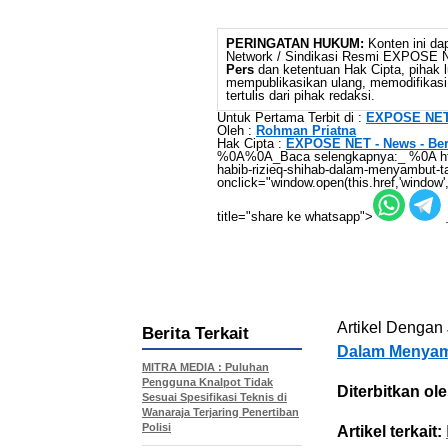
PERINGATAN HUKUM:
Konten ini dap
Network / Sindikasi Resmi EXPOSE
Pers
dan ketentuan Hak Cipta, pihak l
mempublikasikan ulang, memodifikasi,
tertulis dari pihak redaksi.
Untuk Pertama Terbit di :
EXPOSE NET
Oleh :
Rohman Priatna
Hak Cipta :
EXPOSE NET - News - Berita
%0A%0A_Baca selengkapnya:_ %0A https:
habib-rizieq-shihab-dalam-menyambut-ta
onclick="window.open(this.href,'window',
title="share ke whatsapp">
Artikel Dengan 
Berita Terkait
Dalam Menyam
MITRA MEDIA : Puluhan
Pengguna Knalpot Tidak
Diterbitkan ole
Sesuai Spesifikasi Teknis di
Wanaraja Terjaring Penertiban
Polisi
Artikel terkait: