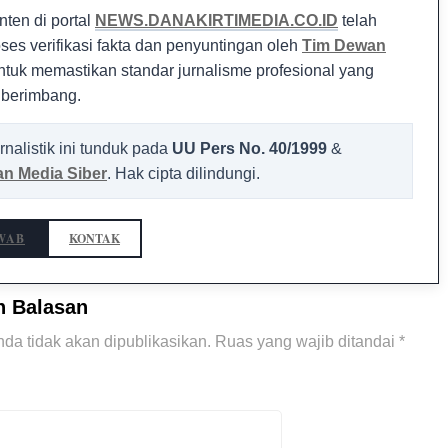
nten di portal
NEWS.DANAKIRTIMEDIA.CO.ID
telah
oses verifikasi fakta dan penyuntingan oleh
Tim Dewan
tuk memastikan standar jurnalisme profesional yang
 berimbang.
rnalistik ini tunduk pada
UU Pers No. 40/1999
&
n Media Siber
. Hak cipta dilindungi.
WAB
KONTAK
n Balasan
da tidak akan dipublikasikan.
Ruas yang wajib ditandai
*