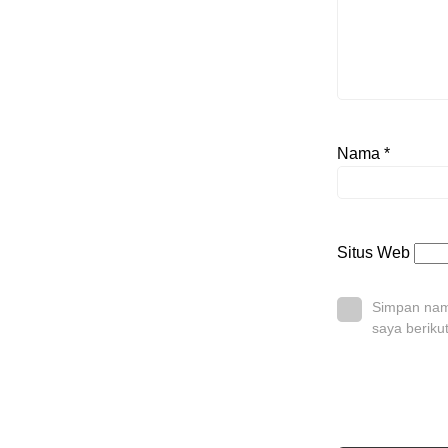
Nama
*
Situs Web
Simpan nama
saya beriku