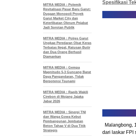
Spesifikasi Te
MITRA MEDIA : Polemik
Revitalisasi Pasar Baru Garut:
Dugaan Monopoli Proyek
Garut Market City dan
Keterlibatan Oknum Pejabat
Jadi Sorotan Publik
MITRA MEDIA : Polres Garut
Ungkap Peredaran Obat Keras
Terbatas Ilegal, Ratusan Butir
dan Dua Orang Berhasil
Diamankan
MITRA MEDIA : Gempa
Magnitudo 5,3 Guncang Barat
Daya Pangandaran, Tidak
Berpotensi Tsunami
MITRA MEDIA : Raqib Wakili
Cirebon di Mojang Jajaka
Jabar 2026
MITRA MEDIA : Sinergi TNI
dan Warga Gowa Kebut
Pembangunan Jembatan
Malangbong, 13
Beton Tahap V di Dua Titik
Strategis
dari laskar FPI 