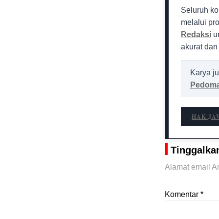
Seluruh ko
melalui pr
Redaksi
un
akurat dan
Karya ju
Pedoma
HAK JA
Tinggalka
Alamat email An
Komentar
*