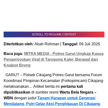
SCROLL TO RESUME CONTENT
Diterbitkan oleh:
Abah Rohman |
Tanggal:
09 Juli 2026
Baca juga:
MITRA MEDIA : Polres Garut Ungkap Kasus
Pengeroyokan Viral di Tarogong Kaler, Berawal dari
Knalpot Brong
GARUT – Polsek Cikajang Polres Garut bersama Forum
Koordinasi Pimpinan Kecamatan (Forkopimcam) Cikajang
melaksanakan… Artikel berita ini
pertama kali
dipublikasikan
di sumber resmi
Warta Bela Negara –
WBN
dengan judul
Tanam Harapan untuk Generasi
Mendatang, Polri Gelar Aksi Penghijauan Di Cikajang
.