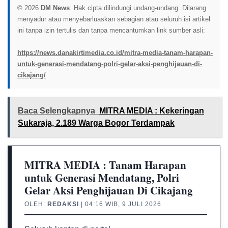
© 2026
DM News
. Hak cipta dilindungi undang-undang. Dilarang
menyadur atau menyebarluaskan sebagian atau seluruh isi artikel
ini tanpa izin tertulis dan tanpa mencantumkan link sumber asli:
https://news.danakirtimedia.co.id/mitra-media-tanam-harapan-
untuk-generasi-mendatang-polri-gelar-aksi-penghijauan-di-
cikajang/
Baca Selengkapnya
MITRA MEDIA : Kekeringan
Sukaraja, 2.189 Warga Bogor Terdampak
MITRA MEDIA : Tanam Harapan
untuk Generasi Mendatang, Polri
Gelar Aksi Penghijauan Di Cikajang
OLEH:
REDAKSI
| 04:16 WIB, 9 JULI 2026