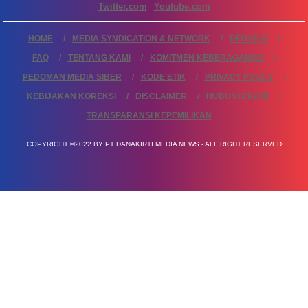
Twitter.com
Youtube.com
HOME
MEDIA SYNDICATION & NETWORK
REDAKSI
FAQ
TENTANG KAMI
KOMITMEN KEBERAGAMAN
PEDOMAN MEDIA SIBER
KODE ETIK
PRIVACY POLICY
KEBIJAKAN KOREKSI
DISCLAIMER
HUBUNGI KAMI
TRANSPARANSI KEPEMILIKAN
COPYRIGHT ©2022 BY PT DANAKIRTI MEDIA NEWS - ALL RIGHT RESERVED