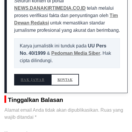
Seluruh konten di portal
NEWS.DANAKIRTIMEDIA.CO.ID
telah melalui
proses verifikasi fakta dan penyuntingan oleh
Tim
Dewan Redaksi
untuk memastikan standar
jurnalisme profesional yang akurat dan berimbang.
Karya jurnalistik ini tunduk pada
UU Pers
No. 40/1999
&
Pedoman Media Siber
. Hak
cipta dilindungi.
HAK JAWAB
KONTAK
Tinggalkan Balasan
Alamat email Anda tidak akan dipublikasikan.
Ruas yang
wajib ditandai
*