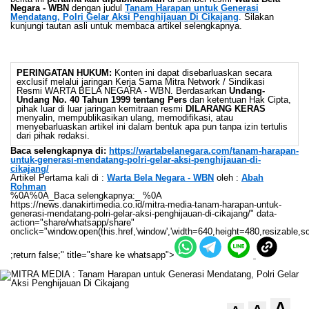
Negara - WBN
dengan judul
Tanam Harapan untuk Generasi
Mendatang, Polri Gelar Aksi Penghijauan Di Cikajang
. Silakan
kunjungi tautan asli untuk membaca artikel selengkapnya.
PERINGATAN HUKUM:
Konten ini dapat disebarluaskan secara
exclusif melalui jaringan Kerja Sama Mitra Network / Sindikasi
Resmi WARTA BELA NEGARA - WBN. Berdasarkan
Undang-
Undang No. 40 Tahun 1999 tentang Pers
dan ketentuan Hak Cipta,
pihak luar di luar jaringan kemitraan resmi
DILARANG KERAS
menyalin, mempublikasikan ulang, memodifikasi, atau
menyebarluaskan artikel ini dalam bentuk apa pun tanpa izin tertulis
dari pihak redaksi.
Baca selengkapnya di:
https://wartabelanegara.com/tanam-harapan-
untuk-generasi-mendatang-polri-gelar-aksi-penghijauan-di-
cikajang/
Artikel Pertama kali di :
Warta Bela Negara - WBN
oleh :
Abah
Rohman
%0A%0A_Baca selengkapnya:_ %0A
https://news.danakirtimedia.co.id/mitra-media-tanam-harapan-untuk-
generasi-mendatang-polri-gelar-aksi-penghijauan-di-cikajang/" data-
action="share/whatsapp/share"
onclick="window.open(this.href,'window','width=640,height=480,resizable,sc
;return false;" title="share ke whatsapp">
A