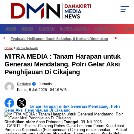
HOME
BISNIS
DAERAH
INTERNASIONAL
KESEHATAN
NASI
Evakuasi Helikopter Jatuh Sekadau, 8 Korban Ditemukan
/
Home
Media Network
MITRA MEDIA : Tanam Harapan untuk
Generasi Mendatang, Polri Gelar Aksi
Penghijauan Di Cikajang
Redaksi
- Jurnalis
Kamis, 9 Juli 2026
- 04:16 WIB
Tanam Harapan untuk Generasi Mendatang, Polri
Gelar Aksi Penghijauan Di Cikajang
Diterbitkan oleh:
Abah Rohman |
Tanggal:
09 Juli 2026
GARUT – Polsek Cikajang Polres Garut bersama Forum Koordinasi
Pimpinan Kecamatan (Forkopimcam) Cikajang melaksanakan... Artikel
berita ini
pertama kali dipublikasikan
di sumber resmi
Warta Bela