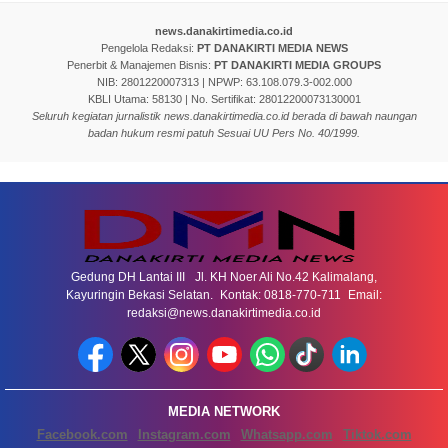
news.danakirtimedia.co.id
Pengelola Redaksi:
PT DANAKIRTI MEDIA NEWS
Penerbit & Manajemen Bisnis:
PT DANAKIRTI MEDIA GROUPS
NIB: 2801220007313 | NPWP: 63.108.079.3-002.000
KBLI Utama: 58130 | No. Sertifikat: 28012200073130001
Seluruh kegiatan jurnalistik news.danakirtimedia.co.id berada di bawah naungan
badan hukum resmi patuh Sesuai UU Pers No. 40/1999.
Gedung DH Lantai III Jl. KH Noer Ali No.42 Kalimalang,
Kayuringin Bekasi Selatan. Kontak: 0818-770-711 Email:
redaksi@news.danakirtimedia.co.id
MEDIA NETWORK
Facebook.com
Instagram.com
Whatsapp.com
Tiktok.com