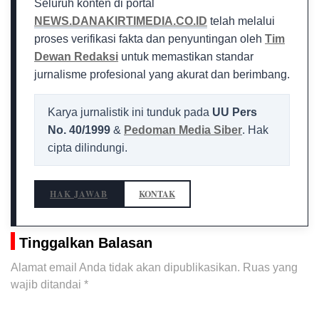
Seluruh konten di portal
NEWS.DANAKIRTIMEDIA.CO.ID
telah melalui
proses verifikasi fakta dan penyuntingan oleh
Tim
Dewan Redaksi
untuk memastikan standar
jurnalisme profesional yang akurat dan berimbang.
Karya jurnalistik ini tunduk pada
UU Pers
No. 40/1999
&
Pedoman Media Siber
. Hak
cipta dilindungi.
HAK JAWAB
KONTAK
Tinggalkan Balasan
Alamat email Anda tidak akan dipublikasikan.
Ruas yang
wajib ditandai
*