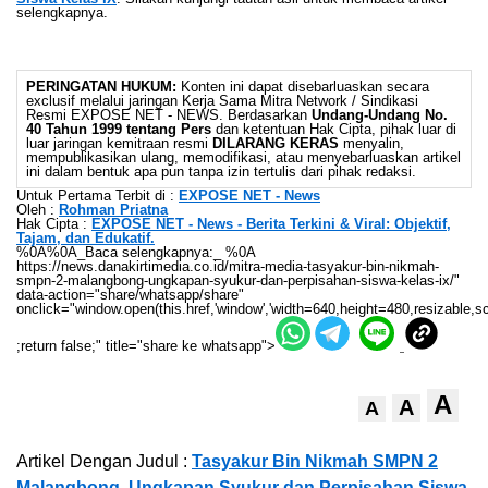
selengkapnya.
PERINGATAN HUKUM:
Konten ini dapat disebarluaskan secara
exclusif melalui jaringan Kerja Sama Mitra Network / Sindikasi
Resmi EXPOSE NET - NEWS. Berdasarkan
Undang-Undang No.
40 Tahun 1999 tentang Pers
dan ketentuan Hak Cipta, pihak luar di
luar jaringan kemitraan resmi
DILARANG KERAS
menyalin,
mempublikasikan ulang, memodifikasi, atau menyebarluaskan artikel
ini dalam bentuk apa pun tanpa izin tertulis dari pihak redaksi.
Untuk Pertama Terbit di :
EXPOSE NET - News
Oleh :
Rohman Priatna
Hak Cipta :
EXPOSE NET - News - Berita Terkini & Viral: Objektif,
Tajam, dan Edukatif.
%0A%0A_Baca selengkapnya:_ %0A
https://news.danakirtimedia.co.id/mitra-media-tasyakur-bin-nikmah-
smpn-2-malangbong-ungkapan-syukur-dan-perpisahan-siswa-kelas-ix/"
data-action="share/whatsapp/share"
onclick="window.open(this.href,'window','width=640,height=480,resizable,sc
;return false;" title="share ke whatsapp">
A
A
A
Artikel Dengan Judul :
Tasyakur Bin Nikmah SMPN 2
Malangbong, Ungkapan Syukur dan Perpisahan Siswa