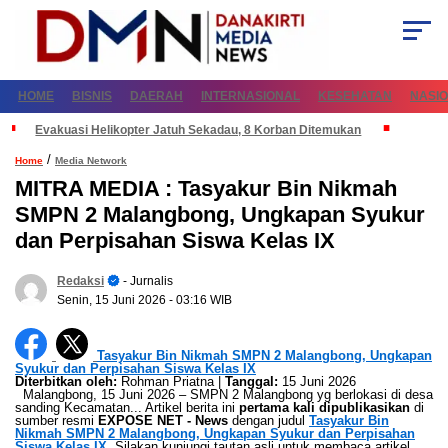
HOME
BISNIS
DAERAH
INTERNASIONAL
KESEHATAN
NASI
Evakuasi Helikopter Jatuh Sekadau, 8 Korban Ditemukan
/
Home
Media Network
MITRA MEDIA : Tasyakur Bin Nikmah
SMPN 2 Malangbong, Ungkapan Syukur
dan Perpisahan Siswa Kelas IX
Redaksi
- Jurnalis
Senin, 15 Juni 2026
- 03:16 WIB
Tasyakur Bin Nikmah SMPN 2 Malangbong, Ungkapan
Syukur dan Perpisahan Siswa Kelas IX
Diterbitkan oleh:
Rohman Priatna |
Tanggal:
15 Juni 2026
Malangbong, 15 Juni 2026 – SMPN 2 Malangbong yg berlokasi di desa
sanding Kecamatan... Artikel berita ini
pertama kali dipublikasikan
di
sumber resmi
EXPOSE NET - News
dengan judul
Tasyakur Bin
Nikmah SMPN 2 Malangbong, Ungkapan Syukur dan Perpisahan
Siswa Kelas IX
. Silakan kunjungi tautan asli untuk membaca artikel