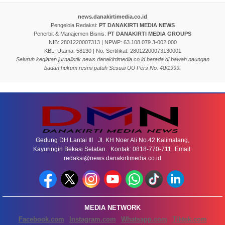
news.danakirtimedia.co.id
Pengelola Redaksi:
PT DANAKIRTI MEDIA NEWS
Penerbit & Manajemen Bisnis:
PT DANAKIRTI MEDIA GROUPS
NIB: 2801220007313 | NPWP: 63.108.079.3-002.000
KBLI Utama: 58130 | No. Sertifikat: 28012200073130001
Seluruh kegiatan jurnalistik news.danakirtimedia.co.id berada di bawah naungan
badan hukum resmi patuh Sesuai UU Pers No. 40/1999.
Gedung DH Lantai III Jl. KH Noer Ali No.42 Kalimalang,
Kayuringin Bekasi Selatan. Kontak: 0818-770-711 Email:
redaksi@news.danakirtimedia.co.id
MEDIA NETWORK
Facebook.com
Instagram.com
Whatsapp.com
Tiktok.com