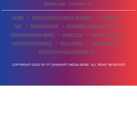
Twitter.com
Youtube.com
HOME
MEDIA SYNDICATION & NETWORK
REDAKSI
FAQ
TENTANG KAMI
KOMITMEN KEBERAGAMAN
PEDOMAN MEDIA SIBER
KODE ETIK
PRIVACY POLICY
KEBIJAKAN KOREKSI
DISCLAIMER
HUBUNGI KAMI
TRANSPARANSI KEPEMILIKAN
COPYRIGHT ©2022 BY PT DANAKIRTI MEDIA NEWS - ALL RIGHT RESERVED