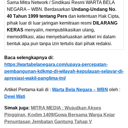
Sama Mitra Network / Sindikasi Resmi WARTA BELA
NEGARA – WBN. Berdasarkan
Undang-Undang No.
40 Tahun 1999 tentang Pers
dan ketentuan Hak Cipta,
pihak luar di luar jaringan kemitraan resmi
DILARANG
KERAS
menyalin, mempublikasikan ulang,
memodifikasi, atau menyebarluaskan artikel ini dalam
bentuk apa pun tanpa izin tertulis dari pihak redaksi.
Baca selengkapnya di:
https://wartabelanegara.com/upaya-percepatan-
pembangunan-kdkmp-di-wilayah-kepulauan-selayar-di-
apresiasi-wakil-panglima-tni/
Artikel Pertama kali di :
Warta Bela Negara – WBN
oleh :
Dewi Wati
Simak juga:
MITRA MEDIA : Wujudkan Akses
Pinggiran, Kodim 1409/Gowa Bersama Warga Kejar
Penuntasan Jembatan Gantung Tahap V