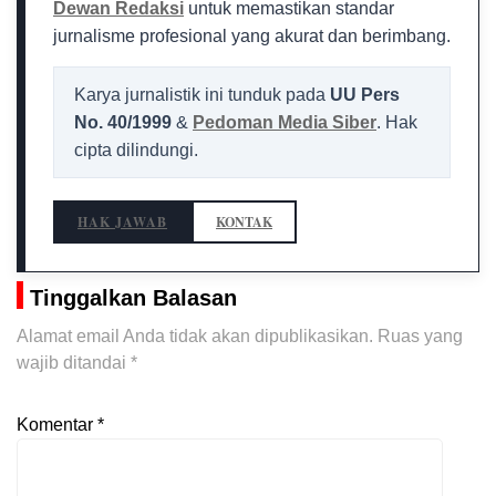
Dewan Redaksi
untuk memastikan standar
jurnalisme profesional yang akurat dan berimbang.
Karya jurnalistik ini tunduk pada
UU Pers
No. 40/1999
&
Pedoman Media Siber
. Hak
cipta dilindungi.
HAK JAWAB
KONTAK
Tinggalkan Balasan
Alamat email Anda tidak akan dipublikasikan.
Ruas yang
wajib ditandai
*
Komentar
*