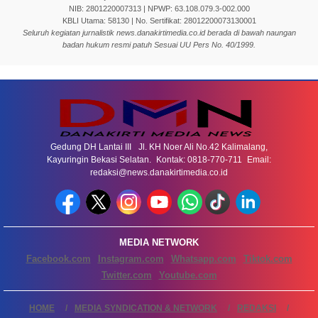
NIB: 2801220007313 | NPWP: 63.108.079.3-002.000
KBLI Utama: 58130 | No. Sertifikat: 28012200073130001
Seluruh kegiatan jurnalistik news.danakirtimedia.co.id berada di bawah naungan
badan hukum resmi patuh Sesuai UU Pers No. 40/1999.
Gedung DH Lantai III Jl. KH Noer Ali No.42 Kalimalang,
Kayuringin Bekasi Selatan. Kontak: 0818-770-711 Email:
redaksi@news.danakirtimedia.co.id
MEDIA NETWORK
Facebook.com
Instagram.com
Whatsapp.com
Tiktok.com
Twitter.com
Youtube.com
HOME
MEDIA SYNDICATION & NETWORK
REDAKSI