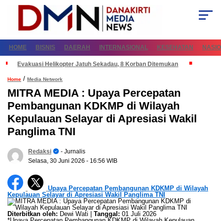
HOME
BISNIS
DAERAH
INTERNASIONAL
KESEHATAN
NASI
Evakuasi Helikopter Jatuh Sekadau, 8 Korban Ditemukan
/
Home
Media Network
MITRA MEDIA : Upaya Percepatan
Pembangunan KDKMP di Wilayah
Kepulauan Selayar di Apresiasi Wakil
Panglima TNI
Redaksi
- Jurnalis
Selasa, 30 Juni 2026
- 16:56 WIB
Upaya Percepatan Pembangunan KDKMP di Wilayah
Kepulauan Selayar di Apresiasi Wakil Panglima TNI
Diterbitkan oleh:
Dewi Wati |
Tanggal:
01 Juli 2026
*Upaya Percepatan Pembangunan KDKMP di Wilayah Kepulauan