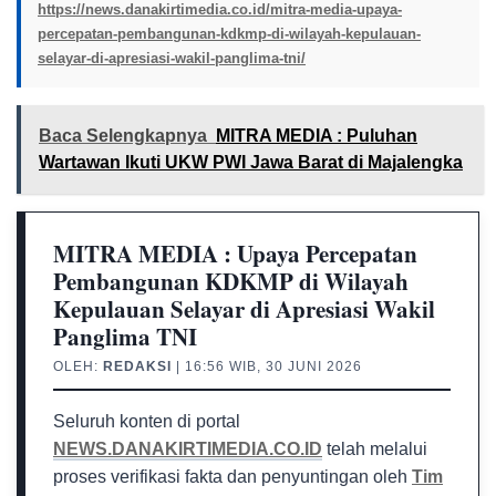
https://news.danakirtimedia.co.id/mitra-media-upaya-
percepatan-pembangunan-kdkmp-di-wilayah-kepulauan-
selayar-di-apresiasi-wakil-panglima-tni/
Baca Selengkapnya
MITRA MEDIA : Puluhan
Wartawan Ikuti UKW PWI Jawa Barat di Majalengka
MITRA MEDIA : Upaya Percepatan
Pembangunan KDKMP di Wilayah
Kepulauan Selayar di Apresiasi Wakil
Panglima TNI
OLEH:
REDAKSI
| 16:56 WIB, 30 JUNI 2026
Seluruh konten di portal
NEWS.DANAKIRTIMEDIA.CO.ID
telah melalui
proses verifikasi fakta dan penyuntingan oleh
Tim