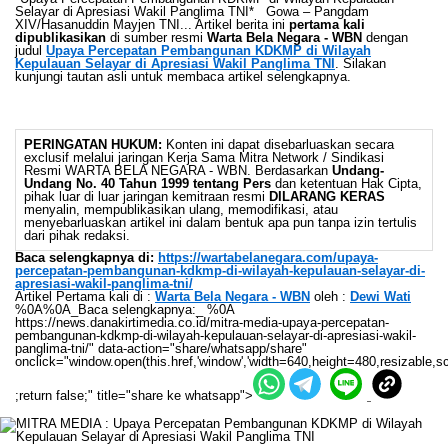
Selayar di Apresiasi Wakil Panglima TNI* Gowa – Pangdam
XIV/Hasanuddin Mayjen TNI... Artikel berita ini
pertama kali
dipublikasikan
di sumber resmi
Warta Bela Negara - WBN
dengan
judul
Upaya Percepatan Pembangunan KDKMP di Wilayah
Kepulauan Selayar di Apresiasi Wakil Panglima TNI
. Silakan
kunjungi tautan asli untuk membaca artikel selengkapnya.
PERINGATAN HUKUM:
Konten ini dapat disebarluaskan secara
exclusif melalui jaringan Kerja Sama Mitra Network / Sindikasi
Resmi WARTA BELA NEGARA - WBN. Berdasarkan
Undang-
Undang No. 40 Tahun 1999 tentang Pers
dan ketentuan Hak Cipta,
pihak luar di luar jaringan kemitraan resmi
DILARANG KERAS
menyalin, mempublikasikan ulang, memodifikasi, atau
menyebarluaskan artikel ini dalam bentuk apa pun tanpa izin tertulis
dari pihak redaksi.
Baca selengkapnya di:
https://wartabelanegara.com/upaya-
percepatan-pembangunan-kdkmp-di-wilayah-kepulauan-selayar-di-
apresiasi-wakil-panglima-tni/
Artikel Pertama kali di :
Warta Bela Negara - WBN
oleh :
Dewi Wati
%0A%0A_Baca selengkapnya:_ %0A
https://news.danakirtimedia.co.id/mitra-media-upaya-percepatan-
pembangunan-kdkmp-di-wilayah-kepulauan-selayar-di-apresiasi-wakil-
panglima-tni/" data-action="share/whatsapp/share"
onclick="window.open(this.href,'window','width=640,height=480,resizable,sc
;return false;" title="share ke whatsapp">