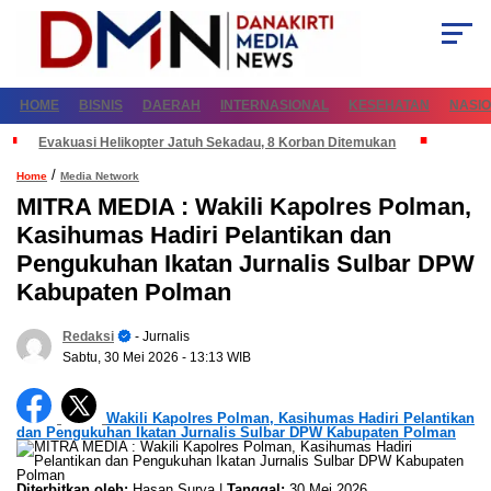
HOME
BISNIS
DAERAH
INTERNASIONAL
KESEHATAN
NASI
Evakuasi Helikopter Jatuh Sekadau, 8 Korban Ditemukan
/
Home
Media Network
MITRA MEDIA : Wakili Kapolres Polman,
Kasihumas Hadiri Pelantikan dan
Pengukuhan Ikatan Jurnalis Sulbar DPW
Kabupaten Polman
Redaksi
- Jurnalis
Sabtu, 30 Mei 2026
- 13:13 WIB
Wakili Kapolres Polman, Kasihumas Hadiri Pelantikan
dan Pengukuhan Ikatan Jurnalis Sulbar DPW Kabupaten Polman
Diterbitkan oleh:
Hasan Surya |
Tanggal:
30 Mei 2026