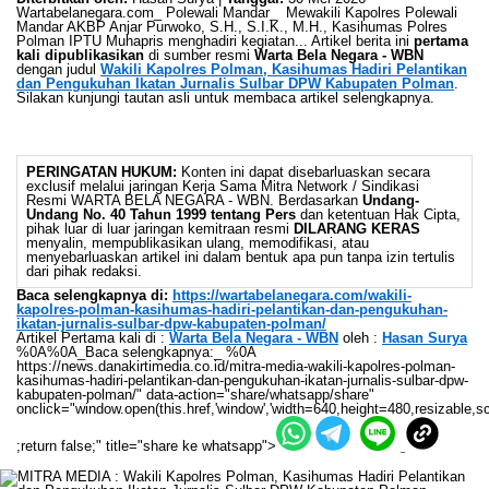
Wartabelanegara.com_ Polewali Mandar_ Mewakili Kapolres Polewali
Mandar AKBP Anjar Purwoko, S.H., S.I.K., M.H., Kasihumas Polres
Polman IPTU Muhapris menghadiri kegiatan... Artikel berita ini
pertama
kali dipublikasikan
di sumber resmi
Warta Bela Negara - WBN
dengan judul
Wakili Kapolres Polman, Kasihumas Hadiri Pelantikan
dan Pengukuhan Ikatan Jurnalis Sulbar DPW Kabupaten Polman
.
Silakan kunjungi tautan asli untuk membaca artikel selengkapnya.
PERINGATAN HUKUM:
Konten ini dapat disebarluaskan secara
exclusif melalui jaringan Kerja Sama Mitra Network / Sindikasi
Resmi WARTA BELA NEGARA - WBN. Berdasarkan
Undang-
Undang No. 40 Tahun 1999 tentang Pers
dan ketentuan Hak Cipta,
pihak luar di luar jaringan kemitraan resmi
DILARANG KERAS
menyalin, mempublikasikan ulang, memodifikasi, atau
menyebarluaskan artikel ini dalam bentuk apa pun tanpa izin tertulis
dari pihak redaksi.
Baca selengkapnya di:
https://wartabelanegara.com/wakili-
kapolres-polman-kasihumas-hadiri-pelantikan-dan-pengukuhan-
ikatan-jurnalis-sulbar-dpw-kabupaten-polman/
Artikel Pertama kali di :
Warta Bela Negara - WBN
oleh :
Hasan Surya
%0A%0A_Baca selengkapnya:_ %0A
https://news.danakirtimedia.co.id/mitra-media-wakili-kapolres-polman-
kasihumas-hadiri-pelantikan-dan-pengukuhan-ikatan-jurnalis-sulbar-dpw-
kabupaten-polman/" data-action="share/whatsapp/share"
onclick="window.open(this.href,'window','width=640,height=480,resizable,sc
;return false;" title="share ke whatsapp">