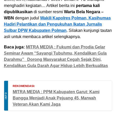
menghadiri kegiatan… Artikel berita ini
pertama kali
dipublikasikan
di sumber resmi
Warta Bela Negara –
WBN
dengan judul
Wakili Kapolres Polman, Kasihumas
Hadiri Pelantikan dan Pengukuhan Ikatan Jurnalis
Sulbar DPW Kabupaten Polman
. Silakan kunjungi tautan
asli untuk membaca artikel selengkapnya.
Baca juga:
MITRA MEDIA : Fukumi dan Prodia Gelar
Seminar Awam “Sayangi Tubuhmu, Kendalikan Gula
Darahmu” Dorong Masyarakat Cegah Sejak Dini,
Kendalikan Gula Darah Agar Hidup Lebih Berkualitas
REKOMENDASI:
MITRA MEDIA : PPM Kabupaten Garut: Kami
INFO
Bangga Menjadi Anak Pejuang 45, Marwah
Veteran Akan Kami Jaga