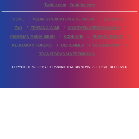
Twitter.com
Youtube.com
HOME
MEDIA SYNDICATION & NETWORK
REDAKSI
FAQ
TENTANG KAMI
KOMITMEN KEBERAGAMAN
PEDOMAN MEDIA SIBER
KODE ETIK
PRIVACY POLICY
KEBIJAKAN KOREKSI
DISCLAIMER
HUBUNGI KAMI
TRANSPARANSI KEPEMILIKAN
COPYRIGHT ©2022 BY PT DANAKIRTI MEDIA NEWS - ALL RIGHT RESERVED