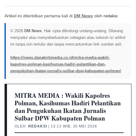
Artikel ini diterbitkan pertama kali di
DM News
oleh
redaksi
© 2026
DM News
. Hak cipta dilindungi undang-undang. Dilarang
menyadur atau menyebarluaskan sebagian atau seluruh isi artikel
ini tanpa izin tertulis dan tanpa mencantumkan link sumber asli:
https://news.danakirtimedia.co.id/mitra-media-wakili-
kapolres-polman-kasihumas-hadiri-pelantikan-dan-
pengukuhan-ikatan-jurnalis-sulbar-dpw-kabupaten-polman/
MITRA MEDIA : Wakili Kapolres
Polman, Kasihumas Hadiri Pelantikan
dan Pengukuhan Ikatan Jurnalis
Sulbar DPW Kabupaten Polman
OLEH:
REDAKSI
| 13:13 WIB, 30 MEI 2026