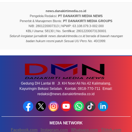
news.danakirtimedia.co.id
Pengelola Redaksi:
PT DANAKIRTI MEDIA NEWS
Penerbit & Manajemen Bisnis:
PT DANAKIRTI MEDIA GROUPS
NIB: 2801220007313 | NPWP: 63.108.079.3-002.000
KBLI Utama: 58130 | No. Sertifikat: 28012200073130001
Seluruh kegiatan jurnalistik news.danakirtimedia.co.id berada di bawah naungan
badan hukum resmi patuh Sesuai UU Pers No. 40/1999.
Gedung DH Lantai III Jl. KH Noer Ali No.42 Kalimalang,
Kayuringin Bekasi Selatan. Kontak: 0818-770-711 Email:
redaksi@news.danakirtimedia.co.id
MEDIA NETWORK
Facebook.com
Instagram.com
Whatsapp.com
Tiktok.com