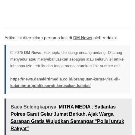
Artikel ini diterbitkan pertama kali di
DM News
oleh
redaksi
© 2026
DM News
. Hak cipta dilindungi undang-undang. Dilarang
menyadur atau menyebarluaskan sebagian atau seluruh isi artikel
ini tanpa izin tertulis dan tanpa mencantumkan link sumber asli:
https://news.danakirtimedia.co.id/orangutan-kurus-viral-di-
kutai-timur-publik-soroti-kerusakan-habitat/
Baca Selengkapnya
MITRA MEDIA : Satlantas
Polres Garut Gelar Jumat Berkah, Ajak Warga
Sarapan Gratis Wujudkan Semangat “Polisi untuk
Rakyat”