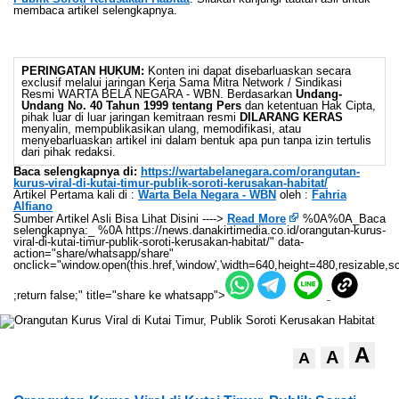
membaca artikel selengkapnya.
PERINGATAN HUKUM:
Konten ini dapat disebarluaskan secara
exclusif melalui jaringan Kerja Sama Mitra Network / Sindikasi
Resmi WARTA BELA NEGARA - WBN. Berdasarkan
Undang-
Undang No. 40 Tahun 1999 tentang Pers
dan ketentuan Hak Cipta,
pihak luar di luar jaringan kemitraan resmi
DILARANG KERAS
menyalin, mempublikasikan ulang, memodifikasi, atau
menyebarluaskan artikel ini dalam bentuk apa pun tanpa izin tertulis
dari pihak redaksi.
Baca selengkapnya di:
https://wartabelanegara.com/orangutan-
kurus-viral-di-kutai-timur-publik-soroti-kerusakan-habitat/
Artikel Pertama kali di :
Warta Bela Negara - WBN
oleh :
Fahria
Alfiano
Sumber Artikel Asli Bisa Lihat Disini ---->
Read More
%0A%0A_Baca
selengkapnya:_ %0A https://news.danakirtimedia.co.id/orangutan-kurus-
viral-di-kutai-timur-publik-soroti-kerusakan-habitat/" data-
action="share/whatsapp/share"
onclick="window.open(this.href,'window','width=640,height=480,resizable,sc
;return false;" title="share ke whatsapp">
A
A
A