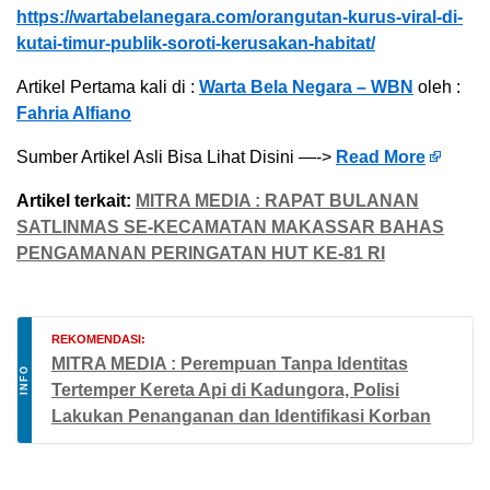
https://wartabelanegara.com/orangutan-kurus-viral-di-
kutai-timur-publik-soroti-kerusakan-habitat/
Artikel Pertama kali di :
Warta Bela Negara – WBN
oleh :
Fahria Alfiano
Sumber Artikel Asli Bisa Lihat Disini —->
Read More
Artikel terkait:
MITRA MEDIA : RAPAT BULANAN
SATLINMAS SE-KECAMATAN MAKASSAR BAHAS
PENGAMANAN PERINGATAN HUT KE-81 RI
REKOMENDASI:
MITRA MEDIA : Perempuan Tanpa Identitas
INFO
Tertemper Kereta Api di Kadungora, Polisi
Lakukan Penanganan dan Identifikasi Korban