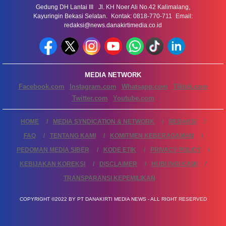
Gedung DH Lantai III Jl. KH Noer Ali No.42 Kalimalang,
Kayuringin Bekasi Selatan. Kontak: 0818-770-711 Email:
redaksi@news.danakirtimedia.co.id
MEDIA NETWORK
Facebook.com
Instagram.com
Whatsapp.com
Tiktok.com
Twitter.com
Youtube.com
HOME
MEDIA SYNDICATION & NETWORK
REDAKSI
FAQ
TENTANG KAMI
KOMITMEN KEBERAGAMAN
PEDOMAN MEDIA SIBER
KODE ETIK
PRIVACY POLICY
KEBIJAKAN KOREKSI
DISCLAIMER
HUBUNGI KAMI
TRANSPARANSI KEPEMILIKAN
COPYRIGHT ©2022 BY PT DANAKIRTI MEDIA NEWS - ALL RIGHT RESERVED