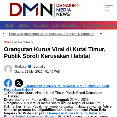
HOME
BISNIS
DAERAH
INTERNASIONAL
KESEHATAN
NASI
Evakuasi Helikopter Jatuh Sekadau, 8 Korban Ditemukan
/
Home
Media Network
Orangutan Kurus Viral di Kutai Timur,
Publik Soroti Kerusakan Habitat
Redaksi
- Jurnalis
Sabtu, 23 Mei 2026
- 01:46 WIB
Orangutan Kurus Viral di Kutai Timur, Publik Soroti
Kerusakan Habitat
Diterbitkan oleh:
Fahria Alfiano |
Tanggal:
23 Mei 2026
Orangutan kurus viral di media sosial diduga terjadi di Kutai Timur,
Kalimantan Timur. Publik menyoroti kerusakan habitat satwa liar. Artikel
berita ini
pertama kali dipublikasikan
di sumber resmi
Warta Bela
Negara - WBN
dengan judul
Orangutan Kurus Viral di Kutai Timur,
Publik Soroti Kerusakan Habitat
. Silakan kunjungi tautan asli untuk