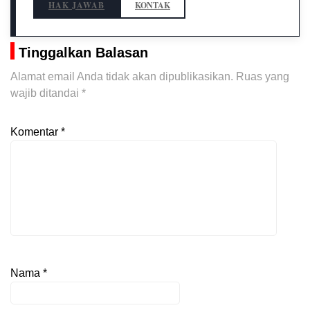
HAK JAWAB
KONTAK
Tinggalkan Balasan
Alamat email Anda tidak akan dipublikasikan.
Ruas yang
wajib ditandai
*
Komentar
*
Nama
*