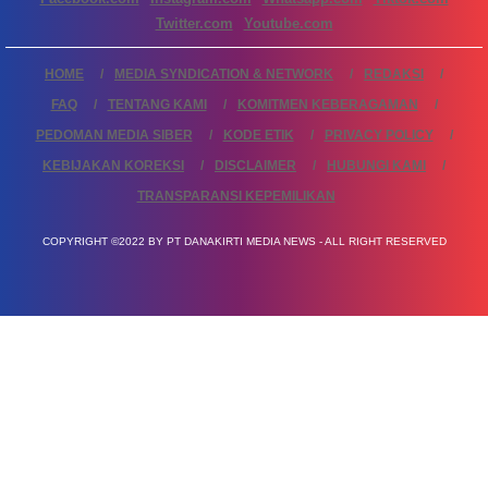
Twitter.com
Youtube.com
HOME
MEDIA SYNDICATION & NETWORK
REDAKSI
FAQ
TENTANG KAMI
KOMITMEN KEBERAGAMAN
PEDOMAN MEDIA SIBER
KODE ETIK
PRIVACY POLICY
KEBIJAKAN KOREKSI
DISCLAIMER
HUBUNGI KAMI
TRANSPARANSI KEPEMILIKAN
COPYRIGHT ©2022 BY PT DANAKIRTI MEDIA NEWS - ALL RIGHT RESERVED