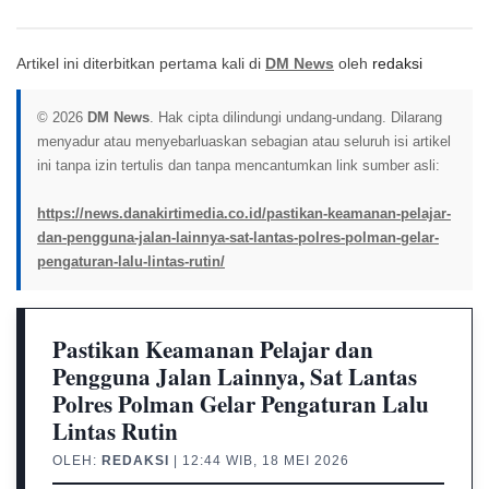
Artikel ini diterbitkan pertama kali di
DM News
oleh
redaksi
© 2026
DM News
. Hak cipta dilindungi undang-undang. Dilarang
menyadur atau menyebarluaskan sebagian atau seluruh isi artikel
ini tanpa izin tertulis dan tanpa mencantumkan link sumber asli:
https://news.danakirtimedia.co.id/pastikan-keamanan-pelajar-
dan-pengguna-jalan-lainnya-sat-lantas-polres-polman-gelar-
pengaturan-lalu-lintas-rutin/
Pastikan Keamanan Pelajar dan
Pengguna Jalan Lainnya, Sat Lantas
Polres Polman Gelar Pengaturan Lalu
Lintas Rutin
OLEH:
REDAKSI
| 12:44 WIB, 18 MEI 2026