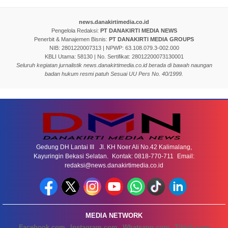
news.danakirtimedia.co.id
Pengelola Redaksi:
PT DANAKIRTI MEDIA NEWS
Penerbit & Manajemen Bisnis:
PT DANAKIRTI MEDIA GROUPS
NIB: 2801220007313 | NPWP: 63.108.079.3-002.000
KBLI Utama: 58130 | No. Sertifikat: 28012200073130001
Seluruh kegiatan jurnalistik news.danakirtimedia.co.id berada di bawah naungan
badan hukum resmi patuh Sesuai UU Pers No. 40/1999.
Gedung DH Lantai III Jl. KH Noer Ali No.42 Kalimalang,
Kayuringin Bekasi Selatan. Kontak: 0818-770-711 Email:
redaksi@news.danakirtimedia.co.id
MEDIA NETWORK
Facebook.com
Instagram.com
Whatsapp.com
Tiktok.com