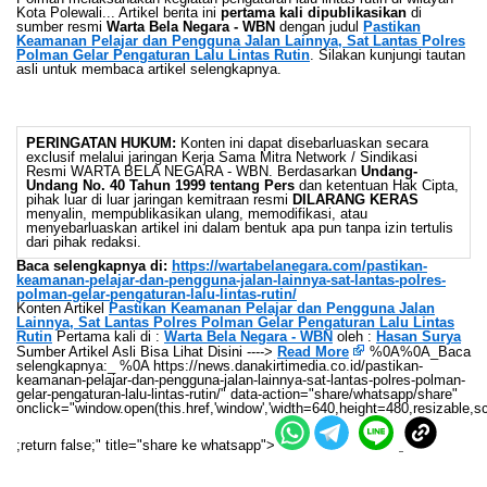
Kota Polewali... Artikel berita ini
pertama kali dipublikasikan
di
sumber resmi
Warta Bela Negara - WBN
dengan judul
Pastikan
Keamanan Pelajar dan Pengguna Jalan Lainnya, Sat Lantas Polres
Polman Gelar Pengaturan Lalu Lintas Rutin
. Silakan kunjungi tautan
asli untuk membaca artikel selengkapnya.
PERINGATAN HUKUM:
Konten ini dapat disebarluaskan secara
exclusif melalui jaringan Kerja Sama Mitra Network / Sindikasi
Resmi WARTA BELA NEGARA - WBN. Berdasarkan
Undang-
Undang No. 40 Tahun 1999 tentang Pers
dan ketentuan Hak Cipta,
pihak luar di luar jaringan kemitraan resmi
DILARANG KERAS
menyalin, mempublikasikan ulang, memodifikasi, atau
menyebarluaskan artikel ini dalam bentuk apa pun tanpa izin tertulis
dari pihak redaksi.
Baca selengkapnya di:
https://wartabelanegara.com/pastikan-
keamanan-pelajar-dan-pengguna-jalan-lainnya-sat-lantas-polres-
polman-gelar-pengaturan-lalu-lintas-rutin/
Konten Artikel
Pastikan Keamanan Pelajar dan Pengguna Jalan
Lainnya, Sat Lantas Polres Polman Gelar Pengaturan Lalu Lintas
Rutin
Pertama kali di :
Warta Bela Negara - WBN
oleh :
Hasan Surya
Sumber Artikel Asli Bisa Lihat Disini ---->
Read More
%0A%0A_Baca
selengkapnya:_ %0A https://news.danakirtimedia.co.id/pastikan-
keamanan-pelajar-dan-pengguna-jalan-lainnya-sat-lantas-polres-polman-
gelar-pengaturan-lalu-lintas-rutin/" data-action="share/whatsapp/share"
onclick="window.open(this.href,'window','width=640,height=480,resizable,sc
;return false;" title="share ke whatsapp">