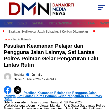
HOME
BISNIS
DAERAH
INTERNASIONAL
KESEHATAN
NASI
Evakuasi Helikopter Jatuh Sekadau, 8 Korban Ditemukan
/
Home
Media Network
Pastikan Keamanan Pelajar dan
Pengguna Jalan Lainnya, Sat Lantas
Polres Polman Gelar Pengaturan Lalu
Lintas Rutin
Redaksi
- Jurnalis
Senin, 18 Mei 2026
- 12:44 WIB
Pastikan Keamanan Pelajar dan Pengguna Jalan
Lainnya, Sat Lantas Polres Polman Gelar Pengaturan Lalu Lintas
Rutin
Diterbitkan oleh:
Hasan Surya |
Tanggal:
18 Mei 2026
Wartabelanegara.Com_ Polewali Mandar _ Unit Siaga Sat Lantas Polres
Polman melaksanakan kegiatan pengaturan lalu lintas rutin di wilayah