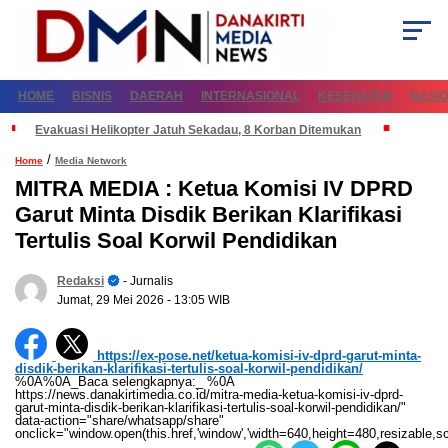
HOME
BISNIS
DAERAH
INTERNASIONAL
KESEHATAN
NASI
Evakuasi Helikopter Jatuh Sekadau, 8 Korban Ditemukan
/
Home
Media Network
MITRA MEDIA : Ketua Komisi IV DPRD
Garut Minta Disdik Berikan Klarifikasi
Tertulis Soal Korwil Pendidikan
Redaksi
- Jurnalis
Jumat, 29 Mei 2026
- 13:05 WIB
https://ex-pose.net/ketua-komisi-iv-dprd-garut-minta-
disdik-berikan-klarifikasi-tertulis-soal-korwil-pendidikan/
%0A%0A_Baca selengkapnya:_ %0A
https://news.danakirtimedia.co.id/mitra-media-ketua-komisi-iv-dprd-
garut-minta-disdik-berikan-klarifikasi-tertulis-soal-korwil-pendidikan/"
data-action="share/whatsapp/share"
onclick="window.open(this.href,'window','width=640,height=480,resizable,sc