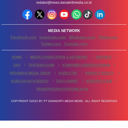
redaksi@news.danakirtimedia.co.id
MEDIA NETWORK
Facebook.com
Instagram.com
Whatsapp.com
Tiktok.com
Twitter.com
Youtube.com
HOME
MEDIA SYNDICATION & NETWORK
REDAKSI
FAQ
TENTANG KAMI
KOMITMEN KEBERAGAMAN
PEDOMAN MEDIA SIBER
KODE ETIK
PRIVACY POLICY
KEBIJAKAN KOREKSI
DISCLAIMER
HUBUNGI KAMI
TRANSPARANSI KEPEMILIKAN
COPYRIGHT ©2022 BY PT DANAKIRTI MEDIA NEWS - ALL RIGHT RESERVED