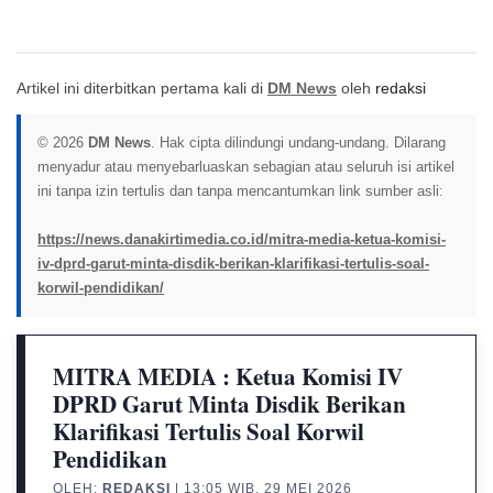
Artikel ini diterbitkan pertama kali di
DM News
oleh
redaksi
© 2026
DM News
. Hak cipta dilindungi undang-undang. Dilarang
menyadur atau menyebarluaskan sebagian atau seluruh isi artikel
ini tanpa izin tertulis dan tanpa mencantumkan link sumber asli:
https://news.danakirtimedia.co.id/mitra-media-ketua-komisi-
iv-dprd-garut-minta-disdik-berikan-klarifikasi-tertulis-soal-
korwil-pendidikan/
MITRA MEDIA : Ketua Komisi IV
DPRD Garut Minta Disdik Berikan
Klarifikasi Tertulis Soal Korwil
Pendidikan
OLEH:
REDAKSI
| 13:05 WIB, 29 MEI 2026