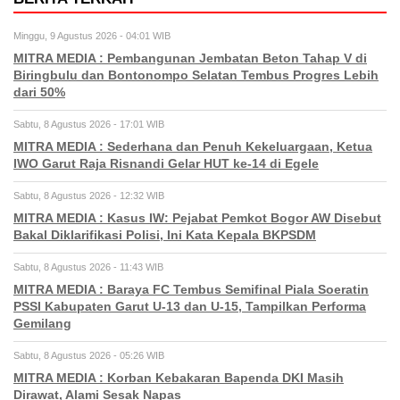
Minggu, 9 Agustus 2026 - 04:01 WIB
MITRA MEDIA : Pembangunan Jembatan Beton Tahap V di
Biringbulu dan Bontonompo Selatan Tembus Progres Lebih
dari 50%
Sabtu, 8 Agustus 2026 - 17:01 WIB
MITRA MEDIA : Sederhana dan Penuh Kekeluargaan, Ketua
IWO Garut Raja Risnandi Gelar HUT ke-14 di Egele
Sabtu, 8 Agustus 2026 - 12:32 WIB
MITRA MEDIA : Kasus IW: Pejabat Pemkot Bogor AW Disebut
Bakal Diklarifikasi Polisi, Ini Kata Kepala BKPSDM
Sabtu, 8 Agustus 2026 - 11:43 WIB
MITRA MEDIA : Baraya FC Tembus Semifinal Piala Soeratin
PSSI Kabupaten Garut U-13 dan U-15, Tampilkan Performa
Gemilang
Sabtu, 8 Agustus 2026 - 05:26 WIB
MITRA MEDIA : Korban Kebakaran Bapenda DKI Masih
Dirawat, Alami Sesak Napas