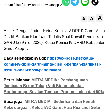
;return false;" title="share ke whatsapp">
A
A
A
Artikel Dengan Judul : Ketua Komisi IV DPRD Garut Minta
Disdik Berikan Klarifikasi Tertulis Soal Korwil Pendidikan
GARUT.(29-mei-2026), Ketua Komisi IV DPRD Kabupaten
Garut, Asep…
Baca selengkapnya di:
https://ex-pose.net/ketua-
komisi-iv-dprd-garut-minta-disdik-berikan-klarifikasi-
tertulis-soal-korwil-pendidikan/
Berita lainnya:
MITRA MEDIA : Pembangunan
Jembatan Beton Tahap V di Biringbulu dan
Bontonompo Selatan Tembus Progres Lebih dari 50%
Baca juga:
MITRA MEDIA : Sederhana dan Penuh
Kekeluargaan, Ketua IWO Garut Raja Risnandi Gelar