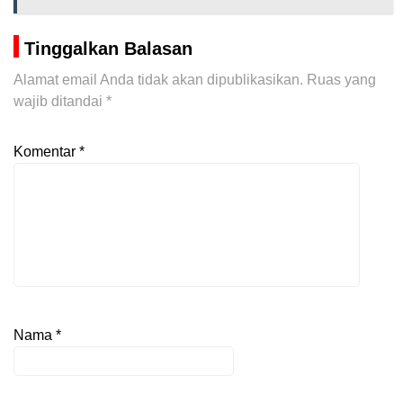
Tinggalkan Balasan
Alamat email Anda tidak akan dipublikasikan.
Ruas yang
wajib ditandai
*
Komentar
*
Nama
*