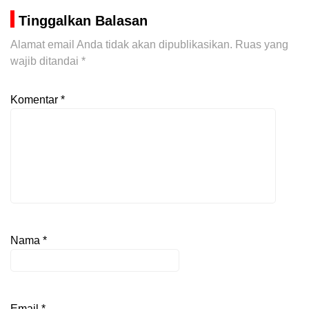
Tinggalkan Balasan
Alamat email Anda tidak akan dipublikasikan.
Ruas yang
wajib ditandai
*
Komentar
*
Nama
*
Email
*