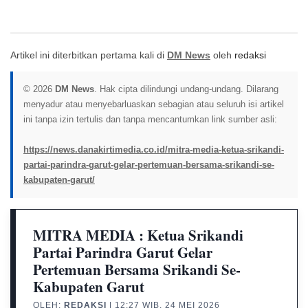
Artikel ini diterbitkan pertama kali di
DM News
oleh
redaksi
© 2026
DM News
. Hak cipta dilindungi undang-undang. Dilarang
menyadur atau menyebarluaskan sebagian atau seluruh isi artikel
ini tanpa izin tertulis dan tanpa mencantumkan link sumber asli:
https://news.danakirtimedia.co.id/mitra-media-ketua-srikandi-
partai-parindra-garut-gelar-pertemuan-bersama-srikandi-se-
kabupaten-garut/
MITRA MEDIA : Ketua Srikandi
Partai Parindra Garut Gelar
Pertemuan Bersama Srikandi Se-
Kabupaten Garut
OLEH:
REDAKSI
| 12:27 WIB, 24 MEI 2026