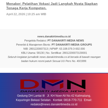
Menaker: Pelatihan Vokasi Jadi Langkah Nyata Siapkan
Tenaga Kerja Kompeten.
April 22, 2026 | 10:25 am WIB
news.danakirtimedia.co.id
Pengelola Redaksi:
PT DANAKIRTI MEDIA NEWS
Penerbit & Manajemen Bisnis:
PT DANAKIRTI MEDIA GROUPS
NIB: 2801220007313 | NPWP: 63.108.079.3-002.000
KBLI Utama: 58130 | No. Sertifikat: 28012200073130001
Seluruh kegiatan jurnalistik news.danakirtimedia.co.id berada di bawah naungan
badan hukum resmi patuh Sesuai UU Pers No. 40/1999.
Gedung DH Lantai III Jl. KH Noer Ali No.42 Kalimalang,
Kayuringin Bekasi Selatan. Kontak: 0818-770-711 Email:
redaksi@news.danakirtimedia.co.id