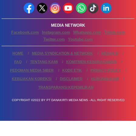
MEDIA NETWORK
Facebook.com
Instagram.com
Whatsapp.com
Tiktok.com
Twitter.com
Youtube.com
HOME
MEDIA SYNDICATION & NETWORK
REDAKSI
FAQ
TENTANG KAMI
KOMITMEN KEBERAGAMAN
PEDOMAN MEDIA SIBER
KODE ETIK
PRIVACY POLICY
KEBIJAKAN KOREKSI
DISCLAIMER
HUBUNGI KAMI
TRANSPARANSI KEPEMILIKAN
COPYRIGHT ©2022 BY PT DANAKIRTI MEDIA NEWS - ALL RIGHT RESERVED