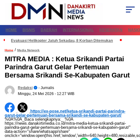
HOME
BISNIS
DAERAH
INTERNASIONAL
KESEHATAN
NASI
Evakuasi Helikopter Jatuh Sekadau, 8 Korban Ditemukan
/
Home
Media Network
MITRA MEDIA : Ketua Srikandi Partai
Parindra Garut Gelar Pertemuan
Bersama Srikandi Se-Kabupaten Garut
Redaksi
- Jurnalis
Minggu, 24 Mei 2026
- 12:27 WIB
https://ex-pose.net/ketua-srikandi-partai-parindra-
garut-gelar-pertemuan-bersama-srikandi-se-kabupaten-garut/
%0A%0A_Baca selengkapnya:_ %0A
https://news.danakirtimedia.co.id/mitra-media-ketua-srikandi-partai-
parindra-garut-gelar-pertemuan-bersama-srikandi-se-kabupaten-garut/"
data-action="share/whatsapp/share"
onclick="window.open(this.href,'window','width=640,height=480,resizable,sc