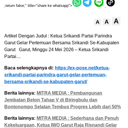
;return false;" title="share ke whatsapp">
A
A
A
Artikel Dengan Judul : Ketua Srikandi Partai Parindra
Garut Gelar Pertemuan Bersama Srikandi Se-Kabupaten
Garut Garut, Minggu 24 Mei 2026 – Ketua Srikandi
Partai…
Baca selengkapnya di:
https://ex-pose.net/ketua-
srikandi-partai-parindra-garut-gelar-pertemuan-
bersama-srikandi-se-kabupaten-garut/
Berita lainnya:
MITRA MEDIA : Pembangunan
Jembatan Beton Tahap V di Biringbulu dan
Bontonompo Selatan Tembus Progres Lebih dari 50%
Berita lainnya:
MITRA MEDIA : Sederhana dan Penuh
Kekeluargaan, Ketua IWO Garut Raja Risnandi Gelar