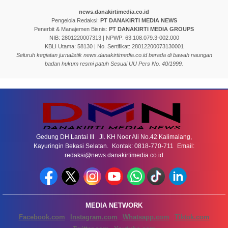
news.danakirtimedia.co.id
Pengelola Redaksi:
PT DANAKIRTI MEDIA NEWS
Penerbit & Manajemen Bisnis:
PT DANAKIRTI MEDIA GROUPS
NIB: 2801220007313 | NPWP: 63.108.079.3-002.000
KBLI Utama: 58130 | No. Sertifikat: 28012200073130001
Seluruh kegiatan jurnalistik news.danakirtimedia.co.id berada di bawah naungan
badan hukum resmi patuh Sesuai UU Pers No. 40/1999.
Gedung DH Lantai III Jl. KH Noer Ali No.42 Kalimalang,
Kayuringin Bekasi Selatan. Kontak: 0818-770-711 Email:
redaksi@news.danakirtimedia.co.id
MEDIA NETWORK
Facebook.com
Instagram.com
Whatsapp.com
Tiktok.com