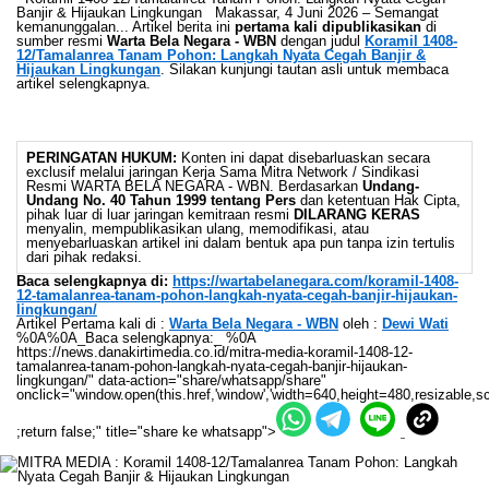
Banjir & Hijaukan Lingkungan Makassar, 4 Juni 2026 – Semangat
kemanunggalan... Artikel berita ini
pertama kali dipublikasikan
di
sumber resmi
Warta Bela Negara - WBN
dengan judul
Koramil 1408-
12/Tamalanrea Tanam Pohon: Langkah Nyata Cegah Banjir &
Hijaukan Lingkungan
. Silakan kunjungi tautan asli untuk membaca
artikel selengkapnya.
PERINGATAN HUKUM:
Konten ini dapat disebarluaskan secara
exclusif melalui jaringan Kerja Sama Mitra Network / Sindikasi
Resmi WARTA BELA NEGARA - WBN. Berdasarkan
Undang-
Undang No. 40 Tahun 1999 tentang Pers
dan ketentuan Hak Cipta,
pihak luar di luar jaringan kemitraan resmi
DILARANG KERAS
menyalin, mempublikasikan ulang, memodifikasi, atau
menyebarluaskan artikel ini dalam bentuk apa pun tanpa izin tertulis
dari pihak redaksi.
Baca selengkapnya di:
https://wartabelanegara.com/koramil-1408-
12-tamalanrea-tanam-pohon-langkah-nyata-cegah-banjir-hijaukan-
lingkungan/
Artikel Pertama kali di :
Warta Bela Negara - WBN
oleh :
Dewi Wati
%0A%0A_Baca selengkapnya:_ %0A
https://news.danakirtimedia.co.id/mitra-media-koramil-1408-12-
tamalanrea-tanam-pohon-langkah-nyata-cegah-banjir-hijaukan-
lingkungan/" data-action="share/whatsapp/share"
onclick="window.open(this.href,'window','width=640,height=480,resizable,sc
;return false;" title="share ke whatsapp">