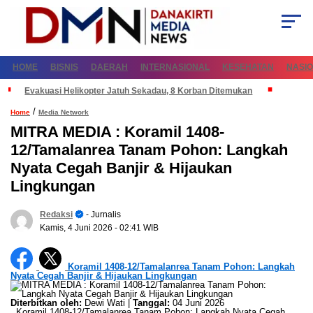
HOME
BISNIS
DAERAH
INTERNASIONAL
KESEHATAN
NASI
Evakuasi Helikopter Jatuh Sekadau, 8 Korban Ditemukan
/
Home
Media Network
MITRA MEDIA : Koramil 1408-
12/Tamalanrea Tanam Pohon: Langkah
Nyata Cegah Banjir & Hijaukan
Lingkungan
Redaksi
- Jurnalis
Kamis, 4 Juni 2026
- 02:41 WIB
Koramil 1408-12/Tamalanrea Tanam Pohon: Langkah
Nyata Cegah Banjir & Hijaukan Lingkungan
Diterbitkan oleh:
Dewi Wati |
Tanggal:
04 Juni 2026
Koramil 1408-12/Tamalanrea Tanam Pohon: Langkah Nyata Cegah