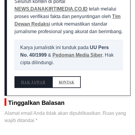
Seluruh konten di portal
NEWS.DANAKIRTIMEDIA.CO.ID
telah melalui
proses verifikasi fakta dan penyuntingan oleh
Tim
Dewan Redaksi
untuk memastikan standar
jurnalisme profesional yang akurat dan berimbang.
Karya jurnalistik ini tunduk pada
UU Pers
No. 40/1999
&
Pedoman Media Siber
. Hak
cipta dilindungi.
HAK JAWAB
KONTAK
Tinggalkan Balasan
Alamat email Anda tidak akan dipublikasikan.
Ruas yang
wajib ditandai
*