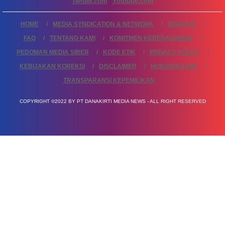
Twitter.com
Youtube.com
HOME
MEDIA SYNDICATION & NETWORK
REDAKSI
FAQ
TENTANG KAMI
KOMITMEN KEBERAGAMAN
PEDOMAN MEDIA SIBER
KODE ETIK
PRIVACY POLICY
KEBIJAKAN KOREKSI
DISCLAIMER
HUBUNGI KAMI
TRANSPARANSI KEPEMILIKAN
COPYRIGHT ©2022 BY PT DANAKIRTI MEDIA NEWS - ALL RIGHT RESERVED