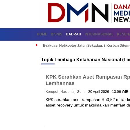
HOME
BISNIS
DAERAH
INTERNASIONAL
KESEH
Evakuasi Helikopter Jatuh Sekadau, 8 Korban Dite
Topik
Lembaga Ketahanan Nasional (L
KPK Serahkan Aset Rampasan Rp3
Lemhannas
Korupsi
|
Nasional
| Senin, 20 April 2026 - 13:06 WIB
KPK serahkan aset rampasan Rp3,52 miliar k
asset recovery untuk maksimalkan manfaat d