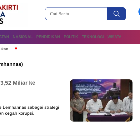
ATAN
NASIONAL
PENDIDIKAN
POLITIK
TEKNOLOGI
WISATA
mukan
emhannas)
,52 Miliar ke
e Lemhannas sebagai strategi
an cegah korupsi.