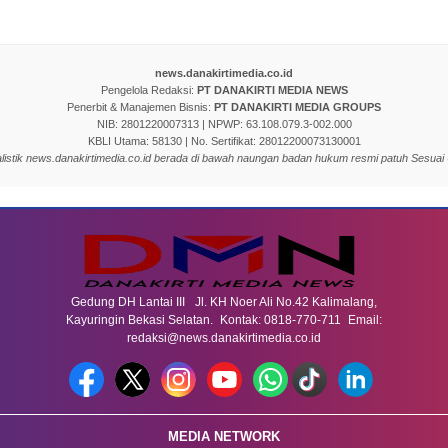
news.danakirtimedia.co.id
Pengelola Redaksi:
PT DANAKIRTI MEDIA NEWS
Penerbit & Manajemen Bisnis:
PT DANAKIRTI MEDIA GROUPS
NIB: 2801220007313 | NPWP: 63.108.079.3-002.000
KBLI Utama: 58130 | No. Sertifikat: 28012200073130001
nalistik news.danakirtimedia.co.id berada di bawah naungan badan hukum resmi patuh Sesuai
Gedung DH Lantai III Jl. KH Noer Ali No.42 Kalimalang,
Kayuringin Bekasi Selatan. Kontak: 0818-770-711 Email:
redaksi@news.danakirtimedia.co.id
MEDIA NETWORK