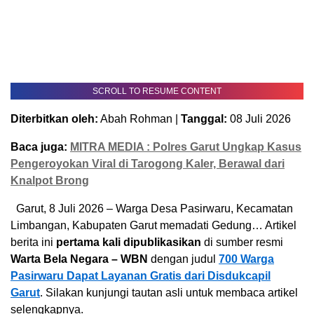
SCROLL TO RESUME CONTENT
Diterbitkan oleh:
Abah Rohman |
Tanggal:
08 Juli 2026
Baca juga:
MITRA MEDIA : Polres Garut Ungkap Kasus
Pengeroyokan Viral di Tarogong Kaler, Berawal dari
Knalpot Brong
Garut, 8 Juli 2026 – Warga Desa Pasirwaru, Kecamatan
Limbangan, Kabupaten Garut memadati Gedung… Artikel
berita ini
pertama kali dipublikasikan
di sumber resmi
Warta Bela Negara – WBN
dengan judul
700 Warga
Pasirwaru Dapat Layanan Gratis dari Disdukcapil
Garut
. Silakan kunjungi tautan asli untuk membaca artikel
selengkapnya.