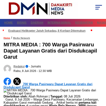
HOME
BISNIS
DAERAH
INTERNASIONAL
KESEHATAN
NASI
Evakuasi Helikopter Jatuh Sekadau, 8 Korban Ditemukan
/
Home
Media Network
MITRA MEDIA : 700 Warga Pasirwaru
Dapat Layanan Gratis dari Disdukcapil
Garut
Redaksi
- Jurnalis
Rabu, 8 Juli 2026
- 12:30 WIB
700 Warga Pasirwaru Dapat Layanan Gratis dari
Disdukcapil Garut
Diterbitkan oleh:
Abah Rohman |
Tanggal:
08 Juli 2026
Garut, 8 Juli 2026 – Warga Desa Pasirwaru, Kecamatan Limbangan,
Kabupaten Garut memadati Gedung... Artikel berita ini
pertama kali
dipublikasikan
di sumber resmi
Warta Bela Negara - WBN
dengan