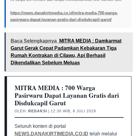
https://news.danakirtimedia.co.id/mitra-media-700-warga-
pasirwaru-dapat-layanan-gratis-dari-disdukcapil-garut/
Baca Selengkapnya
MITRA MEDIA : Damkarmat
Garut Gerak Cepat Padamkan Kebakaran Tiga
Rumah Kontrakan di Cilawu, Api Berhasil
Dikendalikan Sebelum Meluas
MITRA MEDIA : 700 Warga
Pasirwaru Dapat Layanan Gratis dari
Disdukcapil Garut
OLEH:
REDAKSI
| 12:30 WIB, 8 JULI 2026
Seluruh konten di portal
NEWS.DANAKIRTIMEDIA.CO.ID
telah melalui