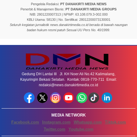
Pengelola Redaksi:
PT DANAKIRTI MEDIA NEWS
Penerbit & Manajemen Bisnis:
PT DANAKIRTI MEDIA GROUPS
NIB: 2801220007313 | NPWP: 63.108.079.3-002.000
KBLI Utama: 58130 | No. Sertifikat: 28012200073130001
Seluruh kegiatan jurnalistik news.danakirtimedia.co.id berada di bawah naungan
badan hukum resmi patuh Sesuai UU Pers No. 40/1999.
Gedung DH Lantai III Jl. KH Noer Ali No.42 Kalimalang,
Kayuringin Bekasi Selatan. Kontak: 0818-770-711 Email:
redaksi@news.danakirtimedia.co.id
MEDIA NETWORK
Facebook.com
Instagram.com
Whatsapp.com
Tiktok.com
Twitter.com
Youtube.com