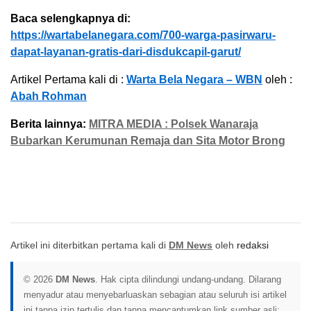
Baca selengkapnya di:
https://wartabelanegara.com/700-warga-pasirwaru-
dapat-layanan-gratis-dari-disdukcapil-garut/
Artikel Pertama kali di :
Warta Bela Negara – WBN
oleh :
Abah Rohman
Berita lainnya:
MITRA MEDIA : Polsek Wanaraja
Bubarkan Kerumunan Remaja dan Sita Motor Brong
Artikel ini diterbitkan pertama kali di
DM News
oleh
redaksi
© 2026
DM News
. Hak cipta dilindungi undang-undang. Dilarang
menyadur atau menyebarluaskan sebagian atau seluruh isi artikel
ini tanpa izin tertulis dan tanpa mencantumkan link sumber asli: