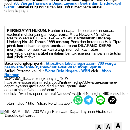
judul
700 Warga Pasirwaru Dapat Layanan Gratis dari Disdukcapil
Garut
. Silakan kunjungi tautan asli untuk membaca artikel
selengkapnya.
PERINGATAN HUKUM:
Konten ini dapat disebarluaskan secara
exclusif melalui jaringan Kerja Sama Mitra Network / Sindikasi
Resmi WARTA BELA NEGARA - WBN. Berdasarkan
Undang-
Undang No. 40 Tahun 1999 tentang Pers
dan ketentuan Hak Cipta,
pihak luar di luar jaringan kemitraan resmi
DILARANG KERAS
menyalin, mempublikasikan ulang, memodifikasi, atau
menyebarluaskan artikel ini dalam bentuk apa pun tanpa izin tertulis
dari pihak redaksi.
Baca selengkapnya di:
https://wartabelanegara.com/700-warga-
pasirwaru-dapat-layanan-gratis-dari-disdukcapil-garut/
Artikel Pertama kali di :
Warta Bela Negara - WBN
oleh :
Abah
Rohman
%0A%0A_Baca selengkapnya:_ %0A
https://news.danakirtimedia.co.id/mitra-media-700-warga-pasirwaru-
dapat-layanan-gratis-dari-disdukcapil-garut/" data-
action="share/whatsapp/share"
onclick="window.open(this.href,'window','width=640,height=480,resizable,sc
;return false;" title="share ke whatsapp">
A
A
A