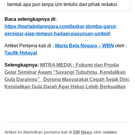
bentuk apa pun tanpa izin tertulis dari pihak redaksi.
Baca selengkapnya di:
https://wartabelanegara.com/laskar-domba-garut-
persigar-siap-tempur-hadapi-pasuruan-united/
Artikel Pertama kali di :
Warta Bela Negara – WBN
oleh :
Taufik Hidayat
Selengkapnya:
MITRA MEDIA : Fukumi dan Prodia
Gelar Seminar Awam “Sayangi Tubuhmu, Kendalikan
Gula Darahmu” Dorong Masyarakat Cegah Sejak Dini,
Kendalikan Gula Darah Agar Hidup Lebih Berkualitas
Artikel ini diterbitkan pertama kali di
DM News
oleh
redaksi