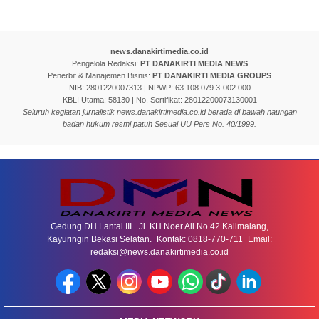
news.danakirtimedia.co.id
Pengelola Redaksi:
PT DANAKIRTI MEDIA NEWS
Penerbit & Manajemen Bisnis:
PT DANAKIRTI MEDIA GROUPS
NIB: 2801220007313 | NPWP: 63.108.079.3-002.000
KBLI Utama: 58130 | No. Sertifikat: 28012200073130001
Seluruh kegiatan jurnalistik news.danakirtimedia.co.id berada di bawah naungan
badan hukum resmi patuh Sesuai UU Pers No. 40/1999.
Gedung DH Lantai III Jl. KH Noer Ali No.42 Kalimalang,
Kayuringin Bekasi Selatan. Kontak: 0818-770-711 Email:
redaksi@news.danakirtimedia.co.id