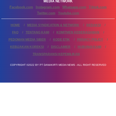
MEDIA NETWORK
Facebook.com
Instagram.com
Whatsapp.com
Tiktok.com
Twitter.com
Youtube.com
HOME
MEDIA SYNDICATION & NETWORK
REDAKSI
FAQ
TENTANG KAMI
KOMITMEN KEBERAGAMAN
PEDOMAN MEDIA SIBER
KODE ETIK
PRIVACY POLICY
KEBIJAKAN KOREKSI
DISCLAIMER
HUBUNGI KAMI
TRANSPARANSI KEPEMILIKAN
COPYRIGHT ©2022 BY PT DANAKIRTI MEDIA NEWS - ALL RIGHT RESERVED