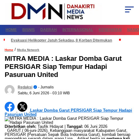
HOME
BISNIS
DAERAH
INTERNASIONAL
KESEHATAN
NASI
Evakuasi Helikopter Jatuh Sekadau, 8 Korban Ditemukan
/
Home
Media Network
MITRA MEDIA : Laskar Domba Garut
PERSIGAR Siap Tempur Hadapi
Pasuruan United
Redaksi
- Jurnalis
Sabtu, 6 Juni 2026
- 03:10 WIB
Laskar Domba Garut PERSIGAR Siap Tempur Hadapi
Pasuruan United
Diterbitkan oleh:
Taufik Hidayat |
Tanggal:
06 Juni 2026
GARUT.( 06-juni-2026), Kebanggaan masyarakat Kabupaten Garut,
PERSIGAR (Persatuan Sepak Bola Indonesia Garut), kembali bersiap
menorehkan sejarah dalam ajang Liga... Artikel berita ini
pertama kali