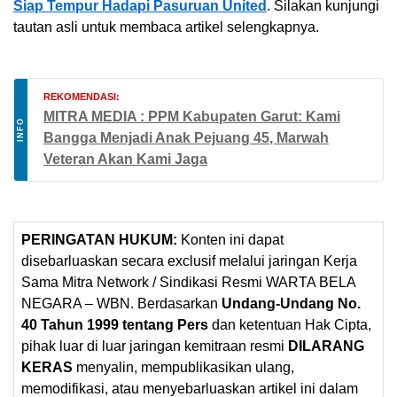
Siap Tempur Hadapi Pasuruan United
. Silakan kunjungi
tautan asli untuk membaca artikel selengkapnya.
REKOMENDASI:
MITRA MEDIA : PPM Kabupaten Garut: Kami
INFO
Bangga Menjadi Anak Pejuang 45, Marwah
Veteran Akan Kami Jaga
PERINGATAN HUKUM:
Konten ini dapat
disebarluaskan secara exclusif melalui jaringan Kerja
Sama Mitra Network / Sindikasi Resmi WARTA BELA
NEGARA – WBN. Berdasarkan
Undang-Undang No.
40 Tahun 1999 tentang Pers
dan ketentuan Hak Cipta,
pihak luar di luar jaringan kemitraan resmi
DILARANG
KERAS
menyalin, mempublikasikan ulang,
memodifikasi, atau menyebarluaskan artikel ini dalam