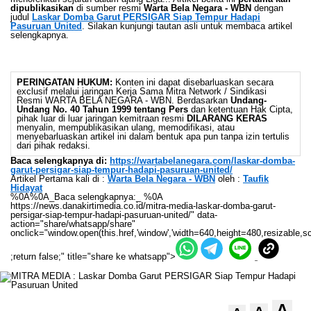
dipublikasikan
di sumber resmi
Warta Bela Negara - WBN
dengan
judul
Laskar Domba Garut PERSIGAR Siap Tempur Hadapi
Pasuruan United
. Silakan kunjungi tautan asli untuk membaca artikel
selengkapnya.
PERINGATAN HUKUM:
Konten ini dapat disebarluaskan secara
exclusif melalui jaringan Kerja Sama Mitra Network / Sindikasi
Resmi WARTA BELA NEGARA - WBN. Berdasarkan
Undang-
Undang No. 40 Tahun 1999 tentang Pers
dan ketentuan Hak Cipta,
pihak luar di luar jaringan kemitraan resmi
DILARANG KERAS
menyalin, mempublikasikan ulang, memodifikasi, atau
menyebarluaskan artikel ini dalam bentuk apa pun tanpa izin tertulis
dari pihak redaksi.
Baca selengkapnya di:
https://wartabelanegara.com/laskar-domba-
garut-persigar-siap-tempur-hadapi-pasuruan-united/
Artikel Pertama kali di :
Warta Bela Negara - WBN
oleh :
Taufik
Hidayat
%0A%0A_Baca selengkapnya:_ %0A
https://news.danakirtimedia.co.id/mitra-media-laskar-domba-garut-
persigar-siap-tempur-hadapi-pasuruan-united/" data-
action="share/whatsapp/share"
onclick="window.open(this.href,'window','width=640,height=480,resizable,sc
;return false;" title="share ke whatsapp">
A