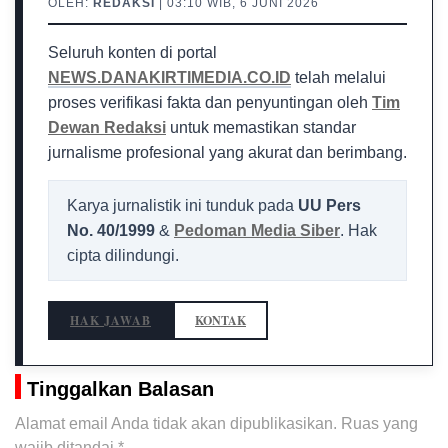
OLEH:
REDAKSI
| 03:10 WIB, 6 JUNI 2026
Seluruh konten di portal
NEWS.DANAKIRTIMEDIA.CO.ID
telah melalui
proses verifikasi fakta dan penyuntingan oleh
Tim
Dewan Redaksi
untuk memastikan standar
jurnalisme profesional yang akurat dan berimbang.
Karya jurnalistik ini tunduk pada
UU Pers
No. 40/1999
&
Pedoman Media Siber
. Hak
cipta dilindungi.
HAK JAWAB
KONTAK
Tinggalkan Balasan
Alamat email Anda tidak akan dipublikasikan.
Ruas yang
wajib ditandai
*