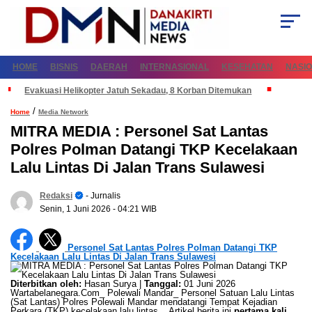
HOME
BISNIS
DAERAH
INTERNASIONAL
KESEHATAN
NASI
Evakuasi Helikopter Jatuh Sekadau, 8 Korban Ditemukan
/
Home
Media Network
MITRA MEDIA : Personel Sat Lantas
Polres Polman Datangi TKP Kecelakaan
Lalu Lintas Di Jalan Trans Sulawesi
Redaksi
- Jurnalis
Senin, 1 Juni 2026
- 04:21 WIB
Personel Sat Lantas Polres Polman Datangi TKP
Kecelakaan Lalu Lintas Di Jalan Trans Sulawesi
Diterbitkan oleh:
Hasan Surya |
Tanggal:
01 Juni 2026
Wartabelanegara.Com_ Polewali Mandar_ Personel Satuan Lalu Lintas
(Sat Lantas) Polres Polewali Mandar mendatangi Tempat Kejadian
Perkara (TKP) kecelakaan lalu lintas... Artikel berita ini
pertama kali