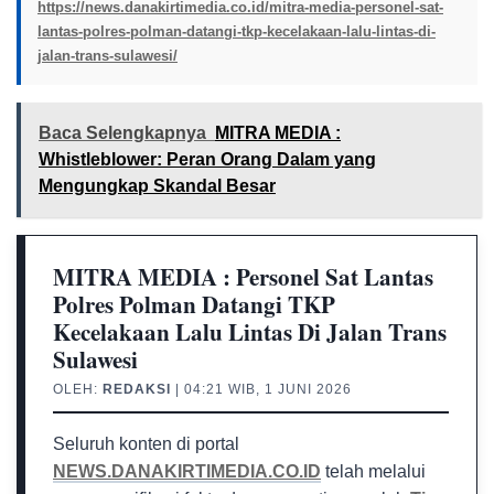
https://news.danakirtimedia.co.id/mitra-media-personel-sat-
lantas-polres-polman-datangi-tkp-kecelakaan-lalu-lintas-di-
jalan-trans-sulawesi/
Baca Selengkapnya
MITRA MEDIA :
Whistleblower: Peran Orang Dalam yang
Mengungkap Skandal Besar
MITRA MEDIA : Personel Sat Lantas
Polres Polman Datangi TKP
Kecelakaan Lalu Lintas Di Jalan Trans
Sulawesi
OLEH:
REDAKSI
| 04:21 WIB, 1 JUNI 2026
Seluruh konten di portal
NEWS.DANAKIRTIMEDIA.CO.ID
telah melalui