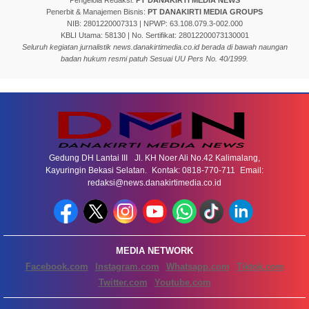
Penerbit & Manajemen Bisnis:
PT DANAKIRTI MEDIA GROUPS
NIB: 2801220007313 | NPWP: 63.108.079.3-002.000
KBLI Utama: 58130 | No. Sertifikat: 28012200073130001
Seluruh kegiatan jurnalistik news.danakirtimedia.co.id berada di bawah naungan
badan hukum resmi patuh Sesuai UU Pers No. 40/1999.
Gedung DH Lantai III Jl. KH Noer Ali No.42 Kalimalang,
Kayuringin Bekasi Selatan. Kontak: 0818-770-711 Email:
redaksi@news.danakirtimedia.co.id
MEDIA NETWORK
Facebook.com
Instagram.com
Whatsapp.com
Tiktok.com
Twitter.com
Youtube.com