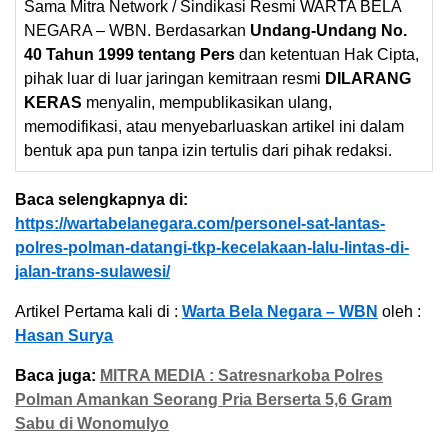
Sama Mitra Network / Sindikasi Resmi WARTA BELA
NEGARA – WBN. Berdasarkan
Undang-Undang No.
40 Tahun 1999 tentang Pers
dan ketentuan Hak Cipta,
pihak luar di luar jaringan kemitraan resmi
DILARANG
KERAS
menyalin, mempublikasikan ulang,
memodifikasi, atau menyebarluaskan artikel ini dalam
bentuk apa pun tanpa izin tertulis dari pihak redaksi.
Baca selengkapnya di:
https://wartabelanegara.com/personel-sat-lantas-
polres-polman-datangi-tkp-kecelakaan-lalu-lintas-di-
jalan-trans-sulawesi/
Artikel Pertama kali di :
Warta Bela Negara – WBN
oleh :
Hasan Surya
Baca juga:
MITRA MEDIA : Satresnarkoba Polres
Polman Amankan Seorang Pria Berserta 5,6 Gram
Sabu di Wonomulyo