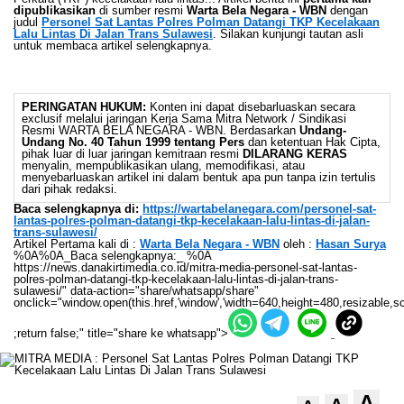
dipublikasikan
di sumber resmi
Warta Bela Negara - WBN
dengan
judul
Personel Sat Lantas Polres Polman Datangi TKP Kecelakaan
Lalu Lintas Di Jalan Trans Sulawesi
. Silakan kunjungi tautan asli
untuk membaca artikel selengkapnya.
PERINGATAN HUKUM:
Konten ini dapat disebarluaskan secara
exclusif melalui jaringan Kerja Sama Mitra Network / Sindikasi
Resmi WARTA BELA NEGARA - WBN. Berdasarkan
Undang-
Undang No. 40 Tahun 1999 tentang Pers
dan ketentuan Hak Cipta,
pihak luar di luar jaringan kemitraan resmi
DILARANG KERAS
menyalin, mempublikasikan ulang, memodifikasi, atau
menyebarluaskan artikel ini dalam bentuk apa pun tanpa izin tertulis
dari pihak redaksi.
Baca selengkapnya di:
https://wartabelanegara.com/personel-sat-
lantas-polres-polman-datangi-tkp-kecelakaan-lalu-lintas-di-jalan-
trans-sulawesi/
Artikel Pertama kali di :
Warta Bela Negara - WBN
oleh :
Hasan Surya
%0A%0A_Baca selengkapnya:_ %0A
https://news.danakirtimedia.co.id/mitra-media-personel-sat-lantas-
polres-polman-datangi-tkp-kecelakaan-lalu-lintas-di-jalan-trans-
sulawesi/" data-action="share/whatsapp/share"
onclick="window.open(this.href,'window','width=640,height=480,resizable,sc
;return false;" title="share ke whatsapp">
A