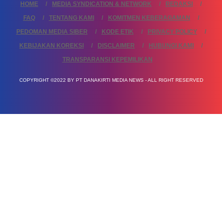
HOME
MEDIA SYNDICATION & NETWORK
REDAKSI
FAQ
TENTANG KAMI
KOMITMEN KEBERAGAMAN
PEDOMAN MEDIA SIBER
KODE ETIK
PRIVACY POLICY
KEBIJAKAN KOREKSI
DISCLAIMER
HUBUNGI KAMI
TRANSPARANSI KEPEMILIKAN
COPYRIGHT ©2022 BY PT DANAKIRTI MEDIA NEWS - ALL RIGHT RESERVED