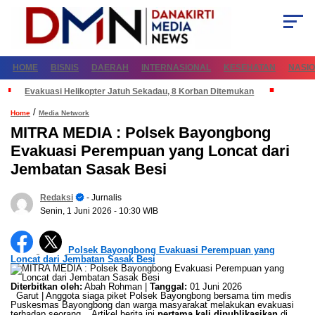
HOME
BISNIS
DAERAH
INTERNASIONAL
KESEHATAN
NASI
Evakuasi Helikopter Jatuh Sekadau, 8 Korban Ditemukan
/
Home
Media Network
MITRA MEDIA : Polsek Bayongbong
Evakuasi Perempuan yang Loncat dari
Jembatan Sasak Besi
Redaksi
- Jurnalis
Senin, 1 Juni 2026
- 10:30 WIB
Polsek Bayongbong Evakuasi Perempuan yang
Loncat dari Jembatan Sasak Besi
Diterbitkan oleh:
Abah Rohman |
Tanggal:
01 Juni 2026
Garut | Anggota siaga piket Polsek Bayongbong bersama tim medis
Puskesmas Bayongbong dan warga masyarakat melakukan evakuasi
terhadap seorang... Artikel berita ini
pertama kali dipublikasikan
di