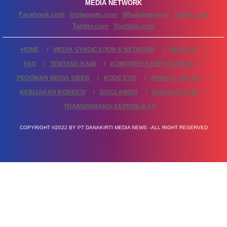
MEDIA NETWORK
Facebook.com
Instagram.com
Whatsapp.com
Tiktok.com
Twitter.com
Youtube.com
HOME
MEDIA SYNDICATION & NETWORK
REDAKSI
FAQ
TENTANG KAMI
KOMITMEN KEBERAGAMAN
PEDOMAN MEDIA SIBER
KODE ETIK
PRIVACY POLICY
KEBIJAKAN KOREKSI
DISCLAIMER
HUBUNGI KAMI
TRANSPARANSI KEPEMILIKAN
COPYRIGHT ©2022 BY PT DANAKIRTI MEDIA NEWS - ALL RIGHT RESERVED