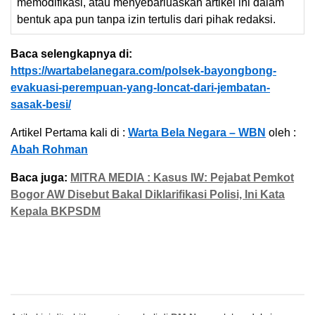
memodifikasi, atau menyebarluaskan artikel ini dalam
bentuk apa pun tanpa izin tertulis dari pihak redaksi.
Baca selengkapnya di:
https://wartabelanegara.com/polsek-bayongbong-
evakuasi-perempuan-yang-loncat-dari-jembatan-
sasak-besi/
Artikel Pertama kali di :
Warta Bela Negara – WBN
oleh :
Abah Rohman
Baca juga:
MITRA MEDIA : Kasus IW: Pejabat Pemkot
Bogor AW Disebut Bakal Diklarifikasi Polisi, Ini Kata
Kepala BKPSDM