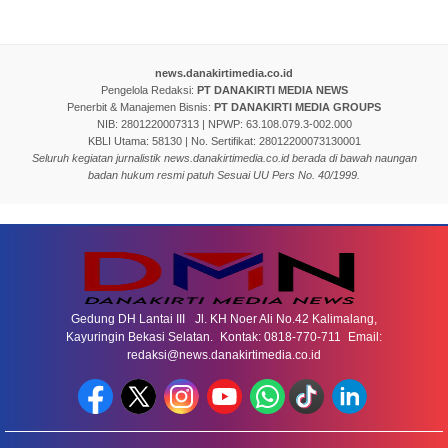
news.danakirtimedia.co.id
Pengelola Redaksi:
PT DANAKIRTI MEDIA NEWS
Penerbit & Manajemen Bisnis:
PT DANAKIRTI MEDIA GROUPS
NIB: 2801220007313 | NPWP: 63.108.079.3-002.000
KBLI Utama: 58130 | No. Sertifikat: 28012200073130001
Seluruh kegiatan jurnalistik news.danakirtimedia.co.id berada di bawah naungan
badan hukum resmi patuh Sesuai UU Pers No. 40/1999.
Gedung DH Lantai III Jl. KH Noer Ali No.42 Kalimalang,
Kayuringin Bekasi Selatan. Kontak: 0818-770-711 Email:
redaksi@news.danakirtimedia.co.id