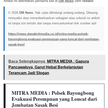
Artikel ini diterbitkan pertama kali di
DM News
oleh
redaksi
© 2026
DM News
. Hak cipta dilindungi undang-undang. Dilarang
menyadur atau menyebarluaskan sebagian atau seluruh isi artikel
ini tanpa izin tertulis dan tanpa mencantumkan link sumber asli:
https://news.danakirtimedia.co.id/mitra-media-polsek-
bayongbong-evakuasi-perempuan-yang-loncat-dari-jembatan-
sasak-besi/
Baca Selengkapnya
MITRA MEDIA : Gapura
Pancawaluya, Garut Hebat Berkelanjutan
Terancam Jadi Slogan
MITRA MEDIA : Polsek Bayongbong
Evakuasi Perempuan yang Loncat dari
Jembatan Sasak Besi