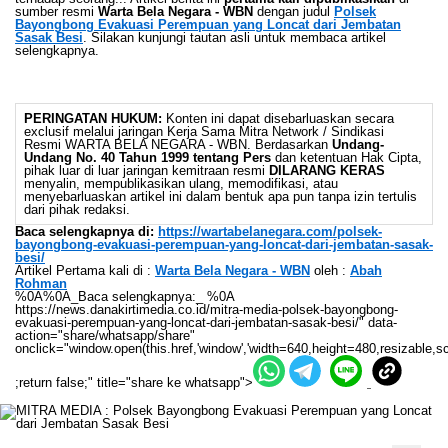
sumber resmi
Warta Bela Negara - WBN
dengan judul
Polsek
Bayongbong Evakuasi Perempuan yang Loncat dari Jembatan
Sasak Besi
. Silakan kunjungi tautan asli untuk membaca artikel
selengkapnya.
PERINGATAN HUKUM:
Konten ini dapat disebarluaskan secara
exclusif melalui jaringan Kerja Sama Mitra Network / Sindikasi
Resmi WARTA BELA NEGARA - WBN. Berdasarkan
Undang-
Undang No. 40 Tahun 1999 tentang Pers
dan ketentuan Hak Cipta,
pihak luar di luar jaringan kemitraan resmi
DILARANG KERAS
menyalin, mempublikasikan ulang, memodifikasi, atau
menyebarluaskan artikel ini dalam bentuk apa pun tanpa izin tertulis
dari pihak redaksi.
Baca selengkapnya di:
https://wartabelanegara.com/polsek-
bayongbong-evakuasi-perempuan-yang-loncat-dari-jembatan-sasak-
besi/
Artikel Pertama kali di :
Warta Bela Negara - WBN
oleh :
Abah
Rohman
%0A%0A_Baca selengkapnya:_ %0A
https://news.danakirtimedia.co.id/mitra-media-polsek-bayongbong-
evakuasi-perempuan-yang-loncat-dari-jembatan-sasak-besi/" data-
action="share/whatsapp/share"
onclick="window.open(this.href,'window','width=640,height=480,resizable,sc
;return false;" title="share ke whatsapp">