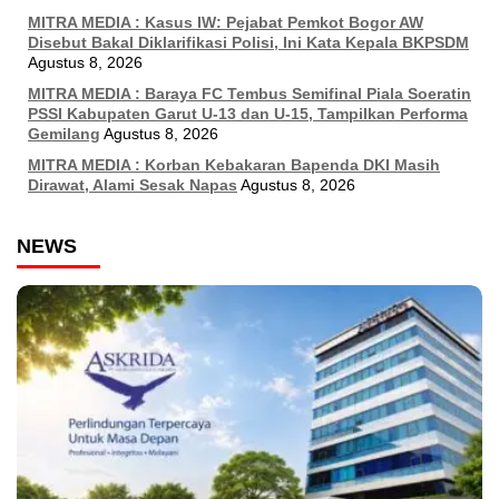
MITRA MEDIA : Kasus IW: Pejabat Pemkot Bogor AW
Disebut Bakal Diklarifikasi Polisi, Ini Kata Kepala BKPSDM
Agustus 8, 2026
MITRA MEDIA : Baraya FC Tembus Semifinal Piala Soeratin
PSSI Kabupaten Garut U-13 dan U-15, Tampilkan Performa
Gemilang
Agustus 8, 2026
MITRA MEDIA : Korban Kebakaran Bapenda DKI Masih
Dirawat, Alami Sesak Napas
Agustus 8, 2026
NEWS