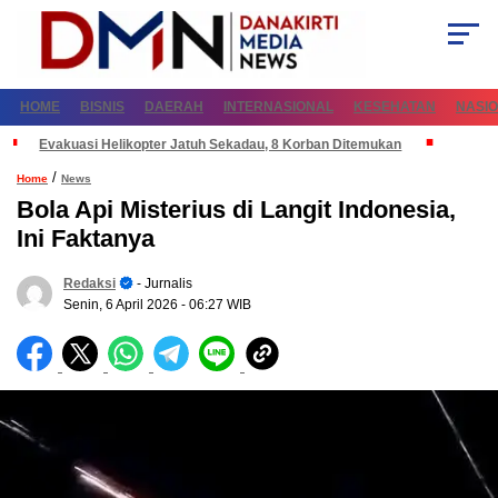
HOME
BISNIS
DAERAH
INTERNASIONAL
KESEHATAN
NASI
Evakuasi Helikopter Jatuh Sekadau, 8 Korban Ditemukan
/
Home
News
Bola Api Misterius di Langit Indonesia,
Ini Faktanya
Redaksi
- Jurnalis
Senin, 6 April 2026
- 06:27 WIB