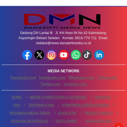
Gedung DH Lantai III Jl. KH Noer Ali No.42 Kalimalang,
Kayuringin Bekasi Selatan. Kontak: 0818-770-711 Email:
redaksi@news.danakirtimedia.co.id
MEDIA NETWORK
Facebook.com
Instagram.com
Whatsapp.com
Tiktok.com
Twitter.com
Youtube.com
HOME
MEDIA SYNDICATION & NETWORK
REDAKSI
FAQ
TENTANG KAMI
KOMITMEN KEBERAGAMAN
PEDOMAN MEDIA SIBER
KODE ETIK
PRIVACY POLICY
KEBIJAKAN KOREKSI
DISCLAIMER
HUBUNGI KAMI