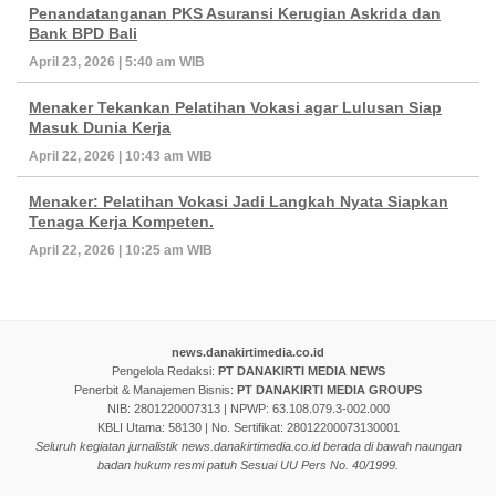
Penandatanganan PKS Asuransi Kerugian Askrida dan
Bank BPD Bali
April 23, 2026 | 5:40 am WIB
Menaker Tekankan Pelatihan Vokasi agar Lulusan Siap
Masuk Dunia Kerja
April 22, 2026 | 10:43 am WIB
Menaker: Pelatihan Vokasi Jadi Langkah Nyata Siapkan
Tenaga Kerja Kompeten.
April 22, 2026 | 10:25 am WIB
news.danakirtimedia.co.id
Pengelola Redaksi:
PT DANAKIRTI MEDIA NEWS
Penerbit & Manajemen Bisnis:
PT DANAKIRTI MEDIA GROUPS
NIB: 2801220007313 | NPWP: 63.108.079.3-002.000
KBLI Utama: 58130 | No. Sertifikat: 28012200073130001
Seluruh kegiatan jurnalistik news.danakirtimedia.co.id berada di bawah naungan
badan hukum resmi patuh Sesuai UU Pers No. 40/1999.