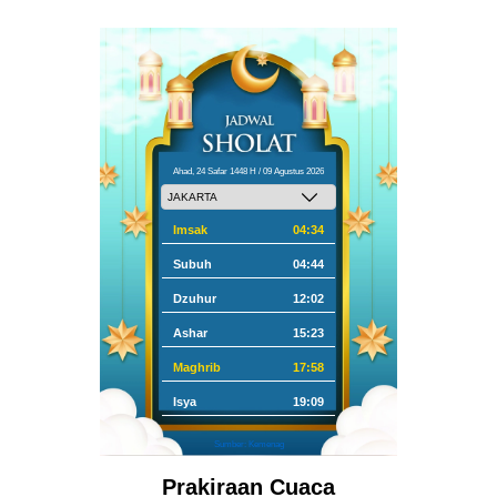
Ahad, 24 Safar 1448 H / 09 Agustus 2026
Imsak
04:34
Subuh
04:44
Dzuhur
12:02
Ashar
15:23
Maghrib
17:58
Isya
19:09
Sumber: Kemenag
Prakiraan Cuaca