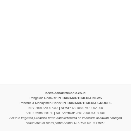
news.danakirtimedia.co.id
Pengelola Redaksi:
PT DANAKIRTI MEDIA NEWS
Penerbit & Manajemen Bisnis:
PT DANAKIRTI MEDIA GROUPS
NIB: 2801220007313 | NPWP: 63.108.079.3-002.000
KBLI Utama: 58130 | No. Sertifikat: 28012200073130001
Seluruh kegiatan jurnalistik news.danakirtimedia.co.id berada di bawah naungan
badan hukum resmi patuh Sesuai UU Pers No. 40/1999.