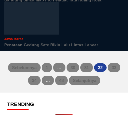
Bandung Smart Map Pro Perkuat Tata Ruang Kota
Jawa Barat
Penataan Gedung Sate Bikin Lalu Lintas Lancar
Sebelumnya
1
…
30
31
32
33
Paginasi
34
…
48
Selanjutnya
pos
TRENDING