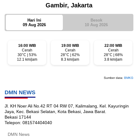
Gambir, Jakarta
Hari Ini
Besok
09 Aug 2026
10 Aug 2026
16:00 WIB
19:00 WIB
22:00 WIB
Cerah
Cerah
Cerah
30°C | 53%
28°C | 62%
28°C | 68%
12.1 km/jam
8.3 km/jam
3.8 km/jam
Sumber data:
BMKG
DMN NEWS
Jl. KH Noer Ali No.42 RT 04 RW 07, Kalimalang, Kel. Kayuringin
Jaya, Kec. Bekasi Selatan, Kota Bekasi, Jawa Barat.
Bekasi
17144
Telepon:
081574404040
DMN News