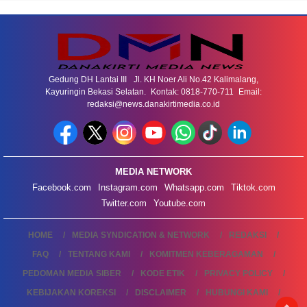
Gedung DH Lantai III Jl. KH Noer Ali No.42 Kalimalang,
Kayuringin Bekasi Selatan. Kontak: 0818-770-711 Email:
redaksi@news.danakirtimedia.co.id
MEDIA NETWORK
Facebook.com
Instagram.com
Whatsapp.com
Tiktok.com
Twitter.com
Youtube.com
HOME
MEDIA SYNDICATION & NETWORK
REDAKSI
FAQ
TENTANG KAMI
KOMITMEN KEBERAGAMAN
PEDOMAN MEDIA SIBER
KODE ETIK
PRIVACY POLICY
KEBIJAKAN KOREKSI
DISCLAIMER
HUBUNGI KAMI